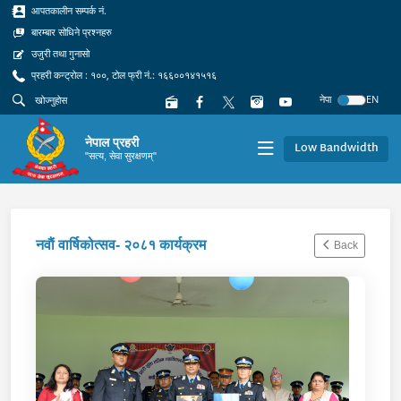
आपतकालीन सम्पर्क नं.
बारम्बार सोधिने प्रश्नहरु
उजुरी तथा गुनासो
प्रहरी कन्ट्रोल : १००, टोल फ्री नं.: १६६००१४१५१६
नेपा
EN
नेपाल प्रहरी
Low Bandwidth
"सत्य, सेवा सुरक्षणम्"
नवाैं वार्षिकोत्सव- २०८१ कार्यक्रम
Back