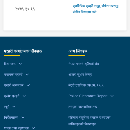
प्राविधिक प्रहरी समूह, संगीत उपसमूह,
२०७९-१०-१९
संगीत विद्यालय तर्फ
प्रहरी कार्यालयका लिंकहरू
अन्य लिंकहरु
विभागहरू
नेपाल प्रहरी श्रीमती संघ
उपत्यका प्रहरी
आसरा सुधार केन्द्र
प्रहरी अस्पताल
मेट्रो ट्राफिक एफ.एम. ९५.५
प्रदेश प्रहरी
Police Clearance Report
व्यूरो
हराएका बालबालिकाहरू
निर्देशनालय
पहिचान नखुलेका शवहरू र हराएका
मानिसहरुको विवरणहरु
शाखा तथा महाशाखा