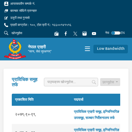
आपतकालीन सम्पर्क नं.
बारम्बार सोधिने प्रश्नहरु
उजुरी तथा गुनासो
प्रहरी कन्ट्रोल : १००, टोल फ्री नं.: १६६००१४१५१६
नेपा
EN
नेपाल प्रहरी
Low Bandwidth
"सत्य, सेवा सुरक्षणम्"
प्राविधिक समुह
छान्नुहोस
तर्फ
प्रकाशित मिति
पद/दर्जा
प्राविधिक प्रहरी समूह, इन्जिनियरिङ
२०७९-१०-१९
उपसमूह, सञ्चार निर्देशनालय तर्फ
प्राविधिक प्रहरी समूह, इन्जिनियरिङ