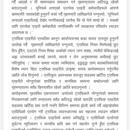
गर्दै आएको र ती समस्याहरू समाधान गर्न गृहमन्त्रालय कटिवद्ध रहेको
बताउनुभयो । युनिफर्म लगाएको प्रत्येक प्रहरी कर्मचारीहरूले आफ्नो
कामप्रति जवाफदेही हुनुपर्ने चर्चा गर्दै गृहमन्त्री लामिछानेले भन्नुभयो, ‘युनिफर्म
लगाएको प्रहरीलाई देखेर नागरिकलाई लागोस् कि यो मेरो मान्छे हो । यसको
लागि प्रत्येक प्रहरी कर्मचारीले नागरिकसँग गर्ने व्यवहारमा परिवर्तन ल्याउन
आवश्यक छ ।’
ट्राफिक प्रहरीले प्रचलित कानून कार्यान्वयनमा कडा रूपमा प्रस्तुत हुनुपर्ने
उल्लेख गर्दै गृहमन्त्री लामिछानेले भन्नुभयो, ‘ट्राफिक नियम मिच्नेलाई छुट
दिन हुँदैन, एउटाले नियम मिच्दा अर्काको ज्यान जान सक्छ, त्यसैले चेकिङलाई
अझ प्रभावकारी बनाई लापसे, मापसे र लेन अनुशासनमा कसैलाई छुट
नदिनुहोस् ।’ फरक क्षमता भएका व्यक्तिहरू, वृद्धवृद्धा एवम् बालबालिकालाई
विशेष ध्यान दिएर ट्राफिक प्रहरीले उत्कृष्ट रूपमा कार्यसम्पादन गर्नुपर्नेमा
उहाँले जोड दिनुभयो । प्रतिकूल अवस्थाका वावजूद सडकमा खटिँदा ट्राफिक
प्रहरीले भोग्नुपरेका शारीरिक र मानसिक समस्या सम्बोधनको लागि
गृहमन्त्रालय सदैव क्रियाशील रहेको उहाँले बताउनुभयो ।
कार्यक्रममा गृहसचिव एकनारायण अर्यालले ट्राफिकले भोग्नुपरेको समास्या
निराकरणको लागि मन्त्रालय सदैव कटिवद्ध रहेको बताउँदै ट्राफिक प्रहरीले
सडकमा खटिँदा घाम पानी नभनि विभिन्न समस्या झेल्दै कार्य गर्दै आइरहेकोमा
प्रविधिको प्रयोग गरी ट्राफिक व्यवस्थापनमा थप सहजता ल्याउन सकिने
बताउनुभयो । ट्राफिक प्रहरीको क्षमता अभिवृद्धि र प्रविधिको प्रयोगले
दुर्घटना न्यूनिकरण र मानवीय क्षति कम गर्न सहयोग पुग्ने हुँदा ट्राफिक
प्रहरीलाई प्राविधिक रूपमा सुसम्पन्न गर्नुपर्ने धारणा उहाँले व्यक्त गर्नुभयो ।