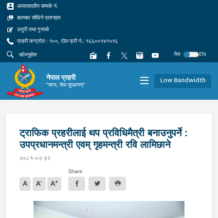
आपतकालीन सम्पर्क नं.
बारम्बार सोधिने प्रश्नहरु
उजुरी तथा गुनासो
प्रहरी कन्ट्रोल : १००, टोल फ्री नं.: १६६००१४१५१६
नेपा
EN
नेपाल प्रहरी
Low Bandwidth
"सत्य, सेवा सुरक्षणम्"
ट्राफिक प्रहरीलाई थप प्रविधिमैत्री बनाउनुपर्ने :
उपप्रधानमन्त्री एवम् गृहमन्त्री रवि लामिछाने
२०८१-०२-३२
Share
-
+
A
A
A