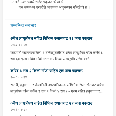
उनलाई उक्त पदार्थ सहित पक्राउ गरेको हो ।
यस सम्बन्धमा प्रहरीले आवश्यक अनुसन्धान गरिरहेको छ ।
सम्बन्धित समाचार
अवैध लागूऔषध सहित विभिन्न स्थानबाट १६ जना पक्राउ
२०८३-०४-२४
काठमाडौं महानगरपालिका-९ बत्तिसपुतलीबाट अवैध लागूऔषध गाँजा करिब ६
सय ६० ग्राम सहित सोही महानगरपालिका-८ पशुपति एरिया बस्ने
सिन्धुपाल्चोक घर भएका ४२ वर्षीय भक्त बहादुर तामाङलाई शनिबार दिउँसो
करिब ३ सय २ किलो गाँजा सहित एक जना पक्राउ
प्रहरीले पक्राउ गरेको छ । प्रहरी वृत्त गौशालाबाट खटिएको प्रहरीले उनलाई
उक्त गाँजा सहित पक्राउ गरेको हो । यसैगरी काठमाडौं, चन्द्रागिरी
२०८३-०४-२४
नगरपालिका-८ धास्की डेरा गरी बस्ने चितवन घर भएका ३२ वर्षीय सुगम
सप्तरी, हनुमाननगर कंकालिनी नगरपालिका-८ जोगिनियास्थित खेतबाट अवैध
मैनाली समेत ५ जनालाई अवैध लागूऔषध गाँजा जस्तो देखिने पदार्थ करिब २
लागूऔषध गाँजा करिब ३ सय २ किलो ४ सय ८० ग्राम सहित हनुमाननगर
किलो २ सय १६ ग्राम सहित शनिबार दिउँसो प्रहरीले पक्राउ गरेको छ ।
कंकालिनी नगरपालिका-७ मुखिया टोल बस्ने ५३ वर्षीय माधुरी मुखियालाई
प्रहरी प्रभाग मातातिर्थबाट खटिएको प्रहरीले सुगमको कोठा तलासी गर्दा उक्त
अवैध लागूऔषध सहित विभिन्न स्थानबाट २२ जना पक्राउ
शनिबार दिउँसो प्रहरीले पक्राउ गरेको छ । इलाका प्रहरी कार्यालय
पदार्थ फेला पारी उनीहरूलाई पक्राउ गरेको हो ।सिराहा, गोलबजार
हनुमाननगरबाट खटिएको प्रहरीले १२ वटा बोरामा रहेको उक्त परिमाणको
२०८३-०४-२३
नगरपालिका-८ पुरानो चौहर्वाबाट अवैध लागूऔषध ब्राउनसुगर जस्तो देखिने
गाँजा फेला पारी उनलाई पक्राउ गरेको हो । यस सम्बन्धमा प्रहरीले आवश्यक