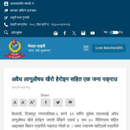
आपतकालीन सम्पर्क नं.
बारम्बार सोधिने प्रश्नहरु
उजुरी तथा गुनासो
प्रहरी कन्ट्रोल : १००, टोल फ्री नं.: १६६००१४१५१६
नेपा
EN
नेपाल प्रहरी
Low Bandwidth
"सत्य, सेवा सुरक्षणम्"
अवैध लागूऔषध खैरो हेरोइन सहित एक जना पक्राउ
२०८१-१२-१८
Share
-
+
A
A
A
कैलाली, टिकापुर नगरपालिका-६ बस्ने ३९ वर्षीय मुकेश रावललाई अवैध
लागूऔषध खैरो हेरोइन जस्तो देखिने पदार्थ ६ सय ४० मिलिग्राम सहित
आइतबार बिहान प्रहरीले पक्राउ गरेको छ । उक्त स्थानमा खटिएको प्रहरीले