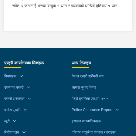
समेत ३ जनालाई भरूवा बन्दुक १ थान र फलामको धारिलो हतियार १ थान
सहित बुधबार राति प्रहरीले पक्राउ गरेको छ । वडा प्रहरी कार्यालय
रामबजारबाट खटिएको प्रहरीले साजनको घर तलासी गर्दा उक्त हातहतियार
फेला पारी उनीहरूलाई पक्राउ गरेको हो । यस सम्बन्धमा प्रहरीले आवश्यक
अनुसन्धान गरिरहेको छ ।
प्रहरी कार्यालयका लिंकहरू
अन्य लिंकहरु
विभागहरू
नेपाल प्रहरी श्रीमती संघ
उपत्यका प्रहरी
आसरा सुधार केन्द्र
प्रहरी अस्पताल
मेट्रो ट्राफिक एफ.एम. ९५.५
प्रदेश प्रहरी
Police Clearance Report
व्यूरो
हराएका बालबालिकाहरू
निर्देशनालय
पहिचान नखुलेका शवहरू र हराएका