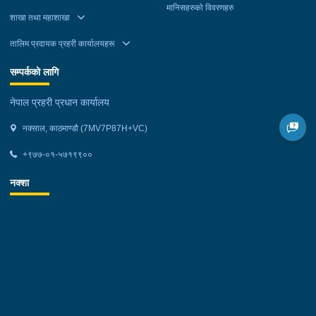
मानिसहरुको विवरणहरु
शाखा तथा महाशाखा
तालिम प्रदायक प्रहरी कार्यालयहरू
सम्पर्कको लागि
नेपाल प्रहरी प्रधान कार्यालय
नक्साल, काठमाण्डौ (7MV7P87H+VC)
+९७७-०१-५७१९९००
नक्शा