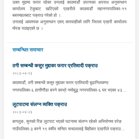
उक्त मुद्दामा फरार रहेका उनलाई काठमाडौं उपत्यका अपराध अनुसन्धान
कार्यालय टेकुबाट खटिएको प्रहरीले काठमाडौं महानगरपालिका-११
बबरमहलबाट पक्राउ गरेको हो ।
उनलाई आवश्यक अनुसन्धान एवम् कारवाहीको लागि जिल्ला प्रहरी कार्यालय
मोरङ पठाइएको छ ।
सम्बन्धित समाचार
ठगी सम्बन्धी कसुर मुद्दाका फरार प्रतिवादी पक्राउ
२०८३-०४-२३
काठमाडौं, ठगी सम्बन्धी कसुर मुद्दाका फरार प्रतिवादी बुढानिलकण्ठ
नगरपालिका-६ हात्तीगौंडा बस्ने काभ्रे नमोबुद्ध नगरपालिका-६ घर भएका ४३
वर्षीय सूर्यमान तामाङलाई बिहीबार प्रहरीले पक्राउ गरेको छ । उक्त मुद्दामा
लुटपाटमा संलग्न व्यक्ति पक्राउ
फरार रहेका उनलाई काठमाडौं उपत्यका अपराध अनुसन्धान कार्यालय टेकुबाट
खटिएको प्रहरीले काठमाडौं महानगरपालिका-४ धुम्बाराहीबाट पक्राउ गरेको हो
२०८३-०४-२३
। उनलाई फैसला कार्यान्वयनको लागि जिल्ला अदालत काठमाडौंमा पेश गरिएको
बागलुङ, सुनको रिङ लुटपाट भएको घटनामा संलग्न रहेको अभियोगमा वरेङ
छ ।
गाउँपालिका-३ बस्ने १९ वर्षीय सन्दिप रूचाललाई बिहीबार प्रहरीले पक्राउ
गरेको छ । सन्दिपले वरेङ गाउँपालिका-३ बाटाकाचौर मजुवामा पीडितलाई डर,