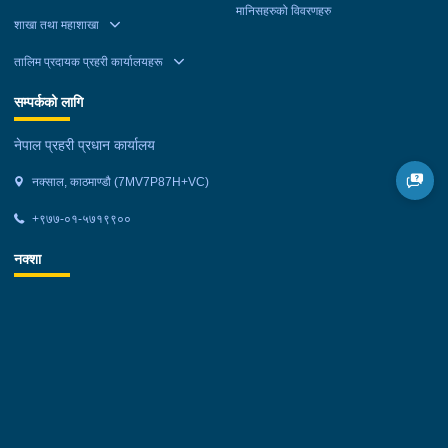
मानिसहरुको विवरणहरु
शाखा तथा महाशाखा
तालिम प्रदायक प्रहरी कार्यालयहरू
सम्पर्कको लागि
नेपाल प्रहरी प्रधान कार्यालय
नक्साल, काठमाण्डौ (7MV7P87H+VC)
+९७७-०१-५७१९९००
नक्शा