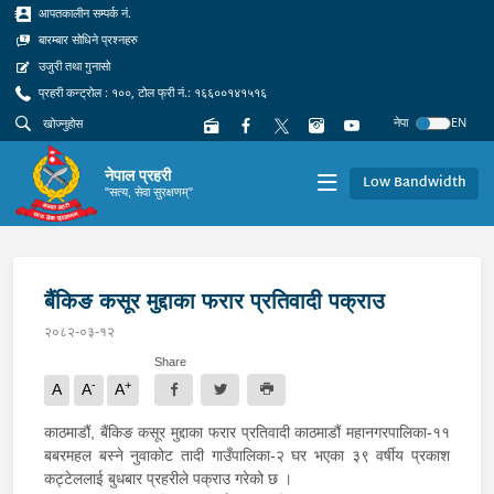
आपतकालीन सम्पर्क नं.
बारम्बार सोधिने प्रश्नहरु
उजुरी तथा गुनासो
प्रहरी कन्ट्रोल : १००, टोल फ्री नं.: १६६००१४१५१६
नेपा
EN
नेपाल प्रहरी
Low Bandwidth
"सत्य, सेवा सुरक्षणम्"
बैंकिङ कसूर मुद्दाका फरार प्रतिवादी पक्राउ
२०८२-०३-१२
Share
-
+
A
A
A
काठमाडौं, बैंकिङ कसूर मुद्दाका फरार प्रतिवादी काठमाडौं महानगरपालिका-११
बबरमहल बस्ने नुवाकोट तादी गाउँपालिका-२ घर भएका ३९ वर्षीय प्रकाश
कट्टेललाई बुधबार प्रहरीले पक्राउ गरेको छ ।