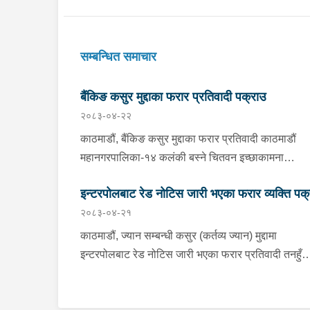
सम्बन्धित समाचार
बैंकिङ कसुर मुद्दाका फरार प्रतिवादी पक्राउ
२०८३-०४-२२
काठमाडौं, बैंकिङ कसुर मुद्दाका फरार प्रतिवादी काठमाडौं
महानगरपालिका-१४ कलंकी बस्ने चितवन इच्छाकामना
गाउँपालिका-५ घर भएका ४१ वर्षीय राममणी त्रिपाठीलाई बुध
इन्टरपोलबाट रेड नोटिस जारी भएका फरार व्यक्ति पक
प्रहरीले पक्राउ गरेको छ । जिल्ला अदालत काठमाडौंको
२०८३-०४-२१
२०८२ असार १० गतेको फैसला उक्त मुद्दामा ७३ हजार ३ स
रूपैयाँ जरिवाना, ५ दिन कैद र क्षतिपूर्ति बापत २ हजार ९ सय
काठमाडौं, ज्यान सम्बन्धी कसुर (कर्तव्य ज्यान) मुद्दामा
रूपैयाँ पीडित राहत कोषमा जम्मा गराउने ठहर भई फरार रहेक
इन्टरपोलबाट रेड नोटिस जारी भएका फरार प्रतिवादी तनहुँ
उनलाई काठमाडौं उपत्यका अपराध अनुसन्धान कार्यालय टेकु
ऋषिङ्ग गाउँपालिका-४ ठेगाना भएका अम्मर सिं नेपाली बुधबा
खटिएको प्रहरीले काठमाडौं महानगरपालिका-१४ कलंकीबाट
राति पक्राउ परेका छन् । साउदी अरबबाट नेपाल आगमन हुने
पक्राउ गरेको हो । उनलाई फैसला कार्यान्वयनको लागि जिल्