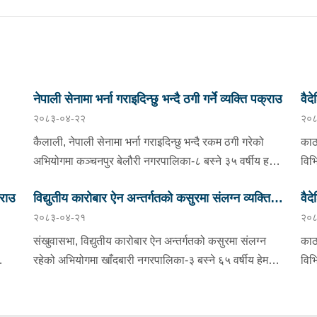
नेपाली सेनामा भर्ना गराइदिन्छु भन्दै ठगी गर्ने व्यक्ति पक्राउ
वैद
२०८३-०४-२२
२०८
तीन
कैलाली, नेपाली सेनामा भर्ना गराइदिन्छु भन्दै रकम ठगी गरेको
काठ
अभियोगमा कञ्चनपुर बेलौरी नगरपालिका-८ बस्ने ३५ वर्षीय हरिश
विभ
बार
चन्दलाई प्रहरीले पक्राउ गरेको छ । हरिशले नेपाली सेनामा
जना
्राउ
विद्युतीय कारोबार ऐन अन्तर्गतको कसुरमा संलग्न व्यक्ति
वैद
भर्ती गराइदिन्छु भन्दै पीडितबाट २ लाख ४० हजार रूपैयाँ असुली
सूर
२०८३-०४-२१
२०८
य ९०
गरी ठगी गरेको भन्ने उजुरीको आधारमा इलाका प्रहरी कार्यालय
पक्राउ
तिव
चार
 ३६
चिसापानीबाट खटिएको प्रहरीले उनलाई पक्राउ गरेको हो ।
भएक
संखुवासभा, विद्युतीय कारोबार ऐन अन्तर्गतको कसुरमा संलग्न
काठ
ा
उनी उपर जिल्ला अदालत कैलालीबाट म्याद थप अनुमति लिई
नगर
रहेको अभियोगमा खाँदबारी नगरपालिका-३ बस्ने ६५ वर्षीय हेमराज
विभ
बाट
यस सम्बन्धमा प्रहरीले आवश्यक अनुसन्धान गरिरहेको छ ।
रहेक
र
घिमिरेलाई बुधबार प्रहरीले पक्राउ गरेको छ । उक्त कसुर
जना
जना
संलग्न रहेका उनलाई जिल्ला प्रहरी कार्यालय संखुवासभाबाट
महा
ला
पठा