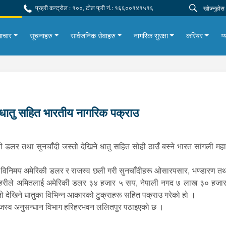
प्रहरी कन्ट्रोल : १००, टोल फ्री नं.: १६६००१४१५१६
ाचार
सूचनाहरु
सार्वजनिक सेवाहरु
नागरिक सुरक्षा
करियर
ग्
 धातु सहित भारतीय नागरिक पक्राउ
डलर तथा सुनचाँदी जस्तो देखिने धातु सहित सोही ठाउँ बस्ने भारत सांगली मह
ी विनिमय अमेरिकी डलर र राजस्व छली गरी सुनचाँदीहरू ओसारपसार, भण्डारण तथा 
हरीले अमितलाई अमेरिकी डलर ३४ हजार ५ सय, नेपाली नगद ७ लाख ३० हजार रूप
ो देखिने धातुका विभिन्न आकारको टुक्राहरू सहित पक्राउ गरेको हो ।
जस्व अनुसन्धान विभाग हरिहरभवन ललितपुर पठाइएको छ ।