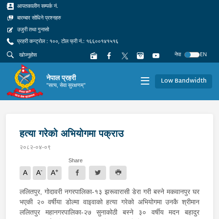
आपतकालीन सम्पर्क नं.
बारम्बार सोधिने प्रश्नहरु
उजुरी तथा गुनासो
प्रहरी कन्ट्रोल : १००, टोल फ्री नं.: १६६००१४१५१६
नेपा
EN
नेपाल प्रहरी
Low Bandwidth
"सत्य, सेवा सुरक्षणम्"
हत्या गरेको अभियोगमा पक्राउ
२०८२-०४-०९
Share
-
+
A
A
A
ललितपुर, गोदावरी नगरपालिका-१३ झरूवारासी डेरा गरी बस्ने मकवानपुर घर
भएकी २० वर्षीया डोल्मा वाइवाको हत्या गरेको अभियोगमा उनकै श्रीमान
ललितपुर महानगरपालिका-२७ सुनाकोठी बस्ने ३० वर्षीय मदन बहादुर