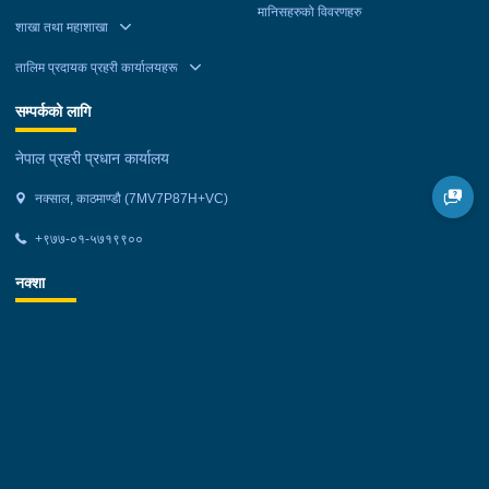
मानिसहरुको विवरणहरु
शाखा तथा महाशाखा
तालिम प्रदायक प्रहरी कार्यालयहरू
सम्पर्कको लागि
नेपाल प्रहरी प्रधान कार्यालय
नक्साल, काठमाण्डौ (7MV7P87H+VC)
+९७७-०१-५७१९९००
नक्शा