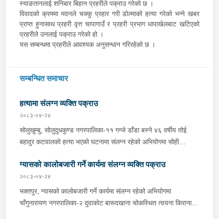
स्याङतानलाई शनिबार बिहान प्रहरीले पक्राउ गरेको छ ।
विवादको क्रममा मदनले चक्कु प्रहार गरी डोल्माको हत्या गरेको भन्ने खबर
प्राप्त हुनासाथ प्रहरी वृत्त चापागाउँ र प्रहरी प्रभाग धापाखेलबाट खटिएको
प्रहरीले उनलाई पक्राउ गरेको हो ।
यस सम्बन्धमा प्रहरीले आवश्यक अनुसन्धान गरिरहेको छ ।
सम्बन्धित समाचार
हत्यामा संलग्न व्यक्ति पक्राउ
२०८३-०४-२४
सोलुखुम्बु, सोलुदुधकुण्ड नगरपालिका-११ गन्जे डाँडा बस्ने ४६ वर्षीय तोई
बहादुर कटवालको हत्या भएको घटनामा संलग्न रहेको अभियोगमा सोही
नगरपालिका-११ राम्पा बस्ने १९ वर्षीय रोशन भन्ने भुवन सिंह कार्कीलाई
ग्यासको कालोबजारी गर्ने कार्यमा संलग्न व्यक्ति पक्राउ
आइतबार बिहान प्रहरीले पक्राउ गरेको छ । तोई बहादुर आफ्नै घरमा शनिबार
बिहान मृत अवस्थामा फेला परेको घटनाको अनुसन्धानको क्रममा जिल्ला
२०८३-०४-२४
प्रहरी कार्यालय सोलुखुम्बु समेतबाट खटिएको प्रहरीले भुवन सिंहलाई पक्राउ
भक्तपुर, ग्यासको कालोबजारी गर्ने कार्यमा संलग्न रहेको अभियोगमा
गरेको हो । अनुसन्धानको क्रममा भुवन सिंहले आपसी वादविवादको क्रममा
चाँगुनारायण नगरपालिका-‍२ दुवाकोट बारूदखाना चोकस्थित त्वयना किराना
चक्कु प्रहार गरी तोई बहादुरको हत्या गरेको खुल्न आएको छ । यस सम्बन्धमा
पसल संचालन गरी बस्ने ५७ वर्षीय तुलसीराम त्वयनालाई शनिबार प्रहरीले