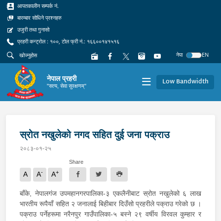
आपतकालीन सम्पर्क नं.
बारम्बार सोधिने प्रश्नहरु
उजुरी तथा गुनासो
प्रहरी कन्ट्रोल : १००, टोल फ्री नं.: १६६००१४१५१६
नेपा
EN
नेपाल प्रहरी
Low Bandwidth
"सत्य, सेवा सुरक्षणम्"
स्रोत नखुलेको नगद सहित दुई जना पक्राउ
२०८३-०१-२५
Share
-
+
A
A
A
बाँके, नेपालगंज उपमहानगरपालिका-३ एकलैनीबाट स्रोत नखुलेको ६ लाख
भारतीय रूपैयाँ सहित २ जनालाई बिहीबार दिउँसो प्रहरीले पक्राउ गरेको छ ।
पक्राउ पर्नेहरूमा नरैनपुर गाउँपालिका-५ बस्ने २९ वर्षीय विरवल कुम्हार र