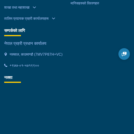
मानिसहरुको विवरणहरु
शाखा तथा महाशाखा
तालिम प्रदायक प्रहरी कार्यालयहरू
सम्पर्कको लागि
नेपाल प्रहरी प्रधान कार्यालय
नक्साल, काठमाण्डौ (7MV7P87H+VC)
+९७७-०१-५७१९९००
नक्शा