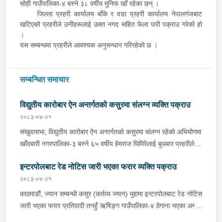
सोही गाउँपालिका-४ बस्ने ३८ वर्षीय मुनिफ खाँ रहेका छन् ।
जिल्ला प्रहरी कार्यालय बाँके र वडा प्रहरी कार्यालय नेपालगंजबाट
खटिएको प्रहरीले उनीहरूलाई उक्त नगद सहित फेला पारी पक्राउ गरेको हो
।
यस सम्बन्धमा प्रहरीले आवश्यक अनुसन्धान गरिरहेको छ ।
सम्बन्धित समाचार
विद्युतीय कारोबार ऐन अन्तर्गतको कसुरमा संलग्न व्यक्ति पक्राउ
२०८३-०४-२१
संखुवासभा, विद्युतीय कारोबार ऐन अन्तर्गतको कसुरमा संलग्न रहेको अभियोगमा
खाँदबारी नगरपालिका-३ बस्ने ६५ वर्षीय हेमराज घिमिरेलाई बुधबार प्रहरीले
पक्राउ गरेको छ । उक्त कसुर संलग्न रहेका उनलाई जिल्ला प्रहरी कार्यालय
इन्टरपोलबाट रेड नोटिस जारी भएका फरार व्यक्ति पक्राउ
संखुवासभाबाट खटिएको प्रहरीले खाँदबारी नगरपालिका-१ बाट पक्राउ गरेको
हो । उनी उपर जिल्ला अदालत संखुवासभाबाट म्याद थप अनुमति लिई यस
२०८३-०४-२१
सम्बन्धमा प्रहरीले आवश्यक अनुसन्धान गरिरहेको छ ।
काठमाडौं, ज्यान सम्बन्धी कसुर (कर्तव्य ज्यान) मुद्दामा इन्टरपोलबाट रेड नोटिस
जारी भएका फरार प्रतिवादी तनहुँ ऋषिङ्ग गाउँपालिका-४ ठेगाना भएका अम्मर
सिं नेपाली बुधबार राति पक्राउ परेका छन् । साउदी अरबबाट नेपाल आगमन