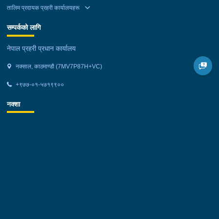
तालिम प्रदायक प्रहरी कार्यालयहरू
सम्पर्कको लागि
नेपाल प्रहरी प्रधान कार्यालय
नक्साल, काठमाण्डौ (7MV7P87H+VC)
+९७७-०१-५७१९९००
नक्शा