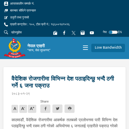
आपतकालीन सम्पर्क नं.
बारम्बार सोधिने प्रश्नहरु
उजुरी तथा गुनासो
प्रहरी कन्ट्रोल : १००, टोल फ्री नं.: १६६००१४१५१६
नेपा
EN
नेपाल प्रहरी
Low Bandwidth
"सत्य, सेवा सुरक्षणम्"
वैदेशिक रोजगारीमा विभिन्न देश पठाइदिन्छु भन्दै ठगी
गर्ने ६ जना पक्राउ
२०८३-०१-२९
Share
-
+
A
A
A
काठमाडौं, वैदेशिक रोजगारीमा आकर्षक तलबको प्रलोभनमा पारी विभिन्न देश
पठाइदिन्छु भन्दै रकम ठगी गरेको अभियोगमा ६ जनालाई प्रहरीले पक्राउ गरेको