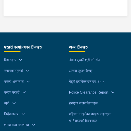
भट्टलाई आइतबार प्रहरीले पक्राउ गरेको छ ।नवराजले क्रोएसिया
पठाइदिन्छु भन्दै १ जना पीडितबाट ८ लाख ५० हजार रूपैयाँ लिई सम्पर्कविहीन
भएको भन्ने उजुरीको आधारमा काठमाडौं उपत्यका अपराध अनुसन्धान कार्यालय
टेकुबाट खटिएको प्रहरीले उनलाई काठमाडौं महानगरपालिका-३१ बाट पक्राउ
गरेको हो । उनलाई आवश्यक अनुसन्धान तथा कारबाहीको लागि वैदेशिक
रोजगार विभाग ताहाचल काठमाडौं पठाइएको छ ।
प्रहरी कार्यालयका लिंकहरू
अन्य लिंकहरु
विभागहरू
नेपाल प्रहरी श्रीमती संघ
उपत्यका प्रहरी
आसरा सुधार केन्द्र
प्रहरी अस्पताल
मेट्रो ट्राफिक एफ.एम. ९५.५
प्रदेश प्रहरी
Police Clearance Report
व्यूरो
हराएका बालबालिकाहरू
निर्देशनालय
पहिचान नखुलेका शवहरू र हराएका
मानिसहरुको विवरणहरु
शाखा तथा महाशाखा