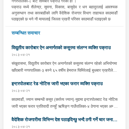
नगरपालिका-८ बाट सोमबार पक्राउ गरेको हो ।
पक्राउ मध्ये शैलेन्द्र, सुमना, विकास, बासुदेव र धन बहादुरलाई आवश्यक
अनुसन्धान तथा कारबाहीको लागि वैदेशिक रोजगार विभाग ताहाचल काठमाडौं
पठाइएको छ भने नौ मायालाई जिल्ला प्रहरी परिसर काठमाडौं पठाइएको छ
सम्बन्धित समाचार
विद्युतीय कारोबार ऐन अन्तर्गतको कसुरमा संलग्न व्यक्ति पक्राउ
२०८३-०४-२१
संखुवासभा, विद्युतीय कारोबार ऐन अन्तर्गतको कसुरमा संलग्न रहेको अभियोगमा
खाँदबारी नगरपालिका-३ बस्ने ६५ वर्षीय हेमराज घिमिरेलाई बुधबार प्रहरीले
पक्राउ गरेको छ । उक्त कसुर संलग्न रहेका उनलाई जिल्ला प्रहरी कार्यालय
इन्टरपोलबाट रेड नोटिस जारी भएका फरार व्यक्ति पक्राउ
संखुवासभाबाट खटिएको प्रहरीले खाँदबारी नगरपालिका-१ बाट पक्राउ गरेको
हो । उनी उपर जिल्ला अदालत संखुवासभाबाट म्याद थप अनुमति लिई यस
२०८३-०४-२१
सम्बन्धमा प्रहरीले आवश्यक अनुसन्धान गरिरहेको छ ।
काठमाडौं, ज्यान सम्बन्धी कसुर (कर्तव्य ज्यान) मुद्दामा इन्टरपोलबाट रेड नोटिस
जारी भएका फरार प्रतिवादी तनहुँ ऋषिङ्ग गाउँपालिका-४ ठेगाना भएका अम्मर
सिं नेपाली बुधबार राति पक्राउ परेका छन् । साउदी अरबबाट नेपाल आगमन
वैदेशिक रोजगारीमा विभिन्न देश पठाइदिन्छु भन्दै ठगी गर्ने चार जना
हुने क्रममा उनलाई त्रिभुवन अन्तर्राष्ट्रिय विमानस्थलबाट पक्राउ गरिएको हो
। अम्मर समेत भएको ज्यान सम्बन्धी कसुरको अनुसन्धानको सिलसिलामा
२०८३-०४-२१
पक्राउ