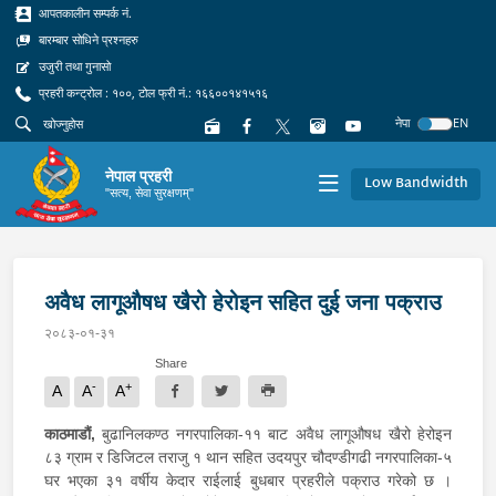
आपतकालीन सम्पर्क नं.
बारम्बार सोधिने प्रश्नहरु
उजुरी तथा गुनासो
प्रहरी कन्ट्रोल : १००, टोल फ्री नं.: १६६००१४१५१६
नेपा
EN
नेपाल प्रहरी
Low Bandwidth
"सत्य, सेवा सुरक्षणम्"
अवैध लागूऔषध खैरो हेरोइन सहित दुई जना पक्राउ
२०८३-०१-३१
Share
-
+
A
A
A
काठमाडौं,
बुढानिलकण्ठ नगरपालिका-११ बाट अवैध लागूऔषध खैरो हेरोइन
८३ ग्राम र डिजिटल तराजु १ थान सहित उदयपुर चौदण्डीगढी नगरपालिका-५
घर भएका ३१ वर्षीय केदार राईलाई बुधबार प्रहरीले पक्राउ गरेको छ ।