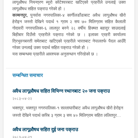
लागूऔषध नियन्त्रण ब्यूरो कोटेश्वरबाट खटिएको प्रहरीले उनलाई उक्त
लागूऔषध सहित पक्राउ गरेको हो ।
कञ्चनपुर,
पुनर्वास नगरपालिका-४ कार्गीलडाँडाबाट अवैध लागूऔषध खैरो
हेरोइन जस्तो देखिने पदार्थ १ ग्राम २ सय ७० मिलिग्राम सहित कैलाली
गोदावरी नगरपालिका-६ लालपुर बस्ने २८ वर्षीय हिक्मत बहादुर साउदलाई
बिहीबार दिउँसो प्रहरीले पक्राउ गरेको छ । इलाका प्रहरी कार्यालय
त्रिभुवनबस्ती समेतबाट खटिएको प्रहरीले भारतबाट नेपालतर्फ पैदल आउँदै
गरेका उनलाई उक्त पदार्थ सहित पक्राउ गरेको हो ।
यस सम्बन्धमा प्रहरीले आवश्यक अनुसन्धान गरिरहेको छ ।
सम्बन्धित समाचार
अवैध लागूऔषध सहित विभिन्न स्थानबाट २० जना पक्राउ
२०८३-०४-२२
भक्तपुर, भक्तपुर नगरपालिका-१ सल्लाघारीबाट अवैध लागूऔषध खैरो हेरोइन
जस्तो देखिने पदार्थ करिब ३ ग्राम ३ सय ४० मिलिग्राम सहित ललितपुर
गोदावरी नगरपालिका-३ टौखेल बस्ने १९ वर्षीय सुहान रम्तेललाई बिहीबार साँझ
अवैध लागूऔषध सहित दुई जना पक्राउ
प्रहरीले पक्राउ गरेको छ । प्रहरी वृत्त जगातीबाट खटिएको प्रहरीले
बा.प्र.०२-०४५ प ३७८८ नम्बरको मोटरसाइकलमा सवार उनलाई उक्त पदार्थ
२०८३-०४-२१