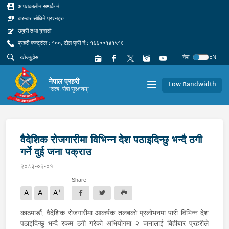
आपतकालीन सम्पर्क नं.
बारम्बार सोधिने प्रश्नहरु
उजुरी तथा गुनासो
प्रहरी कन्ट्रोल : १००, टोल फ्री नं.: १६६००१४१५१६
नेपा
EN
नेपाल प्रहरी
Low Bandwidth
"सत्य, सेवा सुरक्षणम्"
वैदेशिक रोजगारीमा विभिन्न देश पठाइदिन्छु भन्दै ठगी
गर्ने दुई जना पक्राउ
२०८३-०२-०१
Share
-
+
A
A
A
काठमाडौं, वैदेशिक रोजगारीमा आकर्षक तलबको प्रलोभनमा पारी विभिन्न देश
पठाइदिन्छु भन्दै रकम ठगी गरेको अभियोगमा २ जनालाई बिहीबार प्रहरीले