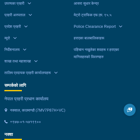
जिल्ला प्रहरी परिसर काठमाडौं पठाइएको छ ।
उपत्यका प्रहरी
आसरा सुधार केन्द्र
प्रहरी अस्पताल
मेट्रो ट्राफिक एफ.एम. ९५.५
प्रदेश प्रहरी
Police Clearance Report
व्यूरो
हराएका बालबालिकाहरू
निर्देशनालय
पहिचान नखुलेका शवहरू र हराएका
मानिसहरुको विवरणहरु
शाखा तथा महाशाखा
तालिम प्रदायक प्रहरी कार्यालयहरू
सम्पर्कको लागि
नेपाल प्रहरी प्रधान कार्यालय
नक्साल, काठमाण्डौ (7MV7P87H+VC)
+९७७-०१-५७१९९००
नक्शा