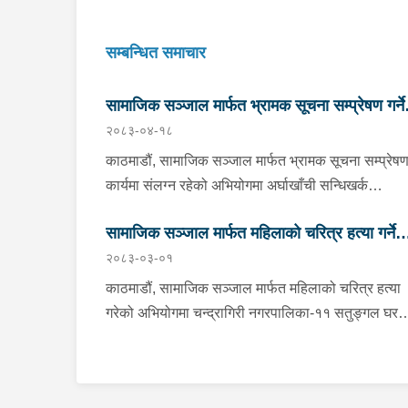
सम्बन्धित समाचार
सामाजिक सञ्जाल मार्फत भ्रामक सूचना सम्प्रेषण गर्ने
२०८३-०४-१८
कार्यमा संलग्न व्यक्ति पक्राउ
काठमाडौं, सामाजिक सञ्जाल मार्फत भ्रामक सूचना सम्प्रेषण ग
कार्यमा संलग्न रहेको अभियोगमा अर्घाखाँची सन्धिखर्क
नगरपालिका-९ घर भएका रूपन्देही बुटवल
सामाजिक सञ्जाल मार्फत महिलाको चरित्र हत्या गर्ने
उपमहानगरपालिका-१३ बस्ने ३९ वर्षीय जनक भुसाललाई शन
२०८३-०३-०१
प्रहरीले पक्राउ गरेको छ । सामाजिक सञ्जालमा राज्यको
व्यक्ति पक्राउ
विद्यमान परिवेशलाई प्रत्यक्ष असर पार्ने तवरबाट युट्युब च्या
काठमाडौं, सामाजिक सञ्जाल मार्फत महिलाको चरित्र हत्या
नेपाली खबर टिभी मार्फत भ्रामक सूचना प्रवाह गर्ने भिडियो
गरेको अभियोगमा चन्द्रागिरी नगरपालिका-११ सतुङ्गल घर
सामाग्री तयार पारी, अफवाह फैलाई जातीय तथा धार्मिक
भएका ६१ वर्षीय प्रधुमन श्रेष्ठलाई सोमबार प्रहरीले पक्राउ
हिंसात्मक तथा ध्वंसात्मक गतिविधिहरूमा संलग्न व्यक्ति तथा
गरेको छ । सामाजिक सञ्जाल फेसबुकमा पीडित महिलाको पो
समूहलाई थप उत्तेजित र आक्रमक बनाउने, साथै कानुनले
भएको तस्विरमा अपशब्द तथा नकारात्मक टिप्पणी गरेको भन्ने
प्रकाशन तथा प्रदर्शन गर्न नहुने भनि रोक लगाएका सामाग्री