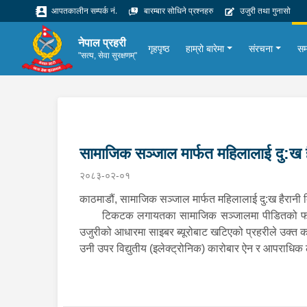
आपतकालीन सम्पर्क नं.
बारम्बार सोधिने प्रश्नहरु
उजुरी तथा गुनासो
नेपाल प्रहरी
गृहपृष्ठ
हाम्रो बारेमा
संरचना
सम
"सत्य, सेवा सुरक्षणम्"
सामाजिक सञ्जाल मार्फत महिलालाई दु:ख हैर
२०८३-०२-०१
काठमाडौं, सामाजिक सञ्जाल मार्फत महिलालाई दु:ख हैरानी द
टिकटक लगायतका सामाजिक सञ्जालमा पीडितको फोटो रा
उजुरीको आधारमा साइबर ब्यूरोबाट खटिएको प्रहरीले उक्त 
उनी उपर विद्युतीय (इलेक्ट्रोनिक) कारोबार ऐन र आपराधिक