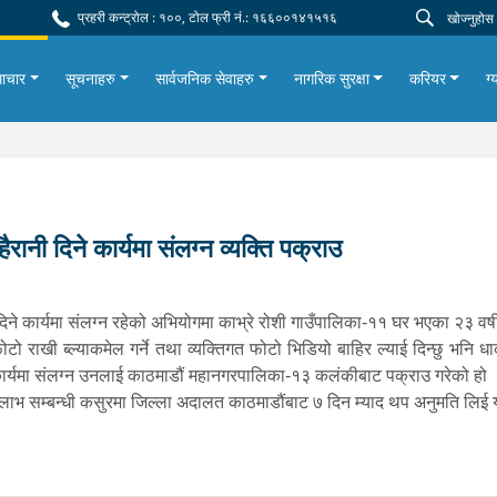
प्रहरी कन्ट्रोल : १००, टोल फ्री नं.: १६६००१४१५१६
ाचार
सूचनाहरु
सार्वजनिक सेवाहरु
नागरिक सुरक्षा
करियर
ग्
ानी दिने कार्यमा संलग्न व्यक्ति पक्राउ
िने कार्यमा संलग्न रहेको अभियोगमा काभ्रे रोशी गाउँपालिका-११ घर भएका २३ वर
खी ब्ल्याकमेल गर्ने तथा व्यक्तिगत फोटो भिडियो बाहिर ल्याई दिन्छु भनि ध
कार्यमा संलग्न उनलाई काठमाडौं महानगरपालिका-१३ कलंकीबाट पक्राउ गरेको हो
 लाभ सम्बन्धी कसुरमा जिल्ला अदालत काठमाडौंबाट ७ दिन म्याद थप अनुमति लिई 