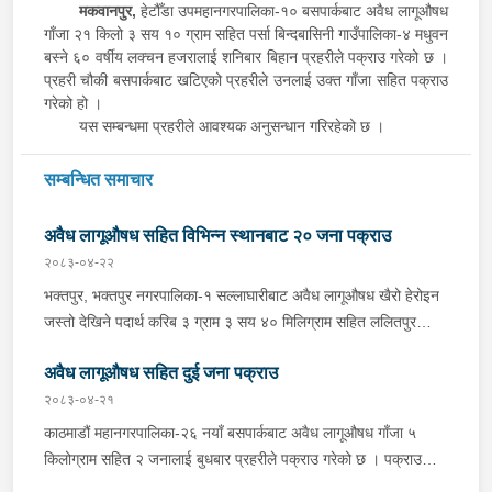
मकवानपुर,
हेटौँडा उपमहानगरपालिका-१० बसपार्कबाट अवैध लागूऔषध
गाँजा २१ किलो ३ सय १० ग्राम सहित पर्सा बिन्दबासिनी गाउँपालिका-४ मधुवन
बस्ने ६० वर्षीय लक्चन हजरालाई शनिबार बिहान प्रहरीले पक्राउ गरेको छ ।
प्रहरी चौकी बसपार्कबाट खटिएको प्रहरीले उनलाई उक्त गाँजा सहित पक्राउ
गरेको हो ।
यस सम्बन्धमा प्रहरीले आवश्यक अनुसन्धान गरिरहेको छ ।
सम्बन्धित समाचार
अवैध लागूऔषध सहित विभिन्न स्थानबाट २० जना पक्राउ
२०८३-०४-२२
भक्तपुर, भक्तपुर नगरपालिका-१ सल्लाघारीबाट अवैध लागूऔषध खैरो हेरोइन
जस्तो देखिने पदार्थ करिब ३ ग्राम ३ सय ४० मिलिग्राम सहित ललितपुर
गोदावरी नगरपालिका-३ टौखेल बस्ने १९ वर्षीय सुहान रम्तेललाई बिहीबार साँझ
अवैध लागूऔषध सहित दुई जना पक्राउ
प्रहरीले पक्राउ गरेको छ । प्रहरी वृत्त जगातीबाट खटिएको प्रहरीले
बा.प्र.०२-०४५ प ३७८८ नम्बरको मोटरसाइकलमा सवार उनलाई उक्त पदार्थ
२०८३-०४-२१
सहित पक्राउ गरेको हो । यसैगरी भक्तपुर, मध्यपुर थिमी नगरपालिका-१
काठमाडौं महानगरपालिका-२६ नयाँ बसपार्कबाट अवैध लागूऔषध गाँजा ५
लोकन्थलीबाट अवैध लागूऔषध खैरो हेरोइन जस्तो देखिने पदार्थ करिब ४ ग्राम
किलोग्राम सहित २ जनालाई बुधबार प्रहरीले पक्राउ गरेको छ । पक्राउ
९० मिलिग्राम सहित ललितपुर, ललितपुर महानगरपालिका-२४ बस्ने ३४ वर्षीय
पर्नहरूमा भारत उत्तर प्रदेश लुधियाना ठेगाना भएका ४३ वर्षीय RENKU