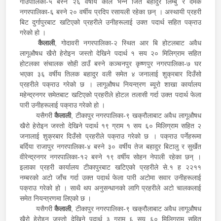
गाउँपालिका-५ बस्ने २६ वर्षीय काले भन्ने जित बहादुर लिम्बु र दमक
नगरपालिका-६ बस्ने २० वर्षीय प्रदिप रसायली रहेका छन् । अस्थायी प्रहरी
बिट दुर्गापुरबाट खटिएको प्रहरीले उनीहरूलाई उक्त पदार्थ सहित पक्राउ
गरेको हो ।
कैलाली
, गोदावरी नगरपालिका-२ स्थित आर बि होटलबाट अवैध
लागूऔषध खैरो हेरोइन जस्तो देखिने पदार्थ १ सय २० मिलिग्राम सहित
होटलका संचालक सोही ठाउँ बस्ने कञ्चनपुर कृष्णपुर नगरपालिका-७ घर
भएका ३६ वर्षीय तिलक बहादुर वली समेत ४ जनालाई शुक्रबार दिउँसो
प्रहरीले पक्राउ गरेको छ । लागूऔषध नियन्त्रण ब्यूरो शाखा कार्यालय
महेन्द्रनगर समेतबाट खटिएको प्रहरीले होटल तलासी गर्दा उक्त पदार्थ फेला
पारी उनीहरूलाई पक्राउ गरेको हो ।
यसैगरी
कैलाली
, टीकापुर नगरपालिका-९ खक्रौलाबाट अवैध लागूऔषध
खैरो हेरोइन जस्तो देखिने पदार्थ १९ ग्राम १ सय ६० मिलिग्राम सहित २
जनालाई शुक्रबार दिउँसो प्रहरीले पक्राउ गरेको छ । पक्राउ पर्नेहरूमा
बर्दिया राजापुर नगरपालिका-४ बस्ने ३० वर्षीय तेज बहादुर बिटालु र सुर्खेत
वीरेन्द्रनगर नगरपालिका-१२ बस्ने १९ वर्षीय सोहन नेपाली रहेका छन् ।
इलाका प्रहरी कार्यालय टीकापुरबाट खटिएको प्रहरीले से.१ ह २२११
नम्बरको अटो जाँच गर्दा उक्त पदार्थ फेला पारी अटोमा सवार उनीहरूलाई
पक्राउ गरेको हो । साथै थप अनुसन्धानको लागि प्रहरीले अटो चालकलाई
समेत नियन्त्रणमा लिएको छ ।
यसैगरी
कैलाली
, टीकापुर नगरपालिका-९ खक्रौलाबाट अवैध लागूऔषध
खैरो हेरोइन जस्तो देखिने पदार्थ ३ ग्राम ६ सय ६० मिलिग्राम सहित