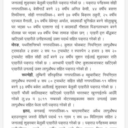
जनालाई शुक्रबार बेलुकी प्रहरीले पक्राउ गरेको छ । पक्राउ पर्नेहरूमा सोही
नगरपालिका-६ बेसीगाउँ बस्ने २३ वर्षीय अनिल केसी, ४४ वर्षीय बसन्त
तिमल्सिना, सोही नगरपालिका-८ बस्ने ३७ वर्षीय बिक्रम ठकुरी, २५ वर्षीय
प्रज्वल मैनाली, ३५ वर्षीय देबेन्द्र अर्याल, काठमाडौं चुनिखेल बस्ने सोलुखुम्बु
घर भएका ५० वर्षीय प्रशान्त राई र काठमाडौं गौशाला पिङगलस्थान बस्ने
दोलखा घर भएका ४७ वर्षीय पेम्बा तामाङ रहेका छन् । प्रहरी वृत्त बौद्धबाट
खटिएको प्रहरीले उनीहरूलाई उक्त पदार्थ सहित पक्राउ गरेको हो ।
मोरङ
, पथरीशनिश्चरे नगरपालिका-८ कुशल चोकबाट नियन्त्रित लागूऔषध
ट्रामाडोल २ हजार २ सय १० ट्याब्लेट र स्पास्पेन २ हजार ३ सय २०
ट्याब्लेट सहित सोही ठाउँ बस्ने २४ वर्षीय सुशन राईलाई शुक्रबार राति
प्रहरीले पक्राउ गरेको छ । अस्थायी प्रहरी पोष्ट कुशलबजारबाट खटिएको
प्रहरीले उनलाई उक्त लागूऔषध सहित पक्राउ गरेको हो ।
रूपन्देही
, लुम्बिनी साँस्कृतिक नगरपालिका-४ महुबारीबाट नियन्त्रित
लागूऔषध स्पास्मो ४ सय ८० ट्याब्लेट सहित सोही नगरपालिका-११ मसिना
बस्ने ३३ वर्षीय बर्कत अलीलाई शुक्रबार बेलुकी प्रहरीले पक्राउ गरेको छ ।
प्रहरी चौकी कालिदहबाट खटिएको प्रहरीले भारतबाट खुनगाईतर्फ आउँदै
गरेको लु.४७ प ३८११ नम्बरको मोटरसाइकलमा सवार उनलाई उक्त
लागूऔषध सहित फेला पारी पक्राउ गरेको हो ।
झापा,
कनकाई नगरपालिका-५ चाप्रमारीबाट अवैध लागूऔषध
ब्राउनसुगर जस्तो देखिने पदार्थ ११ ग्राम ९ सय ७० मिलिग्राम सहित २
जनालाई शुक्रबार बेलुकी प्रहरीले पक्राउ गरेको छ । पक्राउ पर्नेहरूमा कमल