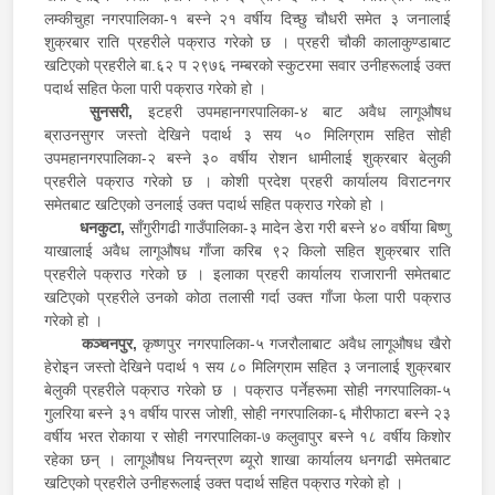
लम्कीचुहा नगरपालिका-१ बस्ने २१ वर्षीय दिच्छु चौधरी समेत ३ जनालाई
शुक्रबार राति प्रहरीले पक्राउ गरेको छ । प्रहरी चौकी कालाकुण्डाबाट
खटिएको प्रहरीले बा.६२ प २९७६ नम्बरको स्कुटरमा सवार उनीहरूलाई उक्त
पदार्थ सहित फेला पारी पक्राउ गरेको हो ।
सुनसरी,
इटहरी उपमहानगरपालिका-४ बाट अवैध लागूऔषध
ब्राउनसुगर जस्तो देखिने पदार्थ ३ सय ५० मिलिग्राम सहित सोही
उपमहानगरपालिका-२ बस्ने ३० वर्षीय रोशन धामीलाई शुक्रबार बेलुकी
प्रहरीले पक्राउ गरेको छ । कोशी प्रदेश प्रहरी कार्यालय विराटनगर
समेतबाट खटिएको उनलाई उक्त पदार्थ सहित पक्राउ गरेको हो ।
धनकुटा,
साँगुरीगढी गाउँपालिका-३ मादेन डेरा गरी बस्ने ४० वर्षीया बिष्णु
याखालाई अवैध लागूऔषध गाँजा करिब ९२ किलो सहित शुक्रबार राति
प्रहरीले पक्राउ गरेको छ । इलाका प्रहरी कार्यालय राजारानी समेतबाट
खटिएको प्रहरीले उनको कोठा तलासी गर्दा उक्त गाँजा फेला पारी पक्राउ
गरेको हो ।
कञ्चनपुर,
कृष्णपुर नगरपालिका-५ गजरौलाबाट अवैध लागूऔषध खैरो
हेरोइन जस्तो देखिने पदार्थ १ सय ८० मिलिग्राम सहित ३ जनालाई शुक्रबार
बेलुकी प्रहरीले पक्राउ गरेको छ । पक्राउ पर्नेहरूमा सोही नगरपालिका-५
गुलरिया बस्ने ३१ वर्षीय पारस जोशी, सोही नगरपालिका-६ मौरीफाटा बस्ने २३
वर्षीय भरत रोकाया र सोही नगरपालिका-७ कलुवापुर बस्ने १८ वर्षीय किशोर
रहेका छन् । लागूऔषध नियन्त्रण ब्यूरो शाखा कार्यालय धनगढी समेतबाट
खटिएको प्रहरीले उनीहरूलाई उक्त पदार्थ सहित पक्राउ गरेको हो ।