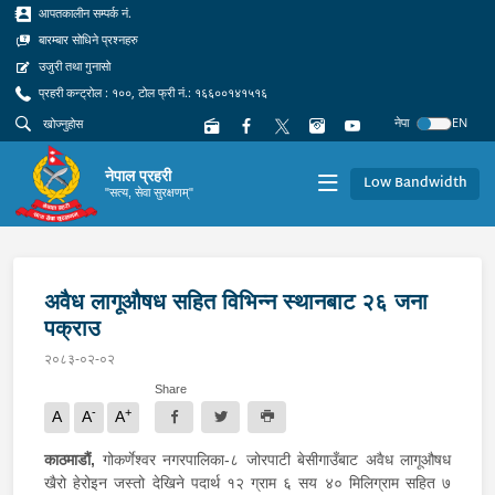
आपतकालीन सम्पर्क नं.
बारम्बार सोधिने प्रश्नहरु
उजुरी तथा गुनासो
प्रहरी कन्ट्रोल : १००, टोल फ्री नं.: १६६००१४१५१६
नेपा
EN
नेपाल प्रहरी
Low Bandwidth
"सत्य, सेवा सुरक्षणम्"
अवैध लागूऔषध सहित विभिन्न स्थानबाट २६ जना
पक्राउ
२०८३-०२-०२
Share
-
+
A
A
A
काठमाडौं,
गोकर्णेश्वर नगरपालिका-८ जोरपाटी बेसीगाउँबाट अवैध लागूऔषध
खैरो हेरोइन जस्तो देखिने पदार्थ १२ ग्राम ६ सय ४० मिलिग्राम सहित ७