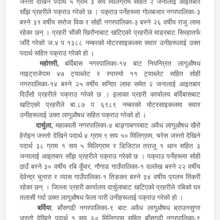
जस्तो देखिने पदार्थ ५ ग्राम ३ सय मिलिग्राम सहित २ जनालाई आइतबार
साँझ प्रहरीले पक्राउ गरेको छ । पक्राउ पर्नेहरूमा गोलबजार नगरपालिका-३
बस्ने ३१ वर्षीय सरोज विक र सोही नगरपालिका-३ बस्ने २६ वर्षीय राजु लामा
रहेका छन् । प्रहरी चौकी खिरौनाबाट खटिएको प्रहरीले माडरबाट सिरहातर्फ
जाँदै गरेको ज.४ प १३८८ नम्बरको मोटरसाइकलमा सवार उनीहरूलाई उक्त
पदार्थ सहित पक्राउ गरेको हो ।
महोत्तरी,
बर्दिबास नगरपालिका-१४ बाट नियन्त्रित लागूऔषध
नाइट्राजेपाम ४७ ट्याब्लेट र स्पास्मो ११ ट्याब्लेट सहित सोही
नगरपालिका-१४ बस्ने २५ वर्षीय सन्दिप लामा समेत २ जनालाई आइतबार
दिउँसो प्रहरीले पक्राउ गरेको छ । इलाका प्रहरी कार्यालय बर्दिबासबाट
खटिएको प्रहरीले बा.८७ प ६९८९ नम्बरको मोटरसाइकलमा सवार
उनीहरूलाई उक्त लागूऔषध सहित पक्राउ गरेको हो ।
दार्चुला,
महाकाली नगरपालिका-४ बाङ्गाबगरबाट अवैध लागूऔषध खैरो
हेरोइन जस्तो देखिने पदार्थ ४ ग्राम ९ सय ५० मिलिग्राम, चरेस जस्तो देखिने
पदार्थ ३८ ग्राम १ सय ५ मिलिग्राम र डिजिटल तराजु १ थान सहित ३
जनालाई आइतबार साँझ प्रहरीले पक्राउ गरेको छ । पक्राउ पर्नेहरूमा सोही
ठाउँ बस्ने ३० वर्षीय रबि कुँवर, नौगाड गाउँपालिका-१ दल्लेख बस्ने २२ वर्षीय
देवेन्द्र चुनारा र व्यास गाउँपालिका-१ तिङकर बस्ने ३४ वर्षीय प्रलभ तिंकरी
रहेका छन् । जिल्ला प्रहरी कार्यालय दार्चुलाबाट खटिएको प्रहरीले रबिको घर
तलासी गर्दा उक्त लागूऔषध फेला पारी उनीहरूलाई पक्राउ गरेको हो ।
बर्दिया
, बाँसगढी नगरपालिका-९ बाट अवैध लागूऔषध ब्राउनसुगर
जस्तो देखिने पदार्थ १ सय ६० मिलिग्राम सहित बाँसगढी नगरपालिका-९