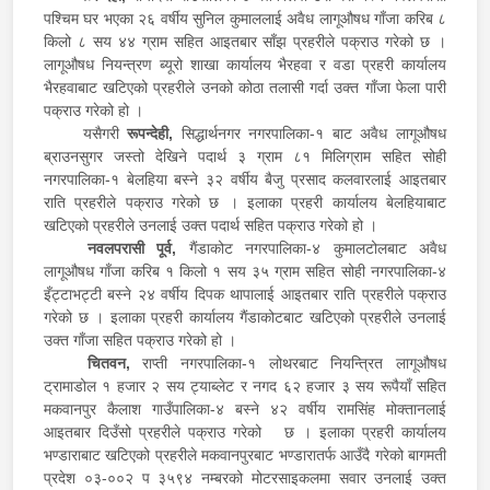
पश्चिम घर भएका २६ वर्षीय सुनिल कुमाललाई अवैध लागूऔषध गाँजा करिब ८
किलो ८ सय ४४ ग्राम सहित आइतबार साँझ प्रहरीले पक्राउ गरेको छ ।
लागूऔषध नियन्त्रण ब्यूरो शाखा कार्यालय भैरहवा र वडा प्रहरी कार्यालय
भैरहवाबाट खटिएको प्रहरीले उनको कोठा तलासी गर्दा उक्त गाँजा फेला पारी
पक्राउ गरेको हो ।
यसैगरी
रूपन्देही,
सिद्धार्थनगर नगरपालिका-१ बाट अवैध लागूऔषध
ब्राउनसुगर जस्तो देखिने पदार्थ ३ ग्राम ८१ मिलिग्राम सहित सोही
नगरपालिका-१ बेलहिया बस्ने ३२ वर्षीय बैजु प्रसाद कलवारलाई आइतबार
राति प्रहरीले पक्राउ गरेको छ । इलाका प्रहरी कार्यालय बेलहियाबाट
खटिएको प्रहरीले उनलाई उक्त पदार्थ सहित पक्राउ गरेको हो ।
नवलपरासी पूर्व,
गैंडाकोट नगरपालिका-४ कुमालटोलबाट अवैध
लागूऔषध गाँजा करिब १ किलो १ सय ३५ ग्राम सहित सोही नगरपालिका-४
इँट्टाभट्टी बस्ने २४ वर्षीय दिपक थापालाई आइतबार राति प्रहरीले पक्राउ
गरेको छ । इलाका प्रहरी कार्यालय गैंडाकोटबाट खटिएको प्रहरीले उनलाई
उक्त गाँजा सहित पक्राउ गरेको हो ।
चितवन,
राप्ती नगरपालिका-१ लोथरबाट नियन्त्रित लागूऔषध
ट्रामाडोल १ हजार २ सय ट्याब्लेट र नगद ६२ हजार ३ सय रूपैयाँ सहित
मकवानपुर कैलाश गाउँपालिका-४ बस्ने ४२ वर्षीय रामसिंह मोक्तानलाई
आइतबार दिउँसो प्रहरीले पक्राउ गरेको छ । इलाका प्रहरी कार्यालय
भण्डाराबाट खटिएको प्रहरीले मकवानपुरबाट भण्डारातर्फ आउँदै गरेको बागमती
प्रदेश ०३-००२ प ३५९४ नम्बरको मोटरसाइकलमा सवार उनलाई उक्त