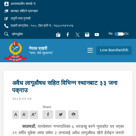
आपतकालीन सम्पर्क नं.
बारम्बार सोधिने प्रश्नहरु
उजुरी तथा गुनासो
प्रहरी कन्ट्रोल : १००, टोल फ्री नं.: १६६००१४१५१६
नेपा
EN
नेपाल प्रहरी
Low Bandwidth
"सत्य, सेवा सुरक्षणम्"
अवैध लागूऔषध सहित विभिन्न स्थानबाट ३३ जना
पक्राउ
२०८३-०२-०४
Share
-
+
A
A
A
काठमाडौं,
तारकेश्वर नगरपालिका-६ जरङखु बस्ने नुवाकोट घर भएका
२९ वर्षीय मुकेश लामा समेत २ जनालाई अवैध लागूऔषध खैरो हेरोइन जस्तो