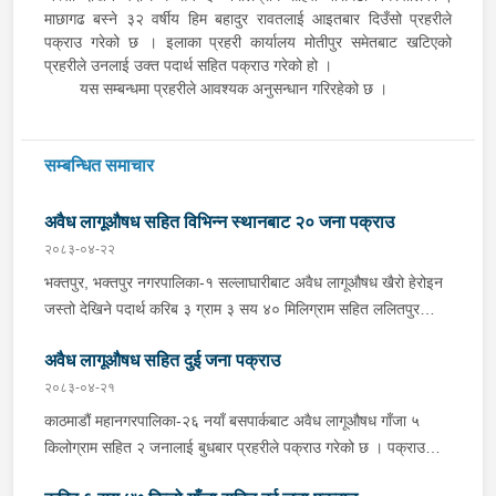
माछागढ बस्ने ३२ वर्षीय हिम बहादुर रावतलाई आइतबार दिउँसो प्रहरीले
पक्राउ गरेको छ । इलाका प्रहरी कार्यालय मोतीपुर समेतबाट खटिएको
प्रहरीले उनलाई उक्त पदार्थ सहित पक्राउ गरेको हो ।
यस सम्बन्धमा प्रहरीले आवश्यक अनुसन्धान गरिरहेको छ ।
सम्बन्धित समाचार
अवैध लागूऔषध सहित विभिन्न स्थानबाट २० जना पक्राउ
२०८३-०४-२२
भक्तपुर, भक्तपुर नगरपालिका-१ सल्लाघारीबाट अवैध लागूऔषध खैरो हेरोइन
जस्तो देखिने पदार्थ करिब ३ ग्राम ३ सय ४० मिलिग्राम सहित ललितपुर
गोदावरी नगरपालिका-३ टौखेल बस्ने १९ वर्षीय सुहान रम्तेललाई बिहीबार साँझ
अवैध लागूऔषध सहित दुई जना पक्राउ
प्रहरीले पक्राउ गरेको छ । प्रहरी वृत्त जगातीबाट खटिएको प्रहरीले
बा.प्र.०२-०४५ प ३७८८ नम्बरको मोटरसाइकलमा सवार उनलाई उक्त पदार्थ
२०८३-०४-२१
सहित पक्राउ गरेको हो । यसैगरी भक्तपुर, मध्यपुर थिमी नगरपालिका-१
काठमाडौं महानगरपालिका-२६ नयाँ बसपार्कबाट अवैध लागूऔषध गाँजा ५
लोकन्थलीबाट अवैध लागूऔषध खैरो हेरोइन जस्तो देखिने पदार्थ करिब ४ ग्राम
किलोग्राम सहित २ जनालाई बुधबार प्रहरीले पक्राउ गरेको छ । पक्राउ
९० मिलिग्राम सहित ललितपुर, ललितपुर महानगरपालिका-२४ बस्ने ३४ वर्षीय
पर्नहरूमा भारत उत्तर प्रदेश लुधियाना ठेगाना भएका ४३ वर्षीय RENKU
अमित गुरूङलाई बिहीबार साँझ प्रहरीले पक्राउ गरेको छ । प्रहरी वृत्त