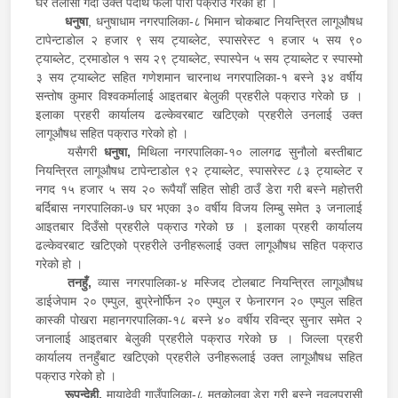
घर तलासी गर्दा उक्त पदार्थ फेला पारी पक्राउ गरेको हो ।
धनुषा
, धनुषाधाम नगरपालिका-८ भिमान चोकबाट नियन्त्रित लागूऔषध
टापेन्टाडोल २ हजार ९ सय ट्याब्लेट, स्पासरेस्ट १ हजार ५ सय ९०
ट्याब्लेट, ट्रमाडोल १ सय २९ ट्याब्लेट, स्पास्पेन ५ सय ट्याब्लेट र स्पास्मो
३ सय ट्याब्लेट सहित गणेशमान चारनाथ नगरपालिका-१ बस्ने ३४ वर्षीय
सन्तोष कुमार विश्वकर्मालाई आइतबार बेलुकी प्रहरीले पक्राउ गरेको छ ।
इलाका प्रहरी कार्यालय ढल्केवरबाट खटिएको प्रहरीले उनलाई उक्त
लागूऔषध सहित पक्राउ गरेको हो ।
यसैगरी
धनुषा,
मिथिला नगरपालिका-१० लालगढ सुनौलो बस्तीबाट
नियन्त्रित लागूऔषध टापेन्टाडोल ९२ ट्याब्लेट, स्पासरेस्ट ८३ ट्याब्लेट र
नगद १५ हजार ५ सय २० रूपैयाँ सहित सोही ठाउँ डेरा गरी बस्ने महोत्तरी
बर्दिबास नगरपालिका-७ घर भएका ३० वर्षीय विजय लिम्बु समेत ३ जनालाई
आइतबार दिउँसो प्रहरीले पक्राउ गरेको छ । इलाका प्रहरी कार्यालय
ढल्केवरबाट खटिएको प्रहरीले उनीहरूलाई उक्त लागूऔषध सहित पक्राउ
गरेको हो ।
तनहुँ,
व्यास नगरपालिका-४ मस्जिद टोलबाट नियन्त्रित लागूऔषध
डाईजेपाम २० एम्पुल, बुप्रेनोर्फिन २० एम्पुल र फेनारगन २० एम्पुल सहित
कास्की पोखरा महानगरपालिका-१८ बस्ने ४० वर्षीय रविन्द्र सुनार समेत २
जनालाई आइतबार बेलुकी प्रहरीले पक्राउ गरेको छ । जिल्ला प्रहरी
कार्यालय तनहुँबाट खटिएको प्रहरीले उनीहरूलाई उक्त लागूऔषध सहित
पक्राउ गरेको हो ।
रूपन्देही,
मायादेवी गाउँपालिका-८ मतकोलवा डेरा गरी बस्ने नवलपरासी