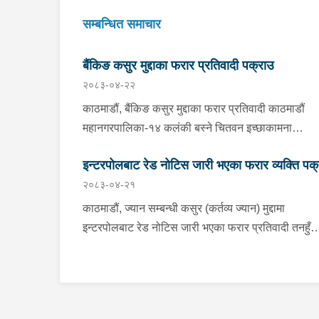
सम्बन्धित समाचार
बैंकिङ कसुर मुद्दाका फरार प्रतिवादी पक्राउ
२०८३-०४-२२
काठमाडौं, बैंकिङ कसुर मुद्दाका फरार प्रतिवादी काठमाडौं
महानगरपालिका-१४ कलंकी बस्ने चितवन इच्छाकामना
गाउँपालिका-५ घर भएका ४१ वर्षीय राममणी त्रिपाठीलाई बुध
इन्टरपोलबाट रेड नोटिस जारी भएका फरार व्यक्ति पक
प्रहरीले पक्राउ गरेको छ । जिल्ला अदालत काठमाडौंको
२०८३-०४-२१
२०८२ असार १० गतेको फैसला उक्त मुद्दामा ७३ हजार ३ स
रूपैयाँ जरिवाना, ५ दिन कैद र क्षतिपूर्ति बापत २ हजार ९ सय
काठमाडौं, ज्यान सम्बन्धी कसुर (कर्तव्य ज्यान) मुद्दामा
रूपैयाँ पीडित राहत कोषमा जम्मा गराउने ठहर भई फरार रहेक
इन्टरपोलबाट रेड नोटिस जारी भएका फरार प्रतिवादी तनहुँ
उनलाई काठमाडौं उपत्यका अपराध अनुसन्धान कार्यालय टेकु
ऋषिङ्ग गाउँपालिका-४ ठेगाना भएका अम्मर सिं नेपाली बुधबा
खटिएको प्रहरीले काठमाडौं महानगरपालिका-१४ कलंकीबाट
राति पक्राउ परेका छन् । साउदी अरबबाट नेपाल आगमन हुने
पक्राउ गरेको हो । उनलाई फैसला कार्यान्वयनको लागि जिल्
क्रममा उनलाई त्रिभुवन अन्तर्राष्ट्रिय विमानस्थलबाट पक्र
अदालत काठमाडौंमा पेश गरिएको छ ।
गरिएको हो । अम्मर समेत भएको ज्यान सम्बन्धी कसुरको