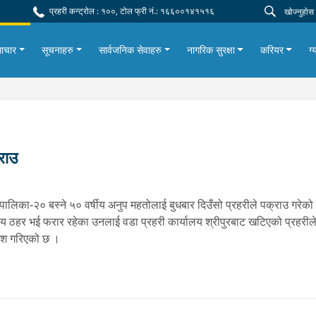
प्रहरी कन्ट्रोल : १००, टोल फ्री नं.: १६६००१४१५१६
ाचार
सूचनाहरु
सार्वजनिक सेवाहरु
नागरिक सुरक्षा
करियर
ग्
्राउ
नगरपालिका-२० बस्ने ५० वर्षीय अनुप महतोलाई बुधबार दिउँसो प्रहरीले पक्राउ गरेक
 सजाय ठहर भई फरार रहेका उनलाई वडा प्रहरी कार्यालय श्रीपुरबाट खटिएको प्रह
पेश गरिएको छ ।