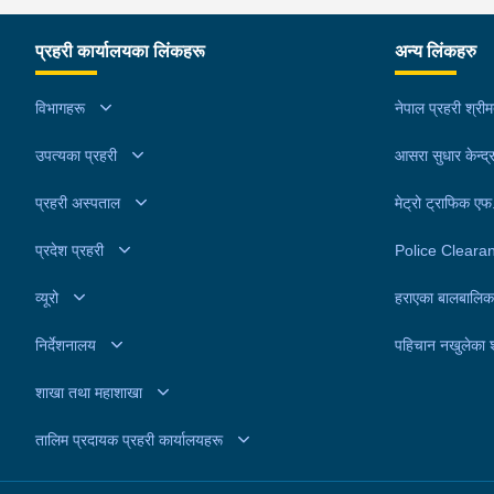
अनुसन्धानको सिलसिलामा वारदात पश्चात फरार रहेका उनल
अन्तर्राष्ट्रिय स्तरमा खोजतलास एवम् पक्राउ गर्नको लागि
प्रहरी कार्यालयका लिंकहरू
अन्य लिंकहरु
एनसिबि काठमाडौंको अनुरोधमा इन्टरपोल महासचिवालयबाट
२०८१ जेठ २४ गते उनी विरूद्ध रेड नोटिस जारी भएको थियो
विभागहरू
नेपाल प्रहरी श्री
उनलाई आवश्यक अनुसन्धान एवम् कारवाहीको लागि जिल्ला
उपत्यका प्रहरी
प्रहरी कार्यालय चितवन पठाइने नेपाल प्रहरी प्रधान कार्या
आसरा सुधार केन्द्
इन्टरपोल शाखाले जनाएको छ ।
प्रहरी अस्पताल
मेट्रो ट्राफिक ए
प्रदेश प्रहरी
Police Cleara
व्यूरो
हराएका बालबालिक
निर्देशनालय
पहिचान नखुलेका 
शाखा तथा महाशाखा
तालिम प्रदायक प्रहरी कार्यालयहरू