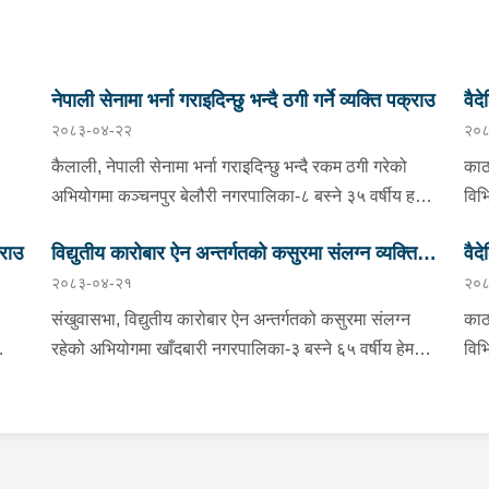
नेपाली सेनामा भर्ना गराइदिन्छु भन्दै ठगी गर्ने व्यक्ति पक्राउ
वैद
२०८३-०४-२२
२०८
तीन
कैलाली, नेपाली सेनामा भर्ना गराइदिन्छु भन्दै रकम ठगी गरेको
काठ
अभियोगमा कञ्चनपुर बेलौरी नगरपालिका-८ बस्ने ३५ वर्षीय हरिश
विभ
बार
चन्दलाई प्रहरीले पक्राउ गरेको छ । हरिशले नेपाली सेनामा
जना
्राउ
विद्युतीय कारोबार ऐन अन्तर्गतको कसुरमा संलग्न व्यक्ति
वैद
भर्ती गराइदिन्छु भन्दै पीडितबाट २ लाख ४० हजार रूपैयाँ असुली
सूर
२०८३-०४-२१
२०८
य ९०
गरी ठगी गरेको भन्ने उजुरीको आधारमा इलाका प्रहरी कार्यालय
पक्राउ
तिव
चार
 ३६
चिसापानीबाट खटिएको प्रहरीले उनलाई पक्राउ गरेको हो ।
भएक
संखुवासभा, विद्युतीय कारोबार ऐन अन्तर्गतको कसुरमा संलग्न
काठ
ा
उनी उपर जिल्ला अदालत कैलालीबाट म्याद थप अनुमति लिई
नगर
रहेको अभियोगमा खाँदबारी नगरपालिका-३ बस्ने ६५ वर्षीय हेमराज
विभ
बाट
यस सम्बन्धमा प्रहरीले आवश्यक अनुसन्धान गरिरहेको छ ।
रहेक
र
घिमिरेलाई बुधबार प्रहरीले पक्राउ गरेको छ । उक्त कसुर
जना
जना
संलग्न रहेका उनलाई जिल्ला प्रहरी कार्यालय संखुवासभाबाट
महा
ला
पठा
ाउ
खटिएको प्रहरीले खाँदबारी नगरपालिका-१ बाट पक्राउ गरेको हो
मुड
युए
। उनी उपर जिल्ला अदालत संखुवासभाबाट म्याद थप अनुमति
२६ 