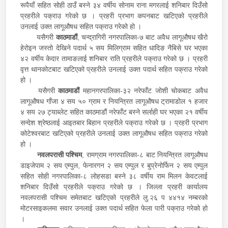
रूपैयाँ सहित सोही ठाउँ बस्ने ३४ वर्षीय सोनाम राना मगरलाई शनिबार दिउँसो
प्रहरीले पक्राउ गरेको छ । प्रहरी प्रभाग कपनबाट खटिएको प्रहरीले
उनलाई उक्त लागूऔषध सहित पक्राउ गरेको हो ।
यसैगरी
काठमाडौं
, चन्द्रागिरी नगरपालिका-७ बाट अवैध लागूऔषध खैरो
हेरोइन जस्तो देखिने पदार्थ ५ सय मिलिग्राम सहित धादिङ नैबिसे घर भएका
४२ वर्षीय केदार तामाङलाई शनिबार राति प्रहरीले पक्राउ गरेको छ । प्रहरी
वृत्त थानकोटबाट खटिएको प्रहरीले उनलाई उक्त पदार्थ सहित पक्राउ गरेको
हो ।
यसैगरी
काठमाडौं
महानगरपालिका-३२ नरेफाँट जोशी चोकबाट अवैध
लागूऔषध गाँजा ४ सय ५० ग्राम र नियन्त्रित लागूऔषध ट्रामाडोल १ हजार
४ सय २७ ट्याब्लेट सहित काठमाडौं नरेफाँट बस्ने सर्लाही घर भएका २१ वर्षीय
सन्देश श्रेष्ठलाई आइतबार बिहान प्रहरीले पक्राउ गरेको छ । प्रहरी प्रभाग
कोटेश्वरबाट खटिएको प्रहरीले उनलाई उक्त लागूऔषध सहित पक्राउ गरेको
हो ।
नवलपरासी पश्‍चिम
, रामग्राम नगरपालिका-८ बाट नियन्त्रित लागूऔषध
डाइजेपाम २ सय एम्पुल, फेनारगन २ सय एम्पुल र बुप्रेनोर्फिन २ सय एम्पुल
सहित सोही नगरपालिका-८ लोहसडा बस्ने ३८ वर्षीय राम मिलन केवटलाई
शनिबार दिउँसो प्रहरीले पक्राउ गरेको छ । जिल्ला प्रहरी कार्यालय
नवलपरासी पश्‍चिम समेतबाट खटिएको प्रहरीले लु.२६ प ४४१४ नम्बरको
मोटरसाइकलमा सवार उनलाई उक्त पदार्थ सहित फेला पारी पक्राउ गरेको हो
।