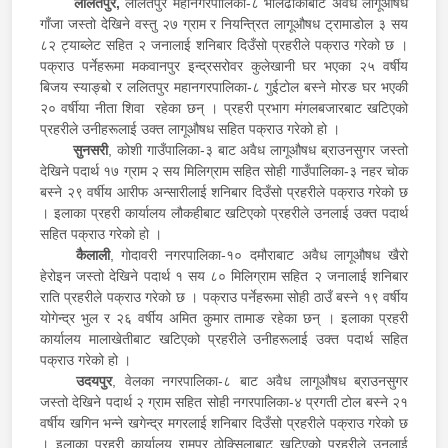
ललितपुर,
ललितपुर महानगरपालिका-८ भोलढोकाबाट अवैध लागूऔषध
गाँजा जस्तो देखिने वस्तु २७ ग्राम र नियन्त्रित लागूऔषध ट्रामाडोल ३ सय
८२ ट्याब्लेट सहित २ जनालाई शनिबार दिउँसो प्रहरीले पक्राउ गरेको छ ।
पक्राउ पर्नेहरूमा मकवानपुर इन्द्रसरोवर कुलेखानी घर भएका २५ वर्षीय
बिजय स्याङ्बो र ललितपुर महानगरपालिका-८ गुईटोल बस्ने मोरङ घर भएकी
२० वर्षीया नीता शिवा रहेका छन् । प्रहरी प्रभाग मंगलबजारबाट खटिएको
प्रहरीले उनीहरूलाई उक्त लागूऔषध सहित पक्राउ गरेको हो ।
सुनसरी
, कोशी गाउँपालिका-३ बाट अवैध लागूऔषध ब्राउनसुगर जस्तो
देखिने पदार्थ १७ ग्राम २ सय मिलिग्राम सहित सोही गाउँपालिका-३ नहर चोक
बस्ने २९ वर्षीय आरीफ अन्सारीलाई शनिबार दिउँसो प्रहरीले पक्राउ गरेको छ
। इलाका प्रहरी कार्यालय लौकहीबाट खटिएको प्रहरीले उनलाई उक्त पदार्थ
सहित पक्राउ गरेको हो ।
कैलाली
, गोदावरी नगरपालिका-१० दमौराबाट अवैध लागूऔषध खैरो
हेरोइन जस्तो देखिने पदार्थ १ सय ८० मिलिग्राम सहित २ जनालाई शनिबार
राति प्रहरीले पक्राउ गरेको छ । पक्राउ पर्नेहरूमा सोही ठाउँ बस्ने १९ वर्षीय
योगेन्द्र भुल र २६ वर्षीय अमित कुमार तामाङ रहेका छन् । इलाका प्रहरी
कार्यालय मालाखेतीबाट खटिएको प्रहरीले उनीहरूलाई उक्त पदार्थ सहित
पक्राउ गरेको हो ।
उदयपुर
, वेलका नगरपालिका-८ बाट अवैध लागूऔषध ब्राउनसुगर
जस्तो देखिने पदार्थ २ ग्राम सहित सोही नगरपालिका-४ प्रगती टोल बस्ने २१
वर्षीय खगिन भन्ने खगेन्द्र मगरलाई शनिबार दिउँसो प्रहरीले पक्राउ गरेको छ
। इलाका प्रहरी कार्यालय रामपुर ठोक्सिलाबाट खटिएको प्रहरीले उनलाई