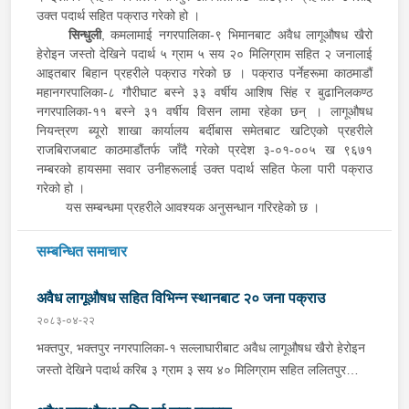
उक्त पदार्थ सहित पक्राउ गरेको हो ।
सिन्धुली
, कमलामाई नगरपालिका-९ भिमानबाट अवैध लागूऔषध खैरो
हेरोइन जस्तो देखिने पदार्थ ५ ग्राम ५ सय २० मिलिग्राम सहित २ जनालाई
आइतबार बिहान प्रहरीले पक्राउ गरेको छ । पक्राउ पर्नेहरूमा काठमाडौं
महानगरपालिका-८ गौरीघाट बस्ने ३३ वर्षीय आशिष सिंह र बुढानिलकण्ठ
नगरपालिका-११ बस्ने ३१ वर्षीय विसन लामा रहेका छन् । लागूऔषध
नियन्त्रण ब्यूरो शाखा कार्यालय बर्दीबास समेतबाट खटिएको प्रहरीले
राजबिराजबाट काठमाडौंतर्फ जाँदै गरेको प्रदेश ३-०१-००५ ख ९६७१
नम्बरको हायसमा सवार उनीहरूलाई उक्त पदार्थ सहित फेला पारी पक्राउ
गरेको हो ।
यस सम्बन्धमा प्रहरीले आवश्यक अनुसन्धान गरिरहेको छ ।
सम्बन्धित समाचार
अवैध लागूऔषध सहित विभिन्न स्थानबाट २० जना पक्राउ
२०८३-०४-२२
भक्तपुर, भक्तपुर नगरपालिका-१ सल्लाघारीबाट अवैध लागूऔषध खैरो हेरोइन
जस्तो देखिने पदार्थ करिब ३ ग्राम ३ सय ४० मिलिग्राम सहित ललितपुर
गोदावरी नगरपालिका-३ टौखेल बस्ने १९ वर्षीय सुहान रम्तेललाई बिहीबार साँझ