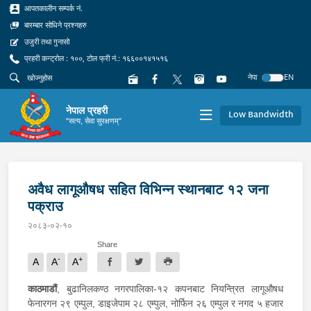
आपतकालीन सम्पर्क नं.
बारम्बार सोधिने प्रश्नहरु
उजुरी तथा गुनासो
प्रहरी कन्ट्रोल : १००, टोल फ्री नं.: १६६००१४१५१६
नेपा
EN
नेपाल प्रहरी
Low Bandwidth
"सत्य, सेवा सुरक्षणम्"
अवैध लागूऔषध सहित विभिन्न स्थानबाट १२ जना
पक्राउ
२०८३-०२-१०
Share
-
+
A
A
A
काठमाडौं
, बुढानिलकण्ठ नगरपालिका-१२ कपनबाट नियन्त्रित लागूऔषध
फेनारगन २९ एम्पुल, डाइजेपाम २८ एम्पुल, नोर्फिन २६ एम्पुल र नगद ५ हजार