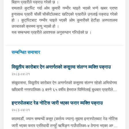
बिहान प्रहरीले पक्राउ गरेको छ ।
रामलाले कुटपिट गर्दा ओम कुमारी गम्भीर घाइते भएको भन्ने खबर प्राप्त
हुनासाथ प्रहरी चौकी चौकीटोलबाट खटिएको प्रहरीले उनलाई पक्राउ गरेको
हो । कुटपिटबाट गम्भीर घाइते भएकी ओम कुमारीको हेटौंडा अस्पतालमा
उपचारको क्रममा मृत्यु भएको हो ।
यस सम्बन्धमा प्रहरीले आवश्यक अनुसन्धान गरिरहेको छ ।
सम्बन्धित समाचार
विद्युतीय कारोबार ऐन अन्तर्गतको कसुरमा संलग्न व्यक्ति पक्राउ
२०८३-०४-२१
संखुवासभा, विद्युतीय कारोबार ऐन अन्तर्गतको कसुरमा संलग्न रहेको अभियोगमा
खाँदबारी नगरपालिका-३ बस्ने ६५ वर्षीय हेमराज घिमिरेलाई बुधबार प्रहरीले
पक्राउ गरेको छ । उक्त कसुर संलग्न रहेका उनलाई जिल्ला प्रहरी कार्यालय
इन्टरपोलबाट रेड नोटिस जारी भएका फरार व्यक्ति पक्राउ
संखुवासभाबाट खटिएको प्रहरीले खाँदबारी नगरपालिका-१ बाट पक्राउ गरेको
हो । उनी उपर जिल्ला अदालत संखुवासभाबाट म्याद थप अनुमति लिई यस
२०८३-०४-२१
सम्बन्धमा प्रहरीले आवश्यक अनुसन्धान गरिरहेको छ ।
काठमाडौं, ज्यान सम्बन्धी कसुर (कर्तव्य ज्यान) मुद्दामा इन्टरपोलबाट रेड नोटिस
जारी भएका फरार प्रतिवादी तनहुँ ऋषिङ्ग गाउँपालिका-४ ठेगाना भएका अम्मर