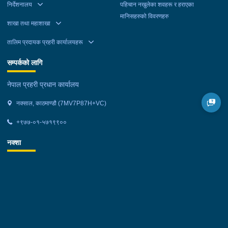
निर्देशनालय
पहिचान नखुलेका शवहरू र हराएका
मानिसहरुको विवरणहरु
शाखा तथा महाशाखा
तालिम प्रदायक प्रहरी कार्यालयहरू
सम्पर्कको लागि
नेपाल प्रहरी प्रधान कार्यालय
नक्साल, काठमाण्डौ (7MV7P87H+VC)
+९७७-०१-५७१९९००
नक्शा