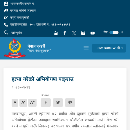
आपतकालीन सम्पर्क नं.
बारम्बार सोधिने प्रश्नहरु
उजुरी तथा गुनासो
प्रहरी कन्ट्रोल : १००, टोल फ्री नं.: १६६००१४१५१६
नेपा
EN
नेपाल प्रहरी
Low Bandwidth
"सत्य, सेवा सुरक्षणम्"
हत्या गरेको अभियोगमा पक्राउ
२०८३-०२-१२
Share
-
+
A
A
A
मकवानपुर, आफ्नै श्रीमती ४२ वर्षीया ओम कुमारी भुजेलको हत्या गरेको
अभियोगमा हेटौंडा उपमहानगरपालिका-१ चौकीटोल तरकारी मण्डी डेरा गरी
बस्ने मनहरी गाउँपालिका-३ घर भएका ४५ वर्षीय रामलाल ब्लोनलाई मंगलबार