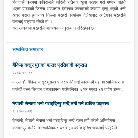
विवादको क्रममा कबिराजले धारिलो हतियार खुर्पा प्रहार गर्दा गम्भीर घाइते
भएका यादवको जिल्ला अस्पताल दैलेखमा उपचारको क्रममा मृत्यु भएको भन्ने
खबर प्राप्त हुनासाथ जिल्ला प्रहरी कार्यालय दैलेखबाट खटिएको प्रहरीले
उनलाई पक्राउ गरेको हो ।
यस सम्बन्धमा प्रहरीले आवश्यक अनुसन्धान गरिरहेको छ ।
सम्बन्धित समाचार
बैंकिङ कसुर मुद्दाका फरार प्रतिवादी पक्राउ
२०८३-०४-२२
काठमाडौं, बैंकिङ कसुर मुद्दाका फरार प्रतिवादी काठमाडौं महानगरपालिका-१४
कलंकी बस्ने चितवन इच्छाकामना गाउँपालिका-५ घर भएका ४१ वर्षीय राममणी
त्रिपाठीलाई बुधबार प्रहरीले पक्राउ गरेको छ । जिल्ला अदालत
नेपाली सेनामा भर्ना गराइदिन्छु भन्दै ठगी गर्ने व्यक्ति पक्राउ
काठमाडौंको २०८२ असार १० गतेको फैसला उक्त मुद्दामा ७३ हजार ३ सय
९० रूपैयाँ जरिवाना, ५ दिन कैद र क्षतिपूर्ति बापत २ हजार ९ सय ३६ रूपैयाँ
२०८३-०४-२२
पीडित राहत कोषमा जम्मा गराउने ठहर भई फरार रहेका उनलाई काठमाडौं
कैलाली, नेपाली सेनामा भर्ना गराइदिन्छु भन्दै रकम ठगी गरेको अभियोगमा
उपत्यका अपराध अनुसन्धान कार्यालय टेकुबाट खटिएको प्रहरीले काठमाडौं
कञ्चनपुर बेलौरी नगरपालिका-८ बस्ने ३५ वर्षीय हरिश चन्दलाई प्रहरीले
महानगरपालिका-१४ कलंकीबाट पक्राउ गरेको हो । उनलाई फैसला
पक्राउ गरेको छ । हरिशले नेपाली सेनामा भर्ती गराइदिन्छु भन्दै पीडितबाट २