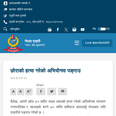
आपतकालीन सम्पर्क नं.
बारम्बार सोधिने प्रश्नहरु
उजुरी तथा गुनासो
प्रहरी कन्ट्रोल : १००, टोल फ्री नं.: १६६००१४१५१६
नेपा
EN
नेपाल प्रहरी
Low Bandwidth
"सत्य, सेवा सुरक्षणम्"
छोराको हत्या गरेको अभियोगमा पक्राउ
२०८३-०२-२०
Share
-
+
A
A
A
दैलेख, आफ्नै छोरा ४५ वर्षीय यादव थापाको हत्या गरेको अभियोगमा नारायण
नगरपालिका-९ सालखर्क बस्ने ७० वर्षीय कबिराज थापालाई मंगलबार राति
प्रहरीले पक्राउ गरेको छ ।