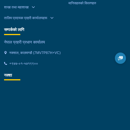
मानिसहरुको विवरणहरु
शाखा तथा महाशाखा
तालिम प्रदायक प्रहरी कार्यालयहरू
सम्पर्कको लागि
नेपाल प्रहरी प्रधान कार्यालय
नक्साल, काठमाण्डौ (7MV7P87H+VC)
+९७७-०१-५७१९९००
नक्शा