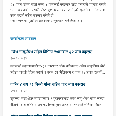
२४ वर्षीय रबिन माझी समेत ४ जनालाई मंगलबार राति प्रहरीले पक्राउ गरेको
छ । अस्थायी प्रहरी पोष्ट कुशलबजारबाट खटिएको प्रहरीले उनीहरूलाई
उक्त पदार्थ सहित पक्राउ गरेको हो ।
यस सम्बन्धमा प्रहरीले आवश्यक अनुसन्धान गरिरहेको छ ।
सम्बन्धित समाचार
अवैध लागूऔषध सहित विभिन्न स्थानबाट २२ जना पक्राउ
२०८३-०४-२३
काठमाडौं महानगरपालिका-३२ कोटेश्वर चोक नजिकबाट अवैध लागूऔषध खैरो
हेरोइन जस्तो देखिने पदार्थ १ ग्राम ९२ मिलिग्राम र नगद २४ हजार रूपैयाँ
सहित भक्तपुर मध्यपुर थिमी नगरपालिका-१ घर भएका ३१ वर्षीय अशिम श्रेष्ठ
करिब ४ सय १८ किलो गाँजा सहित चार जना पक्राउ
समेत २ जनालाई शुक्रबार बेलुकी प्रहरीले पक्राउ गरेको छ । प्रहरी प्रभाग
कोटेश्वरबाट खटिएको प्रहरीले उनीहरूलाई उक्त पदार्थ सहित पक्राउ गरेको
२०८३-०४-२३
हो । बाँके, नेपालगंज उपमहानगरपालिका-४ बाईपासबाट अवैध लागूऔषध
सुनसरी, बराहक्षेत्र नगरपालिका-१ गुप्तबराहबाट अवैध लागूऔषध गाँजा जस्तो
ब्राउनसुगर जस्तो देखिने पदार्थ ५ सय ४० मिलिग्राम सहित जाजरकोट
देखिने पदार्थ करिब ४ सय १८ किलोग्राम सहित ४ जनालाई शनिबार बिहान
नलगाड नगरपालिका-७ बस्ने २० वर्षीय सर्जन परियारलाई शुक्रबार दिउँसो
प्रहरीले पक्राउ गरेको छ । पक्राउ पर्नेहरूमा धरान उपमहानगरपालिका-१३
प्रहरीले पक्राउ गरेको छ । अस्थायी प्रहरी पोष्ट बसपार्कबाट खटिएको