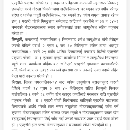
प्रहरीले पक्राउ गरेको छ । पक्राउ पर्नेहरूमा काठमाडौं महानगरपालिका-३
छकडोल बस्ने गोरखा भिमसेनथापा गाउँपालिका-१ घर भएका २७ वर्षीय रपेन्द्र
श्रेष्ठ र धादिङ गजुरी गाउँपालिका-८ घर भएकी ३४ वर्षीय अमृता तामाङ रहेका
छन् । प्रहरी चौकी भिमढुङ्गा समेतबाट खटिएको प्रहरीले बा.३४ प ८४०९
नम्बरको मोटरसाइकलमा सवार उनीहरूलाई उक्त लागूऔषध सहित पक्राउ
गरेको हो ।
सिन्धुली,
कमलामाई नगरपालिका-९ भिमानबाट अवैध लागूऔषध खैरो हेरोइन
जस्तो देखिने पदार्थ २ ग्राम ६ सय ६० मिलिग्राम सहित झापा भद्रपुर
नगरपालिका-४ बस्ने २९ वर्षीय आशिष रिजाललाई मंगलबार दिउँसो प्रहरीले
पक्राउ गरेको छ । इलाका प्रहरी कार्यालय भिमान र लागूऔषध नियन्त्रण
ब्यूरो शाखा कार्यालय बर्दिबासबाट खटिएको प्रहरीले झापाबाट काठमाडौंतर्फ
जाँदै गरेको बा.५ ख ६७९८ नम्बरको हायसमा सवार उनलाई उक्त पदार्थ सहित
फेला पारी पक्राउ गरेको हो ।
सिराहा,
सिरहा नगरपालिका-१४ बाट अवैध लागूऔषध ब्राउनसुगर जस्तो
देखिने पदार्थ १४ ग्राम ३ सय ४० मिलिग्राम सहित सिन्धुली फिकल
गाउँपालिका-६ बस्ने २८ वर्षीय खेम बहादुर कार्कीलाई मंगलबार राति प्रहरीले
पक्राउ गरेको छ । प्रहरी चौकी खिरौनाबाट खटिएको प्रहरीले माडरबाट
सिराहातर्फ आउँदै गरेको हाल नम्बर नखुलेको मोटरसाइकललाई जाँच गर्ने
क्रममा मोटरसाइकल सहित चालक फरार भएको र मोटरसाइकलमा सवार खेम
बहादुरलाई नियन्त्रणमा लिई जाँच गर्दा उनको साथबाट उक्त पदार्थ फेला परेको
हो । प्रहरीले हाल फरार मोटरसाइकल र चालकको खोजी गरिरहेको छ ।