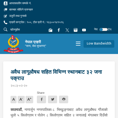
आपतकालीन सम्पर्क नं.
बारम्बार सोधिने प्रश्नहरु
उजुरी तथा गुनासो
प्रहरी कन्ट्रोल : १००, टोल फ्री नं.: १६६००१४१५१६
नेपा
EN
नेपाल प्रहरी
Low Bandwidth
"सत्य, सेवा सुरक्षणम्"
अवैध लागूऔषध सहित विभिन्न स्थानबाट ३२ जना
पक्राउ
२०८३-०२-२०
Share
-
+
A
A
A
काठमाडौं,
नागार्जुन नगरपालिका-८ भिमढुङ्गाबाट अवैध लागूऔषध गाँजाको
धुलो ५ किलोग्राम र पोलेन ८ किलोग्राम सहित २ जनालाई मंगलबार दिउँसो