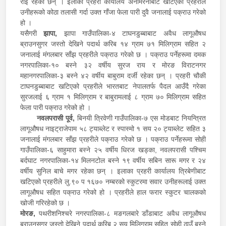
राई रहेका छन् । इलाका प्रहरी कार्यालय अनामरनीबाट खटिएको प्रहरीले
उनीहरूको कोठा तलासी गर्दा उक्त गाँजा फेला पारी दुवै जनालाई पक्राउ गरेको
हो ।
यसैगरी
झापा,
झापा गाउँपालिका-४ टाघनडुब्बाबाट अवैध लागूऔषध
ब्राउनसुगर जस्तो देखिने पदार्थ करिब १४ ग्राम ७१ मिलिग्राम सहित २
जनालाई मंगलबार साँझ प्रहरीले पक्राउ गरेको छ । पक्राउ पर्नेहरूमा दमक
नगरपालिका-१० बस्ने ३२ वर्षीय सुरज राय र मोरङ विराटनगर
महानगरपालिका-३ बस्ने ४२ वर्षीय बाबुराम दर्जी रहेका छन् । प्रहरी चौकी
टाघनडुब्बाबाट खटिएको प्रहरीले भारतबाट नेपालतर्फ पैदल आउँदै गरेका
सुरजलाई ६ ग्राम १ मिलिग्राम र बाबुरामलाई ८ ग्राम ७० मिलिग्राम सहित
फेला पारी पक्राउ गरेको हो ।
नवलपरासी पूर्व,
बिनयी त्रिवेणी गाउँपालिका-७ एस मोडबाट नियन्त्रित
लागूऔषध नाइट्राजेपाम ५८ ट्याब्लेट र स्पास्मो १ सय २० ट्याब्लेट सहित ३
जनालाई मंगलबार साँझ प्रहरीले पक्राउ गरेको छ । पक्राउ पर्नेहरूमा सोही
गाउँपालिका-६ साहुमारा बस्ने २५ वर्षीय धिरज खड्का, नवलपरासी पश्चिम
बर्दघाट नगरपालिका-१४ मिलनटोल बस्ने १९ वर्षीय सबिन सारू मगर र २४
वर्षीय सुनिल बाचे मगर रहेका छन् । इलाका प्रहरी कार्यालय त्रिबेणीबाट
खटिएको प्रहरीले लु.९० प १६७० नम्बरको स्कुटरमा सवार उनीहरूलाई उक्त
लागूऔषध सहित पक्राउ गरेको हो । प्रहरीले हाल फरार स्कुटर चालकको
खोजी गरिरहेको छ ।
मोरङ,
पथरीशनिश्चरे नगरपालिका-८ मङगलबारे डाँडाबाट अवैध लागूऔषध
ब्राउनसुगर जस्तो देखिने पदार्थ करिब २ सय मिलिग्राम सहित सोही ठाउँ बस्ने