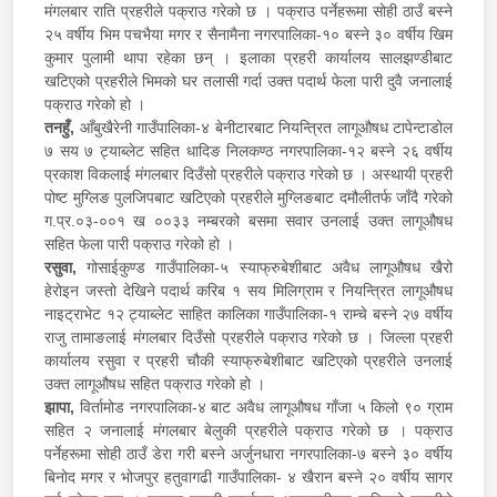
मंगलबार राति प्रहरीले पक्राउ गरेको छ । पक्राउ पर्नेहरूमा सोही ठाउँ बस्ने
२५ वर्षीय भिम पचभैया मगर र सैनामैना नगरपालिका-१० बस्ने ३० वर्षीय खिम
कुमार पुलामी थापा रहेका छन् । इलाका प्रहरी कार्यालय सालझण्डीबाट
खटिएको प्रहरीले भिमको घर तलासी गर्दा उक्त पदार्थ फेला पारी दुवै जनालाई
पक्राउ गरेको हो ।
तनहुँ,
आँबुखैरेनी गाउँपालिका-४ बेनीटारबाट नियन्त्रित लागूऔषध टापेन्टाडोल
७ सय ७ ट्याब्लेट सहित धादिङ निलकण्ठ नगरपालिका-१२ बस्ने २६ वर्षीय
प्रकाश विकलाई मंगलबार दिउँसो प्रहरीले पक्राउ गरेको छ । अस्थायी प्रहरी
पोष्ट मुग्लिङ पुलजिपबाट खटिएको प्रहरीले मुग्लिङबाट दमौलीतर्फ जाँदै गरेको
ग.प्र.०३-००१ ख ००३३ नम्बरको बसमा सवार उनलाई उक्त लागूऔषध
सहित फेला पारी पक्राउ गरेको हो ।
रसुवा,
गोसाईकुण्ड गाउँपालिका-५ स्याफ्रुबेशीबाट अवैध लागूऔषध खैरो
हेरोइन जस्तो देखिने पदार्थ करिब १ सय मिलिग्राम र नियन्त्रित लागूऔषध
नाइट्राभेट १२ ट्याब्लेट साहित कालिका गाउँपालिका-१ राम्चे बस्ने २७ वर्षीय
राजु तामाङलाई मंगलबार दिउँसो प्रहरीले पक्राउ गरेको छ । जिल्ला प्रहरी
कार्यालय रसुवा र प्रहरी चौकी स्याफ्रुबेशीबाट खटिएको प्रहरीले उनलाई
उक्त लागूऔषध सहित पक्राउ गरेको हो ।
झापा,
विर्तामोड नगरपालिका-४ बाट अवैध लागूऔषध गाँजा ५ किलो ९० ग्राम
सहित २ जनालाई मंगलबार बेलुकी प्रहरीले पक्राउ गरेको छ । पक्राउ
पर्नेहरूमा सोही ठाउँ डेरा गरी बस्ने अर्जुनधारा नगरपालिका-७ बस्ने ३० वर्षीय
बिनोद मगर र भोजपुर हतुवागढी गाउँपालिका- ४ खैरान बस्ने २० वर्षीय सागर