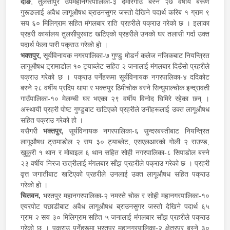
दाङ
, तुलसीपुर उपमहानगरपालिका-३ दमारगाउँ बस्ने २७ वर्षीय बरूण
गुरूङलाई अवैध लागूऔषध ब्राउनसुगर जस्तो देखिने पदार्थ करिब १ ग्राम ९
सय ६० मिलिग्राम सहित मंगलबार राति प्रहरीले पक्राउ गरेको छ । इलाका
प्रहरी कार्यालय तुलसीपुरबाट खटिएको प्रहरीले उनको घर तलासी गर्दा उक्त
पदार्थ फेला पारी पक्राउ गरेको हो ।
भक्तपुर,
सूर्यविनायक नगरपालिका-७ गुण्डु मोडर्न कलेज नजिकबाट नियन्त्रित
लागूऔषध ट्रामाडोल १० ट्याब्लेट सहित २ जनालाई मंगलबार दिउँसो प्रहरीले
पक्राउ गरेको छ । पक्राउ पर्नेहरूमा सूर्यविनायक नगरपालिका-४ ददिकोट
बस्ने २८ वर्षीय प्रदिप थापा र भक्तपुर ठिमीचोक बस्ने सिन्धुपाल्चोक इन्द्रावती
गाउँपालिका-१० मेलम्ची घर भएका २९ वर्षीय विनोद घिमिरे रहेका छन् ।
अस्थायी प्रहरी पोष्ट गुण्डुबाट खटिएको प्रहरीले उनीहरूलाई उक्त लागूऔषध
सहित पक्राउ गरेको हो ।
यसैगरी
भक्तपुर,
सूर्यविनायक नगरपालिका-६ सुन्दरबस्तीबाट नियन्त्रित
लागूऔषध ट्रामाडोल २ सय ३० ट्याब्लेट, एसएलआरको गोली २ राउण्ड,
खुकुरी १ थान र मोबाइल ६ थान सहित सोही नगरपालिका-८ सिपाडोल बस्ने
२३ वर्षीय निरज खत्रीलाई मंगलबार साँझ प्रहरीले पक्राउ गरेको छ । प्रहरी
वृत्त जगातीबाट खटिएको प्रहरीले उनलाई उक्त लागूऔषध सहित पक्राउ
गरेको हो ।
चितवन,
भरतपुर महानगरपालिका-२ नमस्ते चोक र सोही महानगरपालिका-१०
एयरपोट पछाडीबाट अवैध लागूऔषध ब्राउनसुगर जस्तो देखिने पदार्थ ६५
ग्राम २ सय ३० मिलिग्राम सहित ५ जनालाई मंगलबार साँझ प्रहरीले पक्राउ
गरेको छ । पक्राउ पर्नेहरूमा भरतपुर महानगरपालिका-२ क्षेत्रपुर बस्ने ३०