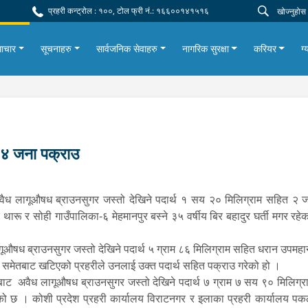
प्रहरी कन्ट्रोल : १००, टोल फ्री नं.: १६६००१४१५१६
ाचार
सूचनाहरु
सार्वजनिक सेवाहरु
नागरिक सुरक्षा
करियर
ग्
१४ जना पक्राउ
वैध लागूऔषध ब्राउनसुगर जस्तो देखिने पदार्थ १ सय २० मिलिग्राम सहित २ ज
क थारू र सोही गाउँपालिका-६ मेहमानपुर बस्ने ३५ वर्षीय बिर बहादुर घर्ती मगर रहे
ध ब्राउनसुगर जस्तो देखिने पदार्थ ५ ग्राम ८६ मिलिग्राम सहित धरान उपमहान
री समेतबाट खटिएको प्रहरीले उनलाई उक्त पदार्थ सहित पक्राउ गरेको हो ।
ाट अवैध लागूऔषध ब्राउनसुगर जस्तो देखिने पदार्थ ७ ग्राम ७ सय ९० मिलिग्र
गरेको छ । कोशी प्रदेश प्रहरी कार्यालय विराटनगर र इलाका प्रहरी कार्यालय 