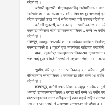
गरेको हो ।
यसैगरी
सुनसरी,
भोक्राहानरसिंह गाउँपालिका-६ बाट
गाउँपालिका-१ घर भएका ४२ वर्षीय भिम बहादुर दासलाई प्रह
गरेका उनलाई उक्त पदार्थ सहित फेला पारी पक्राउ गरेको ह
यसैगरी
सुनसरी,
धरान उपमहानगरपालिका-१७ बाट अवैध
पक्राउ पर्नेहरूमा सोही उपमहानगरपालिका-८ बस्ने २५ वर्षी
गरेको हो ।
भक्तपुर
, भक्तपुर नगरपालिका-१० भत्केको पाटीबाट नियन्त
पक्राउ गरेको छ । प्रहरी वृत्त जगातीबाट खटिएको प्रहरी
दाङ,
तुलसीपुर उपमहानगरपालिका-१७ दुधरासबाट अवै
रोकालाई बुधबार दिउँसो प्रहरीले पक्राउ गरेको छ । अस्थ
सुर्खेत,
वीरेन्द्रनगर नगरपालिका-२ बाट अवैध लागूऔष
वीरेन्द्रनगर नगरपालिका-२ बयलकाडा टोल बस्ने २४ वर्षीय 
गरेको हो ।
कञ्चनपुर,
बेलौरी नगरपालिका-८ पचुईबाट अवैध लागूऔषध
धनगढी उपमहानगरपालिका-३ बराडा गाउँ बस्ने २४ वर्षीय प्
मोटरसाइकलमा सवार उनीहरूलाई उक्त पदार्थ सहित पक्राउ
यस सम्बन्धमा प्रहरीले आवश्यक अनुसन्धान गरिरहेको छ ।