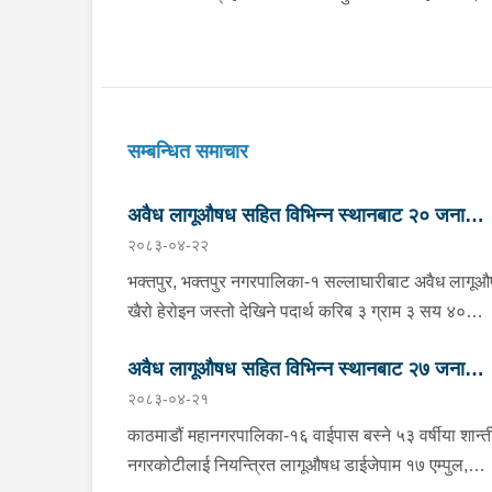
सम्बन्धित समाचार
अवैध लागूऔषध सहित विभिन्न स्थानबाट २० जना
२०८३-०४-२२
पक्राउ
भक्तपुर, भक्तपुर नगरपालिका-१ सल्लाघारीबाट अवैध लागू
खैरो हेरोइन जस्तो देखिने पदार्थ करिब ३ ग्राम ३ सय ४०
मिलिग्राम सहित ललितपुर गोदावरी नगरपालिका-३ टौखेल बस
अवैध लागूऔषध सहित विभिन्न स्थानबाट २७ जना
१९ वर्षीय सुहान रम्तेललाई बिहीबार साँझ प्रहरीले पक्राउ ग
२०८३-०४-२१
छ । प्रहरी वृत्त जगातीबाट खटिएको प्रहरीले बा.प्र.०२-०४
पक्राउ
३७८८ नम्बरको मोटरसाइकलमा सवार उनलाई उक्त पदार्थ 
काठमाडौं महानगरपालिका-१६ वाईपास बस्ने ५३ वर्षीया शान्त
पक्राउ गरेको हो । यसैगरी भक्तपुर, मध्यपुर थिमी
नगरकोटीलाई नियन्त्रित लागूऔषध डाईजेपाम १७ एम्पुल,
नगरपालिका-१ लोकन्थलीबाट अवैध लागूऔषध खैरो हेरोइन