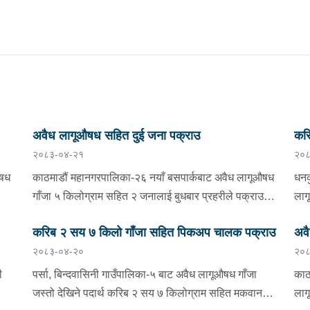
अवैध लागूऔषध सहित दुई जना पक्राउ
करि
२०८३-०४-२१
२०८
औषध
काठमाडौं महानगरपालिका-२६ नयाँ बसपार्कबाट अवैध लागूऔषध
धनक
गाँजा ५ किलोग्राम सहित २ जनालाई बुधबार प्रहरीले पक्राउ
लाग
्ने
गरेको छ । पक्राउ पर्नहरूमा भारत उत्तर प्रदेश लुधियाना ठेगाना
बिह
करिब २ सय ७ किलो गाँजा सहित पिकअप चालक पक्राउ
अव
रेको
भएका ४३ वर्षीय RENKU MEHEN र भारत उत्तर प्रदेश
मकव
२०८३-०४-२०
२०८
५ प
जोया ठेगाना भएका ३२ वर्षीय MOHAMMAD HASNAIN
ताम
सहित
रहेका छन् । लागूऔषध नियन्त्रण ब्यूरो कोटेश्वरबाट खटिएको
तुल
ी
पर्सा, बिन्दवासिनी गाउँपालिका-५ बाट अवैध लागूऔषध गाँजा
काठ
प्रहरीले उनीहरूलाई उक्त गाँजा सहित पक्राउ गरेको हो । थप
खटि
जस्तो देखिने पदार्थ करिब २ सय ७ किलोग्राम सहित मकवानपुर
लाग
अनुसन्धानको क्रममा उक्त गाँजा रिसिभ गर्न MOHAMMAD
नम्