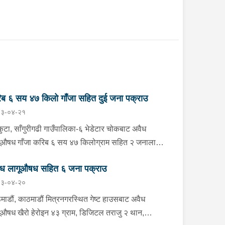
ब ६ सय ४७ किलो गाँजा सहित दुई जना पक्राउ
३-०४-२१
ुटा, साँगुरीगढी गाउँपालिका-६ भेडेटार चोकबाट अवैध
ूऔषध गाँजा करिब ६ सय ४७ किलोग्राम सहित २ जनालाई
ीबार बिहान प्रहरीले पक्राउ गरेको छ । पक्राउ पर्नेहरूमा
ैध लागूऔषध सहित ६ जना पक्राउ
ानपुर कैलाश गाउँपालिका-३ बस्ने २७ वर्षीय उमेश थिङ
३-०४-२०
ाङ र धनकुटा शहिदभूमि गाउँपालिका-१ बस्ने ३६ वर्षीय
ाराम राई रहेका छन् । इलाका प्रहरी कार्यालय भेडेटारबाट
माडौं, काठमाडौं मित्रनगरस्थित गेष्ट हाउसबाट अवैध
एको प्रहरीले विराटनगरतर्फ जाँदै गरेको ना.३ ख ५०९५
ूऔषध खैरो हेरोइन ४३ ग्राम, डिजिटल तराजु २ थान,
बरको ट्रकलाई जाँच गर्दा लुकाई छिपाई ल्याइएको ४८ वटा