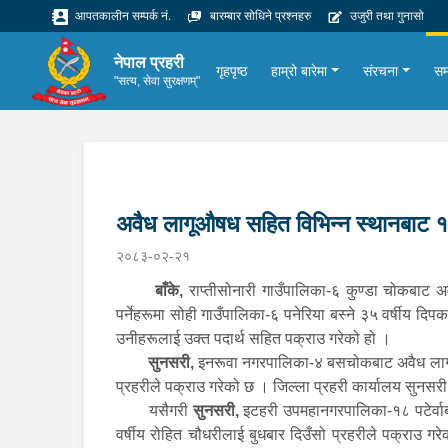
आपतकालीन सम्पर्क नं.
बारम्बार सोधिने प्रश्नहरु
उजुरी तथा गुनासो
नेपाल प्रहरी
गृहपृष्ठ
हाम्रो बारेमा
संरचना
सम
"सत्य, सेवा सुरक्षणम्"
अवैध लागूऔषध सहित विभिन्न स्थानबाट 
२०८३-०२-२१
बाँके,
राप्तीसोनारी गाउँपालिका-६ कुण्डा चोकबाट अ
पर्नेहरूमा सोही गाउँपालिका-६ पनेरिया बस्ने ३५ वर्षीय दिप
उनीहरूलाई उक्त पदार्थ सहित पक्राउ गरेको हो ।
सुनसरी,
इनरूवा नगरपालिका-४ बसचोकबाट अवैध लागूऔष
प्रहरीले पक्राउ गरेको छ । जिल्ला प्रहरी कार्यालय सुनस
यसैगरी
सुनसरी,
इटहरी उपमहानगरपालिका-१८ पटेर्वाब
वर्षीय रोहित चौधरीलाई बुधबार दिउँसो प्रहरीले पक्राउ 