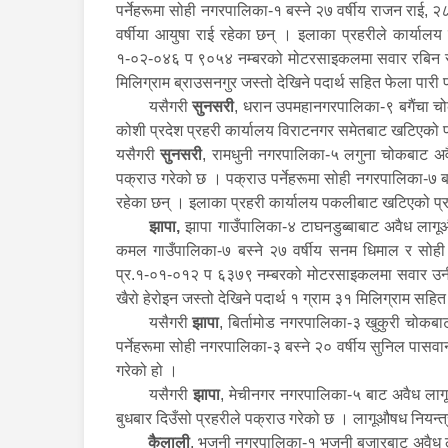
पर्नेहरूमा सोही नगरपालिका-१ बस्ने २७ वर्षीय राजन राई, २
वर्षीया आयुषा राई रहेका छन् । इलाका प्रहरीले कार्या
१-०२-०४६ प ९०५४ नम्बरको मोटरसाइकलमा सवार रबिन र 
मिलिग्राम ब्राउसनगुर जस्तो देखिने पदार्थ सहित फेला पारी
यसैगरी
सुनसरी
, धरान उपमहानगरपालिका-९ बगैंचा चोक 
कोशी प्रदेश प्रहरी कार्यालय विराटनगर समेतबाट खटिएको प
यसैगरी
सुनसरी
, रामधुनी नगरपालिका-५ लगुना चोकबाट अवै
पक्राउ गरेको छ । पक्राउ पर्नेहरूमा सोही नगरपालिका-७ 
रहेका छन् । इलाका प्रहरी कार्यालय पकलीबाट खटिएको प्
झापा,
झापा गाउँपालिका-४ टाघनडुब्बाबाट अवैध लागूऔ
कमल गाउँपालिका-७ बस्ने २७ वर्षीय सनम धिमाल र सोही ग
प्र.१-०१-०१२ प ६३७९ नम्बरको मोटरसाइकलमा सवार उनीहरू
खैरो हेरोइन जस्तो देखिने पदार्थ १ ग्राम ३१ मिलिग्राम सह
यसैगरी
झापा
, बिर्तामोड नगरपालिका-३ खुकुरी चोकबा
पर्नेहरूमा सोही नगरपालिका-३ बस्ने २० वर्षीय सुनिल पास
गरेको हो ।
यसैगरी
झापा
, मेचीनगर नगरपालिका-५ बाट अवैध लागूऔ
बुधबार दिउँसो प्रहरीले पक्राउ गरेको छ । लागूऔषध नियन्त
कैलाली
, भजनी नगरपालिका-१ भजनी बजारबाट अवैध लाग