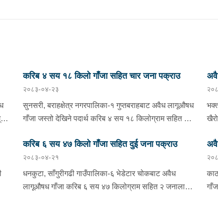
करिब ४ सय १८ किलो गाँजा सहित चार जना पक्राउ
अवै
२०८३-०४-२३
२०८
पक्
ैध
सुनसरी, बराहक्षेत्र नगरपालिका-१ गुप्तबराहबाट अवैध लागूऔषध
भक्
्राम
गाँजा जस्तो देखिने पदार्थ करिब ४ सय १८ किलोग्राम सहित ४
खैर
जनालाई शनिबार बिहान प्रहरीले पक्राउ गरेको छ । पक्राउ
मिल
करिब ६ सय ४७ किलो गाँजा सहित दुई जना पक्राउ
अवै
पर्नेहरूमा धरान उपमहानगरपालिका-१३ बस्ने ३४ वर्षीय थमन
१९ 
२०८३-०४-२१
२०८
राई, ओखलढुंगा मानेभन्ज्याङ गाउँपालिका-५ बस्ने २२ वर्षीया
छ ।
्थ
जिवनी राई, मोरङ कटहरी गाउँपालिका-३ बस्ने २६ वर्षीय अमर
३७८
ी
धनकुटा, साँगुरीगढी गाउँपालिका-६ भेडेटार चोकबाट अवैध
काठ
ा-४
कामत र ३८ वर्षीय शंकर चौधरी रहेका छन् । इलाका प्रहरी
पक्
लागूऔषध गाँजा करिब ६ सय ४७ किलोग्राम सहित २ जनालाई
गाँ
 ५
कार्यालय महेन्द्रनगरबाट खटिएको प्रहरीले बराहक्षेत्रबाट
नगर
ाख
बिहीबार बिहान प्रहरीले पक्राउ गरेको छ । पक्राउ पर्नेहरूमा
गरे
चतरातर्फ आउँदै गरेको प्र.१-०२-००२ च ४८५१ नम्बरको कार र
जस्
राउ
मकवानपुर कैलाश गाउँपालिका-३ बस्ने २७ वर्षीय उमेश थिङ
भएक