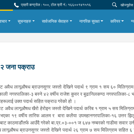
प्रहरी कन्ट्रोल : १००, टोल फ्री नं.: १६६००१४१५१६
ाचार
सूचनाहरु
सार्वजनिक सेवाहरु
नागरिक सुरक्षा
करियर
ग्
३२ जना पक्राउ
बाट अवैध लागूऔषध ब्राउनसुगर जस्तो देखिने पदार्थ ९ ग्राम १ सय ६० मिलिग्र
षिणकाली नगरपालिका-३ बस्ने ४२ वर्षीय राजेश कुवर र बुढानिलकण्ठ नगरपालिका-८ 
हरूलाई उक्त पदार्थ सहित पक्राउ गरेको हो ।
ट अवैध लागूऔषध खैरो हेरोइन जस्तो देखिने पदार्थ करिब १ ग्राम ५ सय मिलिग्र
 घर भएका १९ वर्षीय तारिफ आलम र बारा कलैया उपमहानगरपालिका-१६ उत्तर झिट्क
जबाट काठमाडौंतर्फ आउँदै गरेको बा.प्र.०३-००१ ज ६४७ नम्बरको गाडीमा सवार उन
ध लागूऔषध ब्राउनसुगर जस्तो देखिने पदार्थ २६ ग्राम ७ सय मिलिग्राम सहित ६