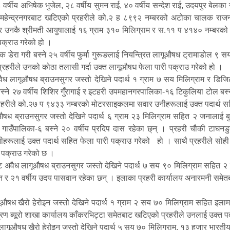
८ वर्षीय अभिषेक भुजेल, २८ वर्षीय सुमन राई, ४० वर्षीय सन्देश राई, उदयपुर बेलक
लय महेन्द्रनगरबाट खटिएको प्रहरीले को.२ ह ८९९२ नम्बरको अटोका चालक राज
उनकै श्रीमती आयुषालाई १६ ग्राम ३१० मिलिग्राम र स.११ प ४१४० नम्बरको 
 पक्राउ गरेको हो ।
डेरा गरी बस्ने २५ वर्षीय फुर्मा गुरूङलाई नियन्त्रित लागूऔषध ट्रामाडोल ९ सय
्रहरीले उनको कोठा तलासी गर्दा उक्त लागूऔषध फेला पारी पक्राउ गरेको हो ।
ध लागूऔषध ब्राउनसुगर जस्तो देखिने पदार्थ १ ग्राम ७ सय मिलिग्राम र डिज
बस्ने २७ वर्षीय शिशिर गुँरागाई र इटहरी उपमहानगरपालिका-१६ टिकुलिया टोल बस
रहरीले को.२७ प ९४३३ नम्बरको मोटरसाइकलमा सवार उनीहरूलाई उक्त पदार्थ सह
षध ब्राउनसुगर जस्तो देखिने पदार्थ ६ ग्राम २३ मिलिग्राम सहित २ जनालाई बुध
ाउँपालिका-६ बस्ने २० वर्षीय प्रदिप दास रहेका छ्न् । प्रहरी चौकी टाघनडुब
लाई उक्त पदार्थ सहित फेला पारी पक्राउ गरेको हो । साथै प्रहरीले सोही ठा
ित पक्राउ गरेको छ ।
ट अवैध लागूऔषध ब्राउनसुगर जस्तो देखिने पदार्थ ७ सय ९० मिलिग्राम सहित २ 
वान र २१ वर्षीय उदय पासवान रहेका छन् । इलाका प्रहरी कार्यालय अनारमनी समे
षध खैरो हेरोइन जस्तो देखिने पदार्थ १ ग्राम २ सय ७० मिलिग्राम सहित इलाम 
्रण ब्यूरो शाखा कार्यालय काँकरभिट्टा समेतबाट खटिएको प्रहरीले उनलाई उक्त प
ूऔषध खैरो हेरोइन जस्तो देखिने पदार्थ ५ सय ७० मिलिग्राम, १३ हजार भारतीय 