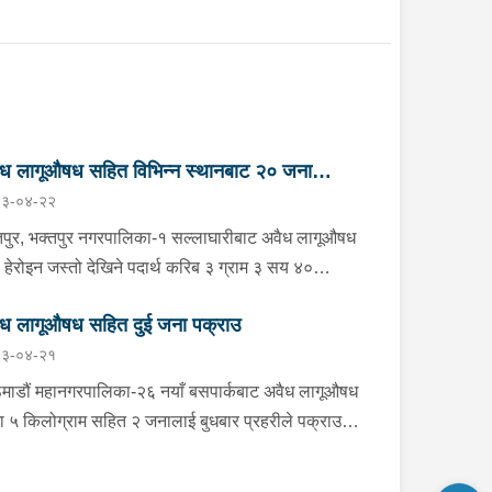
ध लागूऔषध सहित विभिन्न स्थानबाट २० जना
३-०४-२२
राउ
तपुर, भक्तपुर नगरपालिका-१ सल्लाघारीबाट अवैध लागूऔषध
ो हेरोइन जस्तो देखिने पदार्थ करिब ३ ग्राम ३ सय ४०
िग्राम सहित ललितपुर गोदावरी नगरपालिका-३ टौखेल बस्ने
ध लागूऔषध सहित दुई जना पक्राउ
वर्षीय सुहान रम्तेललाई बिहीबार साँझ प्रहरीले पक्राउ गरेको
३-०४-२१
 प्रहरी वृत्त जगातीबाट खटिएको प्रहरीले बा.प्र.०२-०४५ प
८ नम्बरको मोटरसाइकलमा सवार उनलाई उक्त पदार्थ सहित
माडौं महानगरपालिका-२६ नयाँ बसपार्कबाट अवैध लागूऔषध
राउ गरेको हो । यसैगरी भक्तपुर, मध्यपुर थिमी
जा ५ किलोग्राम सहित २ जनालाई बुधबार प्रहरीले पक्राउ
पालिका-१ लोकन्थलीबाट अवैध लागूऔषध खैरो हेरोइन
को छ । पक्राउ पर्नहरूमा भारत उत्तर प्रदेश लुधियाना ठेगाना
तो देखिने पदार्थ करिब ४ ग्राम ९० मिलिग्राम सहित
ा ४३ वर्षीय RENKU MEHEN र भारत उत्तर प्रदेश