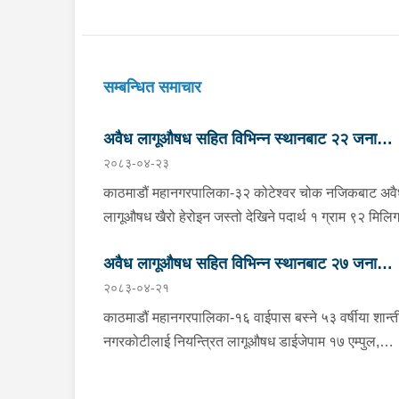
सम्बन्धित समाचार
अवैध लागूऔषध सहित विभिन्न स्थानबाट २२ जना
२०८३-०४-२३
पक्राउ
काठमाडौं महानगरपालिका-३२ कोटेश्वर चोक नजिकबाट अव
लागूऔषध खैरो हेरोइन जस्तो देखिने पदार्थ १ ग्राम ९२ मिलिग
र नगद २४ हजार रूपैयाँ सहित भक्तपुर मध्यपुर थिमी
अवैध लागूऔषध सहित विभिन्न स्थानबाट २७ जना
नगरपालिका-१ घर भएका ३१ वर्षीय अशिम श्रेष्ठ समेत २
२०८३-०४-२१
जनालाई शुक्रबार बेलुकी प्रहरीले पक्राउ गरेको छ । प्रहरी
पक्राउ
प्रभाग कोटेश्वरबाट खटिएको प्रहरीले उनीहरूलाई उक्त पदार
काठमाडौं महानगरपालिका-१६ वाईपास बस्ने ५३ वर्षीया शान्त
सहित पक्राउ गरेको हो । बाँके, नेपालगंज उपमहानगरपालिक
नगरकोटीलाई नियन्त्रित लागूऔषध डाईजेपाम १७ एम्पुल,
बाईपासबाट अवैध लागूऔषध ब्राउनसुगर जस्तो देखिने पदार्थ
बुप्रेनोर्फिन १७ एम्पुल, प्रमोथाजाइन १७ एम्पुल र नगद २ ल
सय ४० मिलिग्राम सहित जाजरकोट नलगाड नगरपालिका-७
२६ हजार ८ सय ५० रूपैयाँ सहित बुधबार साँझ प्रहरीले पक्