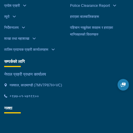
प्रदेश प्रहरी
Police Clearance Report
व्यूरो
हराएका बालबालिकाहरू
निर्देशनालय
पहिचान नखुलेका शवहरू र हराएका
मानिसहरुको विवरणहरु
शाखा तथा महाशाखा
तालिम प्रदायक प्रहरी कार्यालयहरू
सम्पर्कको लागि
नेपाल प्रहरी प्रधान कार्यालय
नक्साल, काठमाण्डौ (7MV7P87H+VC)
+९७७-०१-५७१९९००
नक्शा