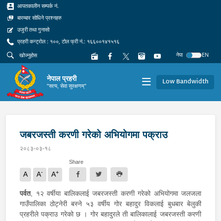
आपतकालीन सम्पर्क नं.
बारम्बार सोधिने प्रश्नहरु
उजुरी तथा गुनासो
प्रहरी कन्ट्रोल : १००, टोल फ्री नं.: १६६००१४१५१६
नेपा
EN
नेपाल प्रहरी
Low Bandwidth
"सत्य, सेवा सुरक्षणम्"
जबरजस्ती करणी गरेको अभियोगमा पक्राउ
२०८३-०३-१८
Share
-
+
A
A
A
पर्वत
, १२ वर्षीया बालिकलाई जबरजस्ती करणी गरेको अभियोगमा जलजला
गाउँपालिका ठोट्नेरी बस्ने ५३ वर्षीय गोर बहादुर विकलाई बुधबार बेलुकी
प्रहरीले पक्राउ गरेको छ । गोर बहादुरले ती बालिकालाई जबरजस्ती करणी