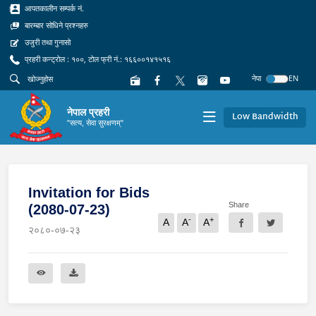
आपतकालीन सम्पर्क नं.
बारम्बार सोधिने प्रश्नहरु
उजुरी तथा गुनासो
प्रहरी कन्ट्रोल : १००, टोल फ्री नं.: १६६००१४१५१६
नेपा
EN
नेपाल प्रहरी
Low Bandwidth
"सत्य, सेवा सुरक्षणम्"
Invitation for Bids
Share
(2080-07-23)
-
+
A
A
A
२०८०-०७-२३