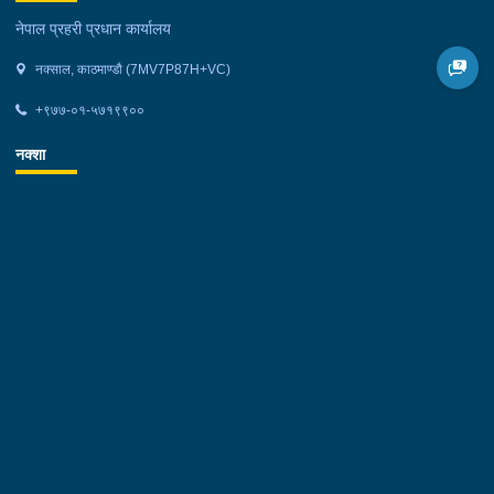
नेपाल प्रहरी प्रधान कार्यालय
नक्साल, काठमाण्डौ (7MV7P87H+VC)
+९७७-०१-५७१९९००
नक्शा