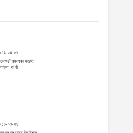
०८३-०४-०४
ठमाण्डौं उपत्यका प्रहरी
र्यालय, रा.पो.
०८३-०३-२६
.प्र.प्र.का.मानव वेचविखन