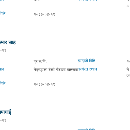
अ.
मिति
२०८३-०४-१९
ुमार साह
-२३
हराएको मिति
प्र.स.नि.
२
थान
कार्यरत स्थान
नेप्रप्रका देखी गौशाला यात्रामा
ने
फर
मिति
२०८३-०४-१९
पागाई
-२३