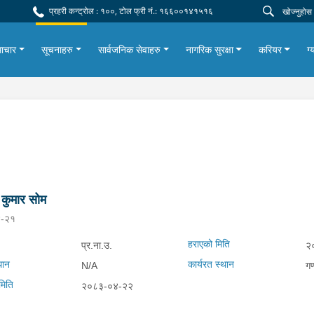
प्रहरी कन्ट्रोल : १००, टोल फ्री नं.: १६६००१४१५१६
ाचार
सूचनाहरु
सार्वजनिक सेवाहरु
नागरिक सुरक्षा
करियर
ग्
द् कुमार सोम
-२१
हराएको मिति
प्र.ना.उ.
२
थान
कार्यरत स्थान
N/A
गण
मिति
२०८३-०४-२२