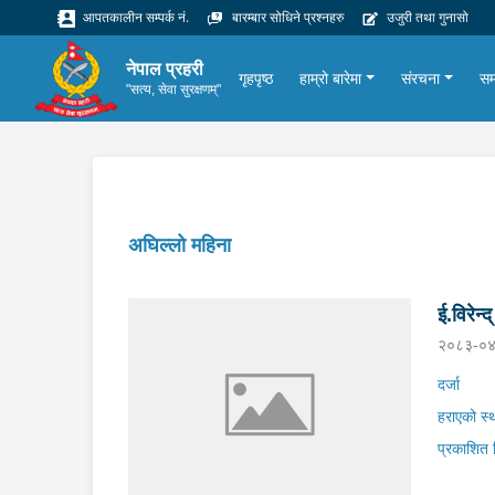
आपतकालीन सम्पर्क नं.
बारम्बार सोधिने प्रश्नहरु
उजुरी तथा गुनासो
नेपाल प्रहरी
गृहपृष्ठ
हाम्रो बारेमा
संरचना
सम
"सत्य, सेवा सुरक्षणम्"
अघिल्लो महिना
ई.विरेन्
२०८३-०४
दर्जा
हराएको स्
प्रकाशित 