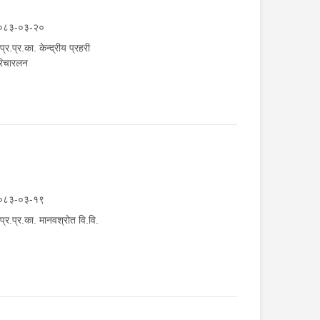
०८३-०३-२०
.प्र.प्र.का. केन्द्रीय प्रहरी
रिचारलन
०८३-०३-१९
.प्र.प्र.का. मानवश्रोत वि.वि.