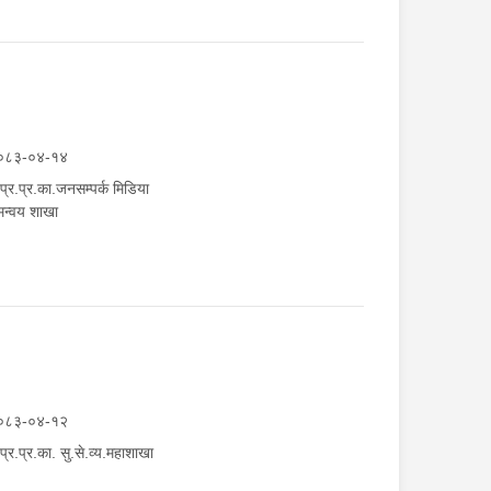
०८३-०४-१४
.प्र.प्र.का.जनसम्पर्क मिडिया
न्वय शाखा
०८३-०४-१२
.प्र.प्र.का. सु.से.व्य.महाशाखा