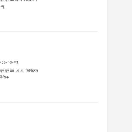
ब्यू.
०८३-०३-२३
.प्र.प्र.का. अ.अ. डिजिटल
ेन्सिक