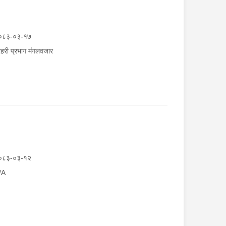
०८३-०३-१७
रहरी प्रभाग मंगलवजार
०८३-०३-१२
/A