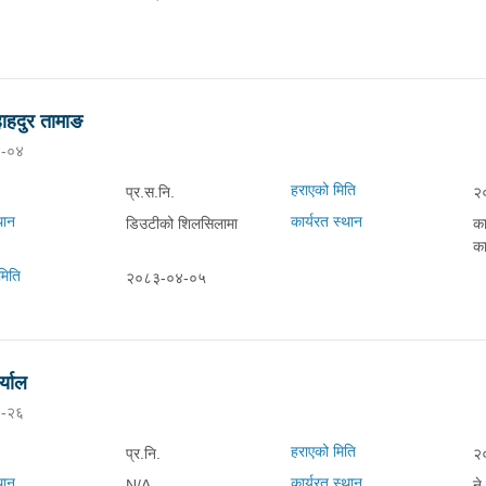
हाहदुर तामाङ
-०४
हराएको मिति
प्र.स.नि.
२
थान
कार्यरत स्थान
डिउटीको शिलसिलामा
का
का
मिति
२०८३-०४-०५
्याल
-२६
हराएको मिति
प्र.नि.
२
थान
कार्यरत स्थान
N/A
ने