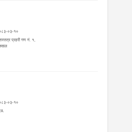
०८३-०३-१०
स्तत्र प्रहरी गण नं. १,
्साल
०८३-०३-१०
/A