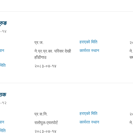
रुङ
-१४
हराएको मिति
प्र.ज.
२
थान
कार्यरत स्थान
ने.प्र.प्र.का. परिसर देखी
ने
हाँडीगाउ
सम
मिति
२०८३-०४-१४
ाठक
-१२
हराएको मिति
प्र.स.नि.
२
थान
कार्यरत स्थान
रातोपुल-एयरपोर्ट
ने
मिति
२०८३-०४-१४