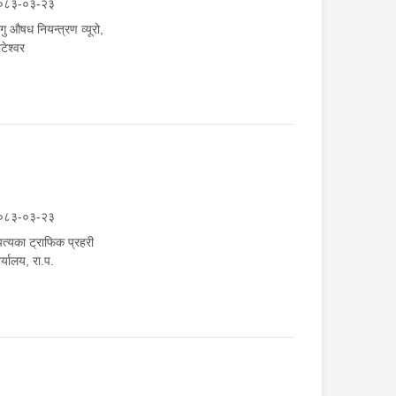
०८३-०३-२३
गु औषध नियन्त्रण व्यूरो,
टेश्वर
०८३-०३-२३
त्यका ट्राफिक प्रहरी
र्यालय, रा.प.