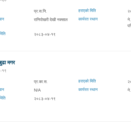
-२०
हराएको मिति
प्र.स.नि.
२
थान
कार्यरत स्थान
रानिपोखरी देखी नक्साल
ने
प
मिति
२०८३-०४-१९
बुढा मगर
-१९
हराएको मिति
प्र.का.स.
२
थान
कार्यरत स्थान
N/A
ने
मिति
२०८३-०४-१९