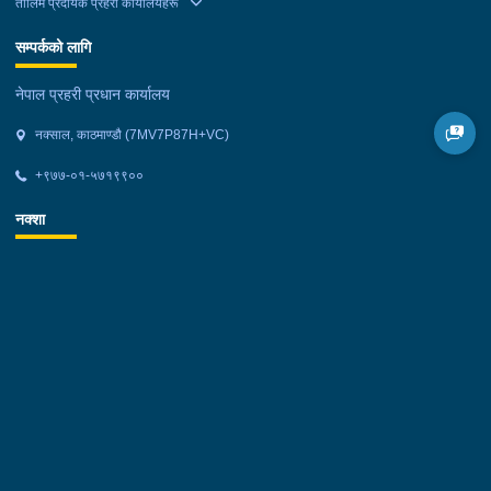
तालिम प्रदायक प्रहरी कार्यालयहरू
सम्पर्कको लागि
नेपाल प्रहरी प्रधान कार्यालय
नक्साल, काठमाण्डौ (7MV7P87H+VC)
+९७७-०१-५७१९९००
नक्शा