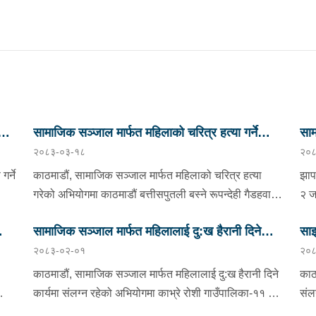
सामाजिक सञ्जाल मार्फत महिलाको चरित्र हत्या गर्ने
साम
२०८३-०३-१८
२०८
व्यक्ति पक्राउ
पक्
र्ने
काठमाडौं, सामाजिक सञ्जाल मार्फत महिलाको चरित्र हत्या
झाप
गरेको अभियोगमा काठमाडौं बत्तीसपुतली बस्ने रूपन्देही गैडहवा
२ ज
गाउँपालिका-८ घर भएका २० वर्षीय पवन निसादलाई बुधबार
पर्
सामाजिक सञ्जाल मार्फत महिलालाई दु:ख हैरानी दिने
साइ
िबार
प्रहरीले पक्राउ गरेको छ । पीडित महिलासँग सम्बन्धमा रहँदा
नगर
२०८३-०२-०१
२०८
खिचेका अश्लिल भिडियो/तस्विर दुरूपयोग गरी ब्ल्याकमेल गर्नुका
कार्यमा संलग्न व्यक्ति पक्राउ
काभ
चार
नल
साथै दुःख हैरानी दिई अनुचित लाभका लागि बारम्बार दबाब समेत
वर्
काठमाडौं, सामाजिक सञ्जाल मार्फत महिलालाई दु:ख हैरानी दिने
काठम
दिई उक्त भिडियो तथा तस्विर सामाजिक सञ्जाल ह्वाट्सएपमा
रहे
कार्यमा संलग्न रहेको अभियोगमा काभ्रे रोशी गाउँपालिका-११ घर
संल
पीडितका परिवारलाई पठाएको भन्ने उजुरीको आधारमा साइबर
तमा
भएका २३ वर्षीय समिर तामाङलाई बुधबार प्रहरीले पक्राउ गरेको
गरे