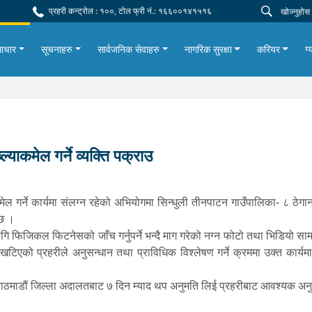
प्रहरी कन्ट्रोल : १००, टोल फ्री नं.: १६६००१४१५१६
ाचार
सूचनाहरु
सार्वजनिक सेवाहरु
नागरिक सुरक्षा
करियर
ग्
्याकमेल गर्ने व्यक्ति पक्राउ
मेल गर्ने कार्यमा संलग्न रहेको अभियोगमा सिन्धुली तीनपाटन गाउँपालिका- ८ ठेग
 छ ।
ि फिजिकल फिटनेसको जाँच गर्नुपर्ने भन्दै माग गरेको नग्न फोटो तथा भिडियो साम
 खटिएको प्रहरीले अनुसन्धान तथा प्राविधिक विश्लेषण गर्ने क्रममा उक्त कार
ाठमाडौं जिल्ला अदालतबाट ७ दिन म्याद थप अनुमति लिई प्रहरीबाट आवश्यक अन