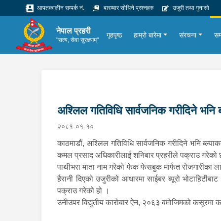
आपतकालीन सम्पर्क नं.
बारम्बार सोधिने प्रश्नहरु
उजुरी तथा गुनासो
नेपाल प्रहरी
गृहपृष्ठ
हाम्रो बारेमा
संरचना
सम
"सत्य, सेवा सुरक्षणम्"
अश्लिल गतिविधि सार्वजनिक गरीदिने भनि ब्ल
२०८१-०१-१०
काठमाडौं, अश्लिल गतिविधि सार्वजनिक गरीदिने भनि ब्ल्याक
कमल प्रसाद अधिकारीलाई शनिबार प्रहरीले पक्राउ गरेको
पाथीभरा माता नाम गरेको फेक फेसबुक मार्फत रोजगारीका लाग
हैरानी दिएको उजुरीको आधारमा साईबर ब्यूरो भोटाहिटीबाट
पक्राउ गरेको हो ।
उनीउपर विद्युतीय कारोबार ऐन, २०६३ बमोजिमको कसूरमा क