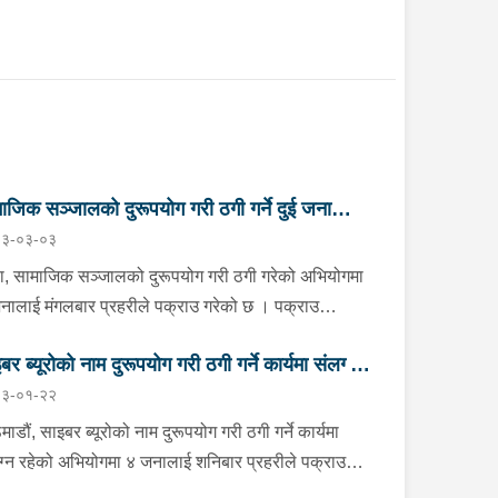
ाजिक सञ्जालको दुरूपयोग गरी ठगी गर्ने दुई जना
३-०३-०३
राउ
ा, सामाजिक सञ्जालको दुरूपयोग गरी ठगी गरेको अभियोगमा
नालाई मंगलबार प्रहरीले पक्राउ गरेको छ । पक्राउ
नेहरूमा काठमाडौं माछापोखरी बस्ने स्याङ्जा भीरकोट
बर ब्यूरोको नाम दुरूपयोग गरी ठगी गर्ने कार्यमा संलग्न
पालिका-२ लुगाडाँडा घर भएका ३९ वर्षीय संजिव नेपाली र
३-०१-२२
्रेपलाञ्चोक मण्डनदेउपुर नगरपालिका-१२ घर भएकी ३३
 जना पक्राउ
षीया अनुष्का भन्ने सरिता पराजुली रहेका छन् ।आफू अमेरिकामा
ाडौं, साइबर ब्यूरोको नाम दुरूपयोग गरी ठगी गर्ने कार्यमा
को नेपाली बोल्न नआउने भनि अंग्रेजी भाषामा बोली प्रिन्स
ग्न रहेको अभियोगमा ४ जनालाई शनिबार प्रहरीले पक्राउ
ङ नाम बताउने टिकटक आइडीबाट आफ्नो अनुहार समेत
को छ । पक्राउ पर्नेहरूमा धनकुटा साँगुरीगढी गाउँपालिका-३