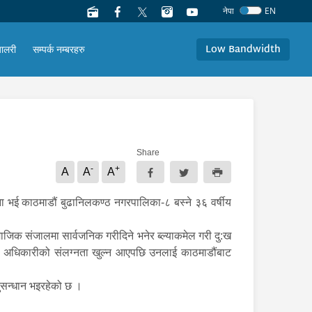
नेपा
EN
Low Bandwidth
यालरी
सम्पर्क नम्बरहरु
Share
-
+
A
A
A
ाना भई काठमाडौं बुढानिलकण्ठ नगरपालिका-८ बस्ने ३६ वर्षीय
ाजिक संजालमा सार्वजनिक गरीदिने भनेर ब्ल्याकमेल गरी दु:ख
्यमा अधिकारीको संलग्नता खुल्न आएपछि उनलाई काठमाडौंबाट
ुसन्धान भइरहेको छ ।