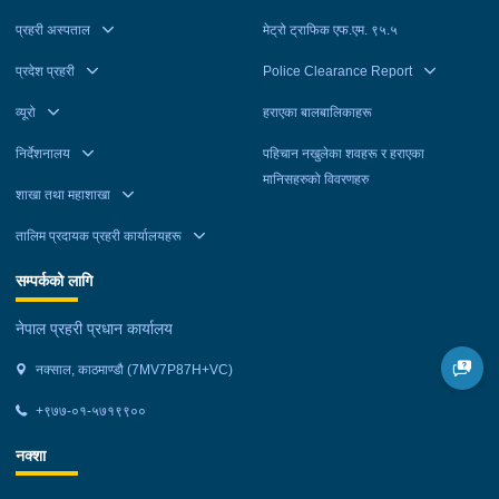
प्रहरी अस्पताल
मेट्रो ट्राफिक एफ.एम. ९५.५
प्रदेश प्रहरी
Police Clearance Report
व्यूरो
हराएका बालबालिकाहरू
निर्देशनालय
पहिचान नखुलेका शवहरू र हराएका
मानिसहरुको विवरणहरु
शाखा तथा महाशाखा
तालिम प्रदायक प्रहरी कार्यालयहरू
सम्पर्कको लागि
नेपाल प्रहरी प्रधान कार्यालय
नक्साल, काठमाण्डौ (7MV7P87H+VC)
+९७७-०१-५७१९९००
नक्शा