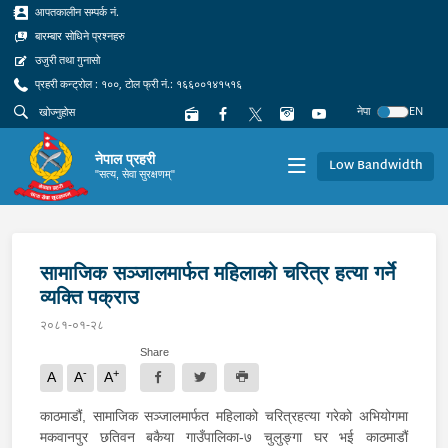
आपतकालीन सम्पर्क नं.
बारम्बार सोधिने प्रश्नहरु
उजुरी तथा गुनासो
प्रहरी कन्ट्रोल : १००, टोल फ्री नं.: १६६००१४१५१६
नेपा
EN
नेपाल प्रहरी
Low Bandwidth
"सत्य, सेवा सुरक्षणम्"
सामाजिक सञ्जालमार्फत महिलाको चरित्र हत्या गर्ने
व्यक्ति पक्राउ
२०८१-०१-२८
Share
-
+
A
A
A
काठमाडौं, सामाजिक सञ्जालमार्फत महिलाको चरित्रहत्या गरेको अभियोगमा
मकवानपुर छतिवन बकैया गाउँपालिका-७ चुलुङ्गा घर भई काठमाडौं