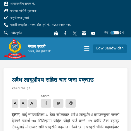
आपतकालीन सम्पर्क नं.
बारम्बार सोधिने प्रश्नहरु
उजुरी तथा गुनासो
प्रहरी कन्ट्रोल : १००, टोल फ्री नं.: १६६००१४१५१६
नेपा
EN
नेपाल प्रहरी
Low Bandwidth
"सत्य, सेवा सुरक्षणम्"
अवैध लागूऔषध सहित चार जना पक्राउ
२०८१-१०-३०
Share
-
+
A
A
A
इलाम,
माई नगरपालिका-७ ढेवा खोलाबाट अवैध लागूऔषध ब्राउनसुगर जस्तो
देखिने पदार्थ ७० मिलिग्राम सहित सोही ठाउँ बस्ने ४५ वर्षीय टेक बहादुर
लिम्बुलाई मंगलबार राति प्रहरीले पक्राउ गरेको छ । प्रहरी चौकी महमाईबाट