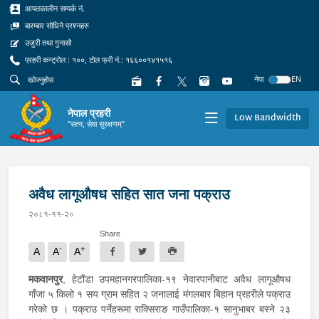
आपतकालीन सम्पर्क नं.
बारम्बार सोधिने प्रश्नहरु
उजुरी तथा गुनासो
प्रहरी कन्ट्रोल : १००, टोल फ्री नं.: १६६००१४१५१६
नेपा
EN
नेपाल प्रहरी
Low Bandwidth
"सत्य, सेवा सुरक्षणम्"
अवैध लागूऔषध सहित सात जना पक्राउ
२०८१-११-२०
Share
-
+
A
A
A
मकवानपुर
, हेटौंडा उपमहानगरपालिका-१९ नेवारपानीबाट अवैध लागूऔषध
गाँजा ५ किलो १ सय ग्राम सहित २ जनालाई मंगलबार बिहान प्रहरीले पक्राउ
गरेको छ । पक्राउ पर्नेहरूमा राक्सिराङ गाउँपालिका-१ सानुभाबर बस्ने २३