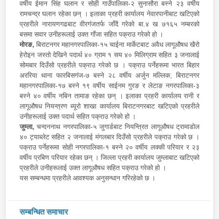
वर्षीय ईमान सिंह घलान र सोही गाउँपालिका-२ सुनासौरा बस्ने २३ वर्षीय
रामचन्द्र घलान रहेका छन् । इलाका प्रहरी कार्यालय नेवारपानीबाट खटिएको
प्रहरीले नारायणगढबाट वीरगंजतर्फ जाँदै गरेको बा.४ ख ७१६५ नम्बरको
बसमा सवार उनीहरूलाई उक्त गाँजा सहित पक्राउ गरेको हो ।
मोरङ,
बिराटनगर महानगरपालिका-१५ चाईना मार्केटबाट अवैध लागूऔषध खैरो
हेरोइन जस्तो देखिने पदार्थ ४० ग्राम १ सय ४० मिलिग्राम सहित ३ जनालाई
सोमबार दिउँसो प्रहरीले पक्राउ गरेको छ । पक्राउ पर्नेहरूमा भारत बिहार
अररिया थाना फारबिसगंज-७ बस्ने २८ वर्षीय अर्जुन मल्लिक, बिराटनगर
महानगरपालिका-१७ बस्ने १९ वर्षीय साईनम गुरङ र लेटाङ नगरपालिका-३
बस्ने ४० वर्षीय नबिन तामाङ रहेका छन् । इलाका प्रहरी कार्यालय रानी र
लागूऔषध नियन्त्रण ब्यूरो शाखा कार्यालय बिराटनगरबाट खटिएको प्रहरीले
उनीहरूलाई उक्त पदार्थ सहित पक्राउ गरेको हो ।
जुम्ला,
चन्दननाथ नगरपालिका-५ जुगार्डबाट नियन्त्रित लागूऔषध ट्रामाडोल
४० ट्याब्लेट सहित २ जनालाई मंगलबार दिउँसो प्रहरीले पक्राउ गरेको छ ।
पक्राउ पर्नेहरूमा सोही नगरपालिका-१ बस्ने २० वर्षीय लक्की परियार र २३
वर्षीय प्रबिण परियार रहेका छन् । जिल्ला प्रहरी कार्यालय जुम्लाबाट खटिएको
प्रहरीले उनीहरूलाई उक्त लागूऔषध सहित पक्राउ गरेको हो ।
यस सम्बन्धमा प्रहरीले आवश्यक अनुसन्धान गरिरहेको छ ।
सम्बन्धित समाचार