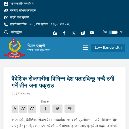
आपतकालीन सम्पर्क नं.
बारम्बार सोधिने प्रश्नहरु
उजुरी तथा गुनासो
प्रहरी कन्ट्रोल : १००, टोल फ्री नं.: १६६००१४१५१६
नेपा
EN
नेपाल प्रहरी
Low Bandwidth
"सत्य, सेवा सुरक्षणम्"
वैदेशिक रोजगारीमा विभिन्न देश पठाइदिन्छु भन्दै ठगी
गर्ने तीन जना पक्राउ
२०८१-११-२१
Share
-
+
A
A
A
काठमाडौं, वैदेशिक रोजगारीमा आकर्षक तलबको प्रलोभनमा पारी विभिन्न देश
पठाइदिन्छु भन्दै रकम ठगी गरेको अभियोगमा ३ जनालाई प्रहरीले पक्राउ गरेको