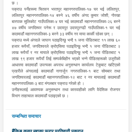
छ ।
पक्राउ पर्नेहरूमा चितवन भरतपुर महानगरपालिका-१७ घर भई ललितपुर,
ललितपुर महानगरपालिका-१४ बस्ने ४६ वर्षीय अंगद कुमार जोशी, गोरखा
बारपाक सुलिकोट गाउँपालिका-४ घर भई काठमाडौं महानगरपालिका-२६ बस्ने
४७ वर्षीय जगदिश्वर पनेरू र उदयपुर उदयपुरगढी गाउँपालिका-१ घर भई
काठमाडौं महानगरपालिका-३ बस्ने ३३ वर्षीय नर माया कार्की रहेका छन् ।
पक्राउ मध्ये अंगदले जापान पठाइदिन्छु भन्दै १ जना पीडितबाट ११ लाख ६०
हजार रूपैयाँ, जगदिश्वरले क्रोएसिया पठाइदिन्छु भन्दै १ जना पीडितबाट २
लाख रूपैयाँ र नर मायाले क्रोएसिया पठाइदिन्छु भन्दै १ जना पीडितबाट १
लाख ९९ हजार रूपैयाँ लिई सम्पर्कबिहीन भएको भन्ने पीडितहरूको उजुरीको
आधारमा काठमाडौं उपत्यका अपराध अनुसन्धान कार्यालय टेकुबाट खटिएको
प्रहरीले अंगदलाई काठमाडौं नागार्जुन नगरपालिका-१ बाट सोमबार तथा
जगदिश्वरलाई काठमाडौं महानगरपालिका-१२ बाट र नर मायालाई काठमाडौं
महानगरपालिका-३ बाट मंगलबार पक्राउ गरेको हो ।
उनीहरूलाई आवश्यक अनुसन्धान तथा कारवाहीको लागि वैदेशिक रोजगार
विभाग ताहाचाल काठमाडौं पठाइएको छ ।
सम्बन्धित समाचार
बैंकिङ कसुर मुद्दाका फरार प्रतिवादी पक्राउ