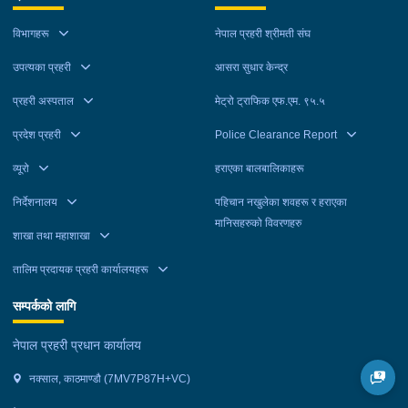
रूपैयाँ र तुलसीरामले युएई पठाइदिन्छु भन्दै १ जना पीडितबाट ६ लाख रूपैयाँ
विभागहरू
नेपाल प्रहरी श्रीमती संघ
लिई सम्पर्कविहीन भएको भन्ने उजुरीको आधारमा काठमाडौं उपत्यका अपराध
अनुसन्धान कार्यालय टेकुबाट खटिएको प्रहरीले मनोहरलाई ललितपुर
उपत्यका प्रहरी
आसरा सुधार केन्द्र
महानगरपालिका-३ बाट मंगलबार, अनिललाई काठमाडौं महानगरपालिका-११
प्रहरी अस्पताल
मेट्रो ट्राफिक एफ.एम. ९५.५
बाट, कमलालाई काठमाडौं महानगरपालिका-२६ बाट र तुलसीरामलाई काठमाडौं
महानगरपालिका-९ बाट बुधबार पक्राउ गरेको हो । उनीहरूलाई आवश्यक
प्रदेश प्रहरी
Police Clearance Report
अनुसन्धान तथा कारबाहीको लागि वैदेशिक रोजगार विभाग ताहाचल काठमाडौं
व्यूरो
हराएका बालबालिकाहरू
पठाइएको छ ।
निर्देशनालय
पहिचान नखुलेका शवहरू र हराएका
मानिसहरुको विवरणहरु
शाखा तथा महाशाखा
तालिम प्रदायक प्रहरी कार्यालयहरू
सम्पर्कको लागि
नेपाल प्रहरी प्रधान कार्यालय
नक्साल, काठमाण्डौ (7MV7P87H+VC)