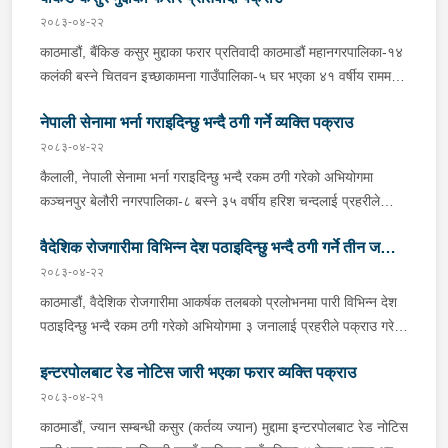
२०८३-०४-२२
काठमाडौं, बैंकिङ कसुर मुद्दाका फरार प्रतिवादी काठमाडौं महानगरपालिका-१४
कलंकी बस्ने चितवन इच्छाकामना गाउँपालिका-५ घर भएका ४१ वर्षीय राममणी
त्रिपाठीलाई बुधबार प्रहरीले पक्राउ गरेको छ । जिल्ला अदालत
नेपाली सेनामा भर्ना गराइदिन्छु भन्दै ठगी गर्ने व्यक्ति पक्राउ
काठमाडौंको २०८२ असार १० गतेको फैसला उक्त मुद्दामा ७३ हजार ३ सय
९० रूपैयाँ जरिवाना, ५ दिन कैद र क्षतिपूर्ति बापत २ हजार ९ सय ३६ रूपैयाँ
२०८३-०४-२२
पीडित राहत कोषमा जम्मा गराउने ठहर भई फरार रहेका उनलाई काठमाडौं
कैलाली, नेपाली सेनामा भर्ना गराइदिन्छु भन्दै रकम ठगी गरेको अभियोगमा
उपत्यका अपराध अनुसन्धान कार्यालय टेकुबाट खटिएको प्रहरीले काठमाडौं
कञ्चनपुर बेलौरी नगरपालिका-८ बस्ने ३५ वर्षीय हरिश चन्दलाई प्रहरीले
महानगरपालिका-१४ कलंकीबाट पक्राउ गरेको हो । उनलाई फैसला
पक्राउ गरेको छ । हरिशले नेपाली सेनामा भर्ती गराइदिन्छु भन्दै पीडितबाट २
कार्यान्वयनको लागि जिल्ला अदालत काठमाडौंमा पेश गरिएको छ ।
वैदेशिक रोजगारीमा विभिन्न देश पठाइदिन्छु भन्दै ठगी गर्ने तीन जना
लाख ४० हजार रूपैयाँ असुली गरी ठगी गरेको भन्ने उजुरीको आधारमा इलाका
प्रहरी कार्यालय चिसापानीबाट खटिएको प्रहरीले उनलाई पक्राउ गरेको हो ।
२०८३-०४-२२
पक्राउ
उनी उपर जिल्ला अदालत कैलालीबाट म्याद थप अनुमति लिई यस सम्बन्धमा
काठमाडौं, वैदेशिक रोजगारीमा आकर्षक तलबको प्रलोभनमा पारी विभिन्न देश
प्रहरीले आवश्यक अनुसन्धान गरिरहेको छ ।
पठाइदिन्छु भन्दै रकम ठगी गरेको अभियोगमा ३ जनालाई प्रहरीले पक्राउ गरेको
छ ।पक्राउ पर्नेहरूमा भक्तपुर सूर्यविनायक नगरपालिका-५ बस्ने सुर्खेत घर
इन्टरपोलबाट रेड नोटिस जारी भएका फरार व्यक्ति पक्राउ
भएका ४६ वर्षीय धना तिवारी, काठमाडौं कीर्तिपुर नगरपालिका-४ बस्ने बागलुङ
घर भएका ३३ वर्षीय राम बहादुर खड्का र काठमाडौं चन्द्रागिरी नगरपालिका-३
२०८३-०४-२१
बस्ने दार्चुला घर भएका ३० वर्षीय सुबोध जंग कुँवर रहेका छन् । पक्राउ मध्ये
काठमाडौं, ज्यान सम्बन्धी कसुर (कर्तव्य ज्यान) मुद्दामा इन्टरपोलबाट रेड नोटिस
धनाले न्यूजिल्याण्ड पठाइदिन्छु भन्दै ५ जना पीडितहरूबाट १६ लाख रूपैयाँ,