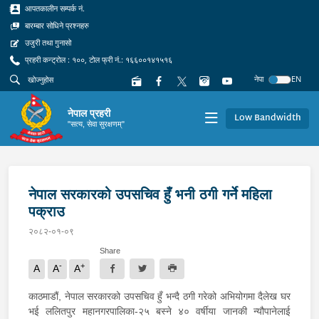
आपतकालीन सम्पर्क नं.
बारम्बार सोधिने प्रश्नहरु
उजुरी तथा गुनासो
प्रहरी कन्ट्रोल : १००, टोल फ्री नं.: १६६००१४१५१६
नेपा
EN
नेपाल प्रहरी
Low Bandwidth
"सत्य, सेवा सुरक्षणम्"
नेपाल सरकारको उपसचिव हुँ भनी ठगी गर्ने महिला
पक्राउ
२०८२-०१-०९
Share
-
+
A
A
A
काठमाडौं, नेपाल सरकारको उपसचिव हुँ भन्दै ठगी गरेको अभियोगमा दैलेख घर
भई ललितपुर महानगरपालिका-२५ बस्ने ४० वर्षीया जानकी न्यौपानेलाई