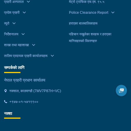
प्रहरी अस्पताल
मेट्रो ट्राफिक एफ.एम. ९५.५
बाट, कमलालाई काठमाडौं महानगरपालिका-२६ बाट र तुलसीरामलाई काठमाडौं
महानगरपालिका-९ बाट बुधबार पक्राउ गरेको हो । उनीहरूलाई आवश्यक
प्रदेश प्रहरी
Police Clearance Report
अनुसन्धान तथा कारबाहीको लागि वैदेशिक रोजगार विभाग ताहाचल काठमाडौं
व्यूरो
हराएका बालबालिकाहरू
पठाइएको छ ।
निर्देशनालय
पहिचान नखुलेका शवहरू र हराएका
मानिसहरुको विवरणहरु
शाखा तथा महाशाखा
तालिम प्रदायक प्रहरी कार्यालयहरू
सम्पर्कको लागि
नेपाल प्रहरी प्रधान कार्यालय
नक्साल, काठमाण्डौ (7MV7P87H+VC)
+९७७-०१-५७१९९००
नक्शा