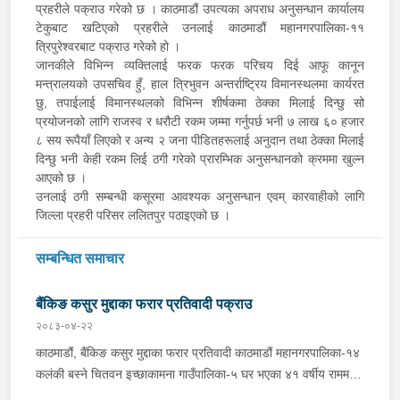
प्रहरीले पक्राउ गरेको छ । काठमाडौं उपत्यका अपराध अनुसन्धान कार्यालय
टेकुबाट खटिएको प्रहरीले उनलाई काठमाडौं महानगरपालिका-११
त्रिपुरेश्वरबाट पक्राउ गरेको हो ।
जानकीले विभिन्न व्यक्तिलाई फरक फरक परिचय दिई आफू कानून
मन्त्रालयको उपसचिव हुँ, हाल त्रिभुवन अन्तर्राष्ट्रिय विमानस्थलमा कार्यरत
छु, तपाईलाई विमानस्थलको विभिन्न शीर्षकमा ठेक्का मिलाई दिन्छु सो
प्रयोजनको लागि राजस्व र धरौटी रकम जम्मा गर्नुपर्छ भनी ७ लाख ६० हजार
८ सय रूपैयाँ लिएको र अन्य २ जना पीडितहरूलाई अनुदान तथा ठेक्का मिलाई
दिन्छु भनी केही रकम लिई ठगी गरेको प्रारम्भिक अनुसन्धानको क्रममा खुल्न
आएको छ ।
उनलाई ठगी सम्बन्धी कसूरमा आवश्यक अनुसन्धान एवम् कारवाहीको लागि
जिल्ला प्रहरी परिसर ललितपुर पठाइएको छ ।
सम्बन्धित समाचार
बैंकिङ कसुर मुद्दाका फरार प्रतिवादी पक्राउ
२०८३-०४-२२
काठमाडौं, बैंकिङ कसुर मुद्दाका फरार प्रतिवादी काठमाडौं महानगरपालिका-१४
कलंकी बस्ने चितवन इच्छाकामना गाउँपालिका-५ घर भएका ४१ वर्षीय राममणी
त्रिपाठीलाई बुधबार प्रहरीले पक्राउ गरेको छ । जिल्ला अदालत