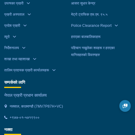
अनुसन्धान कार्यालय टेकुबाट खटिएको प्रहरीले मनोहरलाई ललितपुर
उपत्यका प्रहरी
आसरा सुधार केन्द्र
महानगरपालिका-३ बाट मंगलबार, अनिललाई काठमाडौं महानगरपालिका-११
प्रहरी अस्पताल
मेट्रो ट्राफिक एफ.एम. ९५.५
बाट, कमलालाई काठमाडौं महानगरपालिका-२६ बाट र तुलसीरामलाई काठमाडौं
महानगरपालिका-९ बाट बुधबार पक्राउ गरेको हो । उनीहरूलाई आवश्यक
प्रदेश प्रहरी
Police Clearance Report
अनुसन्धान तथा कारबाहीको लागि वैदेशिक रोजगार विभाग ताहाचल काठमाडौं
व्यूरो
हराएका बालबालिकाहरू
पठाइएको छ ।
निर्देशनालय
पहिचान नखुलेका शवहरू र हराएका
मानिसहरुको विवरणहरु
शाखा तथा महाशाखा
तालिम प्रदायक प्रहरी कार्यालयहरू
सम्पर्कको लागि
नेपाल प्रहरी प्रधान कार्यालय
नक्साल, काठमाण्डौ (7MV7P87H+VC)
+९७७-०१-५७१९९००
नक्शा