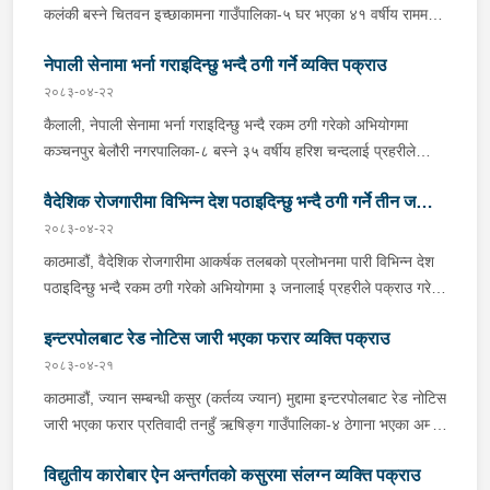
कलंकी बस्ने चितवन इच्छाकामना गाउँपालिका-५ घर भएका ४१ वर्षीय राममणी
त्रिपाठीलाई बुधबार प्रहरीले पक्राउ गरेको छ । जिल्ला अदालत
नेपाली सेनामा भर्ना गराइदिन्छु भन्दै ठगी गर्ने व्यक्ति पक्राउ
काठमाडौंको २०८२ असार १० गतेको फैसला उक्त मुद्दामा ७३ हजार ३ सय
९० रूपैयाँ जरिवाना, ५ दिन कैद र क्षतिपूर्ति बापत २ हजार ९ सय ३६ रूपैयाँ
२०८३-०४-२२
पीडित राहत कोषमा जम्मा गराउने ठहर भई फरार रहेका उनलाई काठमाडौं
कैलाली, नेपाली सेनामा भर्ना गराइदिन्छु भन्दै रकम ठगी गरेको अभियोगमा
उपत्यका अपराध अनुसन्धान कार्यालय टेकुबाट खटिएको प्रहरीले काठमाडौं
कञ्चनपुर बेलौरी नगरपालिका-८ बस्ने ३५ वर्षीय हरिश चन्दलाई प्रहरीले
महानगरपालिका-१४ कलंकीबाट पक्राउ गरेको हो । उनलाई फैसला
पक्राउ गरेको छ । हरिशले नेपाली सेनामा भर्ती गराइदिन्छु भन्दै पीडितबाट २
कार्यान्वयनको लागि जिल्ला अदालत काठमाडौंमा पेश गरिएको छ ।
वैदेशिक रोजगारीमा विभिन्न देश पठाइदिन्छु भन्दै ठगी गर्ने तीन जना
लाख ४० हजार रूपैयाँ असुली गरी ठगी गरेको भन्ने उजुरीको आधारमा इलाका
प्रहरी कार्यालय चिसापानीबाट खटिएको प्रहरीले उनलाई पक्राउ गरेको हो ।
२०८३-०४-२२
पक्राउ
उनी उपर जिल्ला अदालत कैलालीबाट म्याद थप अनुमति लिई यस सम्बन्धमा
काठमाडौं, वैदेशिक रोजगारीमा आकर्षक तलबको प्रलोभनमा पारी विभिन्न देश
प्रहरीले आवश्यक अनुसन्धान गरिरहेको छ ।
पठाइदिन्छु भन्दै रकम ठगी गरेको अभियोगमा ३ जनालाई प्रहरीले पक्राउ गरेको
छ ।पक्राउ पर्नेहरूमा भक्तपुर सूर्यविनायक नगरपालिका-५ बस्ने सुर्खेत घर
इन्टरपोलबाट रेड नोटिस जारी भएका फरार व्यक्ति पक्राउ
भएका ४६ वर्षीय धना तिवारी, काठमाडौं कीर्तिपुर नगरपालिका-४ बस्ने बागलुङ
घर भएका ३३ वर्षीय राम बहादुर खड्का र काठमाडौं चन्द्रागिरी नगरपालिका-३
२०८३-०४-२१
बस्ने दार्चुला घर भएका ३० वर्षीय सुबोध जंग कुँवर रहेका छन् । पक्राउ मध्ये
काठमाडौं, ज्यान सम्बन्धी कसुर (कर्तव्य ज्यान) मुद्दामा इन्टरपोलबाट रेड नोटिस
धनाले न्यूजिल्याण्ड पठाइदिन्छु भन्दै ५ जना पीडितहरूबाट १६ लाख रूपैयाँ,
जारी भएका फरार प्रतिवादी तनहुँ ऋषिङ्ग गाउँपालिका-४ ठेगाना भएका अम्मर
राम बहादुरले जर्मनी पठाइदिन्छु भन्दै १ जना पीडितबाट २५ लाख रूपैयाँ र
सिं नेपाली बुधबार राति पक्राउ परेका छन् । साउदी अरबबाट नेपाल आगमन
सुबोधले युएई पठाइदिन्छु भन्दै १ जना पीडितबाट ६ लाख रूपैयाँ लिई
विद्युतीय कारोबार ऐन अन्तर्गतको कसुरमा संलग्न व्यक्ति पक्राउ
हुने क्रममा उनलाई त्रिभुवन अन्तर्राष्ट्रिय विमानस्थलबाट पक्राउ गरिएको हो