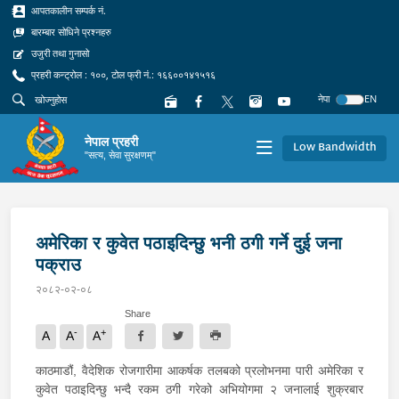
आपतकालीन सम्पर्क नं.
बारम्बार सोधिने प्रश्नहरु
उजुरी तथा गुनासो
प्रहरी कन्ट्रोल : १००, टोल फ्री नं.: १६६००१४१५१६
नेपा
EN
नेपाल प्रहरी
Low Bandwidth
"सत्य, सेवा सुरक्षणम्"
अमेरिका र कुवेत पठाइदिन्छु भनी ठगी गर्ने दुई जना
पक्राउ
२०८२-०२-०८
Share
-
+
A
A
A
काठमाडौं, वैदेशिक रोजगारीमा आकर्षक तलबको प्रलोभनमा पारी अमेरिका र
कुवेत पठाइदिन्छु भन्दै रकम ठगी गरेको अभियोगमा २ जनालाई शुक्रबार