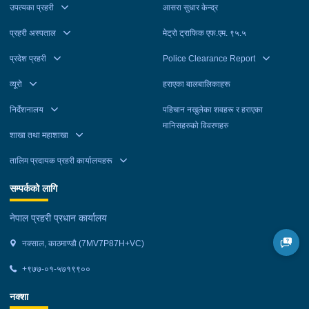
उपत्यका प्रहरी
आसरा सुधार केन्द्र
प्रहरी अस्पताल
मेट्रो ट्राफिक एफ.एम. ९५.५
प्रदेश प्रहरी
Police Clearance Report
व्यूरो
हराएका बालबालिकाहरू
निर्देशनालय
पहिचान नखुलेका शवहरू र हराएका
मानिसहरुको विवरणहरु
शाखा तथा महाशाखा
तालिम प्रदायक प्रहरी कार्यालयहरू
सम्पर्कको लागि
नेपाल प्रहरी प्रधान कार्यालय
नक्साल, काठमाण्डौ (7MV7P87H+VC)
+९७७-०१-५७१९९००
नक्शा