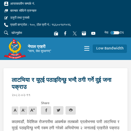
आपतकालीन सम्पर्क नं.
बारम्बार सोधिने प्रश्नहरु
उजुरी तथा गुनासो
प्रहरी कन्ट्रोल : १००, टोल फ्री नं.: १६६००१४१५१६
नेपा
EN
नेपाल प्रहरी
Low Bandwidth
"सत्य, सेवा सुरक्षणम्"
लाटभिया र युएई पठाइदिन्छु भन्दै ठगी गर्ने दुई जना
पक्राउ
२०८२-०२-११
Share
-
+
A
A
A
काठमाडौं, वैदेशिक रोजगारीमा आकर्षक तलबको प्रलोभनमा पारी लाटभिया र
युएई पठाइदिन्छु भन्दै रकम ठगी गरेको अभियोगमा २ जनालाई प्रहरीले पक्राउ