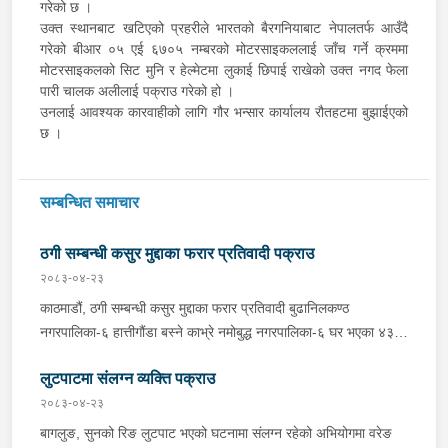
गरेको छ ।
उक्त स्थानबाट खटिएको प्रहरीले भारतको बैरगनियाबाट नेपालतर्फ आउँदै
गरेको बीआर ०५ एई ६७०५ नम्बरको मोटरसाइकललाई जाँच गर्ने क्रममा
मोटरसाइकलको सिट मुनि र हेल्मेटमा लुकाई छिपाई राखेको उक्त नगद फेला
पारी चालक अलीलाई पक्राउ गरेको हो ।
उनलाई आवश्यक कारवाहीको लागि गौर भन्सार कार्यालय रौतहटमा बुझाईएको
छ ।
सम्बन्धित समाचार
ठगी सम्बन्धी कसुर मुद्दाका फरार प्रतिवादी पक्राउ
२०८३-०४-२३
काठमाडौं, ठगी सम्बन्धी कसुर मुद्दाका फरार प्रतिवादी बुढानिलकण्ठ
नगरपालिका-६ हात्तीगौंडा बस्ने काभ्रे नमोबुद्ध नगरपालिका-६ घर भएका ४३
वर्षीय सूर्यमान तामाङलाई बिहीबार प्रहरीले पक्राउ गरेको छ । उक्त मुद्दामा
लुटपाटमा संलग्न व्यक्ति पक्राउ
फरार रहेका उनलाई काठमाडौं उपत्यका अपराध अनुसन्धान कार्यालय टेकुबाट
खटिएको प्रहरीले काठमाडौं महानगरपालिका-४ धुम्बाराहीबाट पक्राउ गरेको हो
२०८३-०४-२३
। उनलाई फैसला कार्यान्वयनको लागि जिल्ला अदालत काठमाडौंमा पेश गरिएको
बागलुङ, सुनको रिङ लुटपाट भएको घटनामा संलग्न रहेको अभियोगमा वरेङ