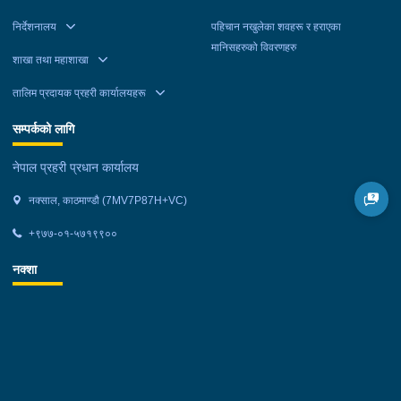
निर्देशनालय
पहिचान नखुलेका शवहरू र हराएका
मानिसहरुको विवरणहरु
शाखा तथा महाशाखा
तालिम प्रदायक प्रहरी कार्यालयहरू
सम्पर्कको लागि
नेपाल प्रहरी प्रधान कार्यालय
नक्साल, काठमाण्डौ (7MV7P87H+VC)
+९७७-०१-५७१९९००
नक्शा