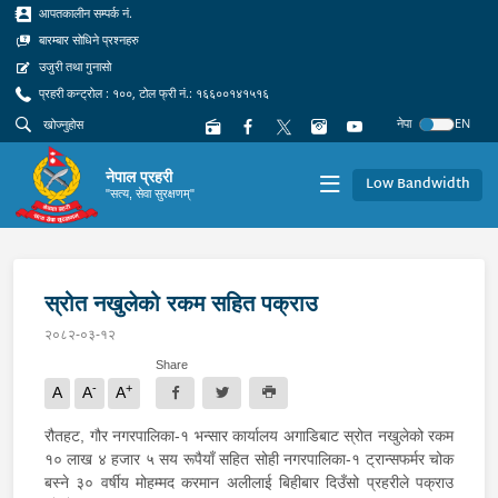
आपतकालीन सम्पर्क नं.
बारम्बार सोधिने प्रश्नहरु
उजुरी तथा गुनासो
प्रहरी कन्ट्रोल : १००, टोल फ्री नं.: १६६००१४१५१६
नेपा
EN
नेपाल प्रहरी
Low Bandwidth
"सत्य, सेवा सुरक्षणम्"
स्रोत नखुलेको रकम सहित पक्राउ
२०८२-०३-१२
Share
-
+
A
A
A
रौतहट, गौर नगरपालिका-१ भन्सार कार्यालय अगाडिबाट स्रोत नखुलेको रकम
१० लाख ४ हजार ५ सय रूपैयाँ सहित सोही नगरपालिका-१ ट्रान्सफर्मर चोक
बस्ने ३० वर्षीय मोहम्मद करमान अलीलाई बिहीबार दिउँसो प्रहरीले पक्राउ