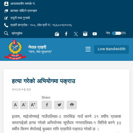
आपतकालीन सम्पर्क नं.
बारम्बार सोधिने प्रश्नहरु
उजुरी तथा गुनासो
प्रहरी कन्ट्रोल : १००, टोल फ्री नं.: १६६००१४१५१६
नेपा
EN
नेपाल प्रहरी
Low Bandwidth
"सत्य, सेवा सुरक्षणम्"
हत्या गरेको अभियोगमा पक्राउ
२०८२-०३-३२
Share
-
+
A
A
A
इलाम, माईजोगमाई गाउँपालिका-२ तारसिंङ गाउँ बस्ने २१ वर्षीय प्रकाश
चापागाईको हत्या गरेको अभियोगमा सूर्योदय नगरपालिका-१ सिरिसे बस्ने ३३
वर्षीय किरण शेर्पालाई बुधबार राति प्रहरीले पक्राउ गरेको छ ।