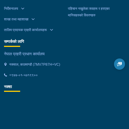
निर्देशनालय
पहिचान नखुलेका शवहरू र हराएका
मानिसहरुको विवरणहरु
शाखा तथा महाशाखा
तालिम प्रदायक प्रहरी कार्यालयहरू
सम्पर्कको लागि
नेपाल प्रहरी प्रधान कार्यालय
नक्साल, काठमाण्डौ (7MV7P87H+VC)
+९७७-०१-५७१९९००
नक्शा