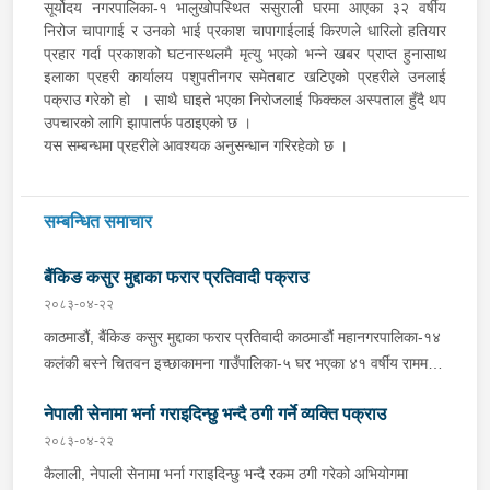
सूर्योदय नगरपालिका-१ भालुखोपस्थित ससुराली घरमा आएका ३२ वर्षीय
निरोज चापागाई र उनको भाई प्रकाश चापागाईलाई किरणले धारिलो हतियार
प्रहार गर्दा प्रकाशको घटनास्थलमै मृत्यु भएको भन्ने खबर प्राप्त हुनासाथ
इलाका प्रहरी कार्यालय पशुपतीनगर समेतबाट खटिएको प्रहरीले उनलाई
पक्राउ गरेको हो । साथै घाइते भएका निरोजलाई फिक्कल अस्पताल हुँदै थप
उपचारको लागि झापातर्फ पठाइएको छ ।
यस सम्बन्धमा प्रहरीले आवश्यक अनुसन्धान गरिरहेको छ ।
सम्बन्धित समाचार
बैंकिङ कसुर मुद्दाका फरार प्रतिवादी पक्राउ
२०८३-०४-२२
काठमाडौं, बैंकिङ कसुर मुद्दाका फरार प्रतिवादी काठमाडौं महानगरपालिका-१४
कलंकी बस्ने चितवन इच्छाकामना गाउँपालिका-५ घर भएका ४१ वर्षीय राममणी
त्रिपाठीलाई बुधबार प्रहरीले पक्राउ गरेको छ । जिल्ला अदालत
नेपाली सेनामा भर्ना गराइदिन्छु भन्दै ठगी गर्ने व्यक्ति पक्राउ
काठमाडौंको २०८२ असार १० गतेको फैसला उक्त मुद्दामा ७३ हजार ३ सय
९० रूपैयाँ जरिवाना, ५ दिन कैद र क्षतिपूर्ति बापत २ हजार ९ सय ३६ रूपैयाँ
२०८३-०४-२२
पीडित राहत कोषमा जम्मा गराउने ठहर भई फरार रहेका उनलाई काठमाडौं
कैलाली, नेपाली सेनामा भर्ना गराइदिन्छु भन्दै रकम ठगी गरेको अभियोगमा