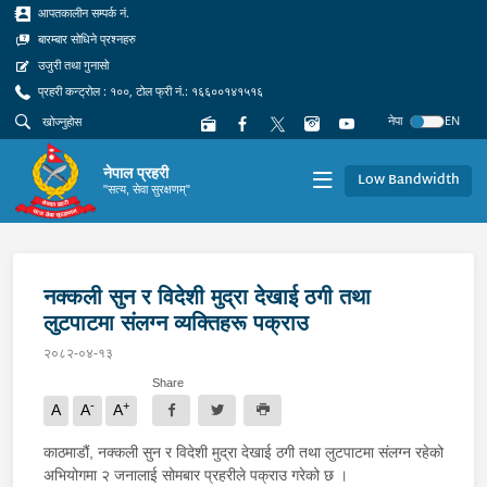
आपतकालीन सम्पर्क नं.
बारम्बार सोधिने प्रश्नहरु
उजुरी तथा गुनासो
प्रहरी कन्ट्रोल : १००, टोल फ्री नं.: १६६००१४१५१६
नेपा
EN
नेपाल प्रहरी
Low Bandwidth
"सत्य, सेवा सुरक्षणम्"
नक्कली सुन र विदेशी मुद्रा देखाई ठगी तथा
लुटपाटमा संलग्न व्यक्तिहरू पक्राउ
२०८२-०४-१३
Share
-
+
A
A
A
काठमाडौं, नक्कली सुन र विदेशी मुद्रा देखाई ठगी तथा लुटपाटमा संलग्न रहेको
अभियोगमा २ जनालाई सोमबार प्रहरीले पक्राउ गरेको छ ।