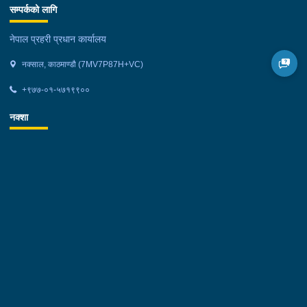
सम्पर्कको लागि
नेपाल प्रहरी प्रधान कार्यालय
नक्साल, काठमाण्डौ (7MV7P87H+VC)
+९७७-०१-५७१९९००
नक्शा