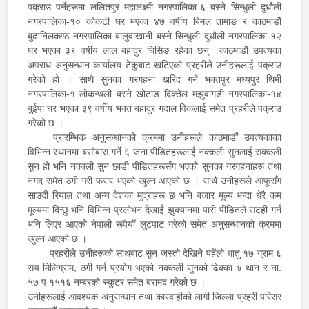
पक्राउ पर्नेहरूमा ललितपुर महालक्ष्मी नगरपालिका-६ बस्ने सिन्धुली दुधौली
नगरपालिका-१० कोकटी घर भएका ४७ वर्षीय बिमल तामाङ र काठमाडौं
बुढानिलकण्ठ नगरपालिका बालुवाखानी बस्ने सिन्धुली दुधौली नगरपालिका-१२
घर भएका ३९ वर्षीय लाल बहादुर घिसिङ रहेका छन् ।काठमाडौं उपत्यका
अपराध अनुसन्धान कार्यालय टेकुबाट खटिएको प्रहरीले उनीहरूलाई पक्राउ
गरेको हो । साथै सुनका गरगहना खरिद गर्ने भक्तपुर मध्यपुर थिमी
नगरपालिका-१ लोकन्थली बस्ने खोटाङ दिक्तेल मझुवागडी नगरपालिका-१४
बुईपा घर भएका ३९ वर्षीय भक्त बहादुर गदाल विकलाई समेत प्रहरीले पक्राउ
गरेको छ ।
प्रारम्भिक अनुसन्धानको क्रममा उनीहरूले काठमाडौं उपत्यकाका
विभिन्न स्थानमा बसोबास गर्ने ६ जना पीडितहरूलाई नक्कली सुनलाई सक्कली
सुन हो भनि नक्क्ली सुन छाडी पीडितहरूसँग भएको सुनका गरगहनाहरू तथा
नगद समेत ठगी गरी फरार भएको खुल्न आएको छ । साथै उनीहरूले आफूसँग
साउदी रियाल तथा अन्य देशका मुद्राहरू छ भनि बजार मूल्य भन्दा धेरै कम
मूल्यमा दिन्छु भनि विभिन्न प्रलोभन देखाई झुक्यानमा पारी पीडितले सटही गर्न
भनि लिएर आएको नेपाली रूपैयाँ लुटपाट गरेको समेत अनुसन्धानको क्रममा
खुल्न आएको छ ।
प्रहरीले उनीहरूको साथबाट सुन जस्तो देखिने पहेंलो धातु १७ ग्राम ६
सय मिलिग्राम, ठगी गर्न प्रयोग भएको नक्कली सुनको ढिक्का ४ थान र ना.
५७ प १५१६ नम्बरको स्कुटर समेत बरामद गरेको छ ।
उनीहरूलाई आवश्यक अनुसन्धान तथा कारवाहीको लागी जिल्ला प्रहरी परिसर