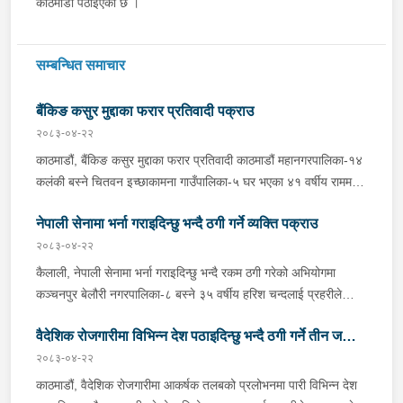
काठमाडौं पठाइएको छ ।
सम्बन्धित समाचार
बैंकिङ कसुर मुद्दाका फरार प्रतिवादी पक्राउ
२०८३-०४-२२
काठमाडौं, बैंकिङ कसुर मुद्दाका फरार प्रतिवादी काठमाडौं महानगरपालिका-१४
कलंकी बस्ने चितवन इच्छाकामना गाउँपालिका-५ घर भएका ४१ वर्षीय राममणी
त्रिपाठीलाई बुधबार प्रहरीले पक्राउ गरेको छ । जिल्ला अदालत
नेपाली सेनामा भर्ना गराइदिन्छु भन्दै ठगी गर्ने व्यक्ति पक्राउ
काठमाडौंको २०८२ असार १० गतेको फैसला उक्त मुद्दामा ७३ हजार ३ सय
९० रूपैयाँ जरिवाना, ५ दिन कैद र क्षतिपूर्ति बापत २ हजार ९ सय ३६ रूपैयाँ
२०८३-०४-२२
पीडित राहत कोषमा जम्मा गराउने ठहर भई फरार रहेका उनलाई काठमाडौं
कैलाली, नेपाली सेनामा भर्ना गराइदिन्छु भन्दै रकम ठगी गरेको अभियोगमा
उपत्यका अपराध अनुसन्धान कार्यालय टेकुबाट खटिएको प्रहरीले काठमाडौं
कञ्चनपुर बेलौरी नगरपालिका-८ बस्ने ३५ वर्षीय हरिश चन्दलाई प्रहरीले
महानगरपालिका-१४ कलंकीबाट पक्राउ गरेको हो । उनलाई फैसला
पक्राउ गरेको छ । हरिशले नेपाली सेनामा भर्ती गराइदिन्छु भन्दै पीडितबाट २
कार्यान्वयनको लागि जिल्ला अदालत काठमाडौंमा पेश गरिएको छ ।
वैदेशिक रोजगारीमा विभिन्न देश पठाइदिन्छु भन्दै ठगी गर्ने तीन जना
लाख ४० हजार रूपैयाँ असुली गरी ठगी गरेको भन्ने उजुरीको आधारमा इलाका
प्रहरी कार्यालय चिसापानीबाट खटिएको प्रहरीले उनलाई पक्राउ गरेको हो ।
२०८३-०४-२२
पक्राउ
उनी उपर जिल्ला अदालत कैलालीबाट म्याद थप अनुमति लिई यस सम्बन्धमा
काठमाडौं, वैदेशिक रोजगारीमा आकर्षक तलबको प्रलोभनमा पारी विभिन्न देश
प्रहरीले आवश्यक अनुसन्धान गरिरहेको छ ।