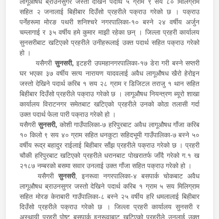
लागूऔषध ब्राउनसुगर जस्तो देखिने पदार्थ ५ ग्राम ९ सय ८० मिलिग्राम
सहित २ जनालाई बिहीबार दिउँसो प्रहरीले पक्राउ गरेको छ । पक्राउ
पर्नेहरूमा मोरङ पथरी शनिश्चरे नगरपालिका-१० बस्ने २४ वर्षीय अर्जुन
चम्लागाई र ३५ वर्षीय हमे कुमार माझी रहेका छन् । जिल्ला प्रहरी कार्यालय
सुनसरीबाट खटिएको प्रहरीले उनीहरूलाई उक्त पदार्थ सहित पक्राउ गरेको
हो ।
यसैगरी
सुनसरी,
इटहरी उपमहानगरपालिका-१७ डेरा गरी बस्ने सप्तरी
घर भएका ३७ वर्षीय सत्य नारायण यादवलाई अवैध लागूऔषध खैरो हेरोइन
जस्तो देखिने पदार्थ करिब १ सय २८ ग्राम र डिजिटल तराजु १ थान सहित
बिहीबार दिउँसो प्रहरीले पक्राउ गरेको छ । लागूऔषध नियन्त्रण ब्यूरो शाखा
कार्यालय विराटनगर समेतबाट खटिएको प्रहरीले उनको कोठा तलासी गर्दा
उक्त पदार्थ फेला पारी पक्राउ गरेको हो ।
यसैगरी
सुनसरी,
कोशी गाउँपालिका-७ हरिपुरबाट अवैध लागूऔषध गाँजा करिब
१० किलो ९ सय ४० ग्राम सहित धनकुटा सहिदभूमी गाउँपालिका-७ बस्ने ५०
वर्षीय रूद्र बहादुर राईलाई बिहीबार साँझ प्रहरीले पक्राउ गरेको छ । प्रहरी
चौकी हरिपुरबाट खटिएको प्रहरीले धरानबाट पोखरातर्फ जाँदै गरेको ग.१ ख
२१८७ नम्बरको बसमा सवार उनलाई उक्त गाँजा सहित पक्राउ गरेको हो ।
यसैगरी
सुनसरी
, इनरूवा नगरपालिका-४ बसपार्क चोकबाट अवैध
लागूऔषध ब्राउनसुगर जस्तो देखिने पदार्थ करिब १ ग्राम ५ सय मिलिग्राम
सहित मोरङ केराबारी गाउँपालिका-८ बस्ने २५ वर्षीय हरि धमलालाई बिहीबार
दिउँसो प्रहरीले पक्राउ गरेको छ । जिल्ला प्रहरी कार्यालय सुनसरी र
अस्थायी प्रहरी पोष्ट बसपार्क इनरूवाबाट खटिएको प्रहरीले उनलाई उक्त