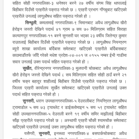
सहित सोही नगरपालिका-३ धनेश्वर बस्ने २७ वर्षीय संगम सिंह थापालाई
बिहीबार दिउँसो प्रहरीले पक्राउ गरेको छ । प्रहरी प्रभाग गोँगबुबाट खटिएको
प्रहरीले उनलाई लागूऔषध सहित पक्राउ गरेको हो ।
सिन्धुली
, कमलामाई नगरपालिका-९ भिमानबाट अवैध लागूऔषध खैरो
हेरोइन जस्तो देखिने पदार्थ ४१ ग्राम ७ सय ७० मिलिग्राम सहित सिराहा
कल्याणपुर नगरपालिका-११ बस्ने सुनसरी घर भएका २३ वर्षीय जितेन्द्र कुमार
राउतलाई बिहीबार दिउँसो प्रहरीले पक्राउ गरेको छ । लागूऔषध नियन्त्रण
ब्यूरो शाखा कार्यालय बर्दिबास समेतबाट खटिएको प्रहरीले बर्दिबासबाट
काठमाडौंतर्फ जाँदै गरेको मधेश प्रदेश-०४-००१ ज ०१५५ नम्बर ईभी गाडीमा
सवार उनलाई उक्त पदार्थ सहित पक्राउ गरेको हो ।
सुर्खेत,
वीरेन्द्रनगर नगरपालिका-३ मुलपानी चोकबाट अवैध लागूऔषध
खैरो हेरोइन जस्तो देखिने पदार्थ ८ सय मिलिग्राम सहित सोही ठाउँ बस्ने २१
वर्षीय चक्र बहादुर शाहीलाई बिहीबार दिउँसो प्रहरीले पक्राउ गरेको छ ।
जिल्ला प्रहरी कार्यालय सुर्खेत समेतबाट खटिएको प्रहरीले उनलाई उक्त
पदार्थ सहित पक्राउ गरेको हो ।
सुनसरी,
धरान उपमहानगरपालिका-५ देउरालीबाट नियन्त्रित लागूऔषध
ट्रामाडोल ५ सय ७३ ट्याब्लेट र डाईक्लोमाइन ५ सय ५९ ट्याब्लेट सहित
सोही उपमहानगपालिका-५ देउराली बस्ने १९ वर्षीय समिर माझीलाई बिहीबार
साँझ प्रहरीले पक्राउ गरेको छ । अस्थायी प्रहरी चौकी श्यामचौक समेतबाट
खटिएको प्रहरीले उनलाई उक्त लागूऔषध सहित पक्राउ गरेको हो ।
यसैगरी,
सुनसरी,
इनरूवा नगरपालिका-४ बसपार्कचोकबाट अवैध