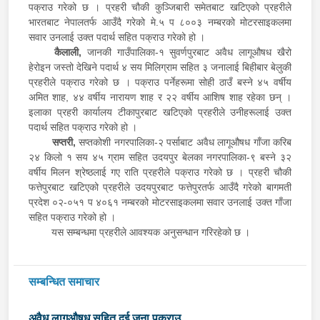
पक्राउ गरेको छ । प्रहरी चौकी कुञ्जिबारी समेतबाट खटिएको प्रहरीले
भारतबाट नेपालतर्फ आउँदै गरेको मे.५ प ८००३ नम्बरको मोटरसाइकलमा
सवार उनलाई उक्त पदार्थ सहित पक्राउ गरेको हो ।
कैलाली,
जानकी गाउँपालिका-१ सुवर्णपुरबाट अवैध लागूऔषध खैरो
हेरोइन जस्तो देखिने पदार्थ ४ सय मिलिग्राम सहित ३ जनालाई बिहीबार बेलुकी
प्रहरीले पक्राउ गरेको छ । पक्राउ पर्नेहरूमा सोही ठाउँ बस्ने ४५ वर्षीय
अमित शाह, ४४ वर्षीय नारायण शाह र २२ वर्षीय आशिष शाह रहेका छन् ।
इलाका प्रहरी कार्यालय टीकापुरबाट खटिएको प्रहरीले उनीहरूलाई उक्त
पदार्थ सहित पक्राउ गरेको हो ।
सप्तरी,
सप्तकोशी नगरपालिका-२ पर्साबाट अवैध लागूऔषध गाँजा करिब
२४ किलो १ सय ४५ ग्राम सहित उदयपुर बेलका नगरपालिका-९ बस्ने ३२
वर्षीय मिलन श्रेष्ठलाई गए राति प्रहरीले पक्राउ गरेको छ । प्रहरी चौकी
फत्तेपुरबाट खटिएको प्रहरीले उदयपुरबाट फत्तेपुरतर्फ आउँदै गरेको बागमती
प्रदेश ०२-०५१ प ४०६१ नम्बरको मोटरसाइकलमा सवार उनलाई उक्त गाँजा
सहित पक्राउ गरेको हो ।
यस सम्बन्धमा प्रहरीले आवश्यक अनुसन्धान गरिरहेको छ ।
सम्बन्धित समाचार
अवैध लागूऔषध सहित दुई जना पक्राउ