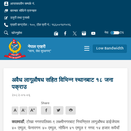
आपतकालीन सम्पर्क नं.
बारम्बार सोधिने प्रश्नहरु
उजुरी तथा गुनासो
प्रहरी कन्ट्रोल : १००, टोल फ्री नं.: १६६००१४१५१६
नेपा
EN
नेपाल प्रहरी
Low Bandwidth
"सत्य, सेवा सुरक्षणम्"
अवैध लागूऔषध सहित विभिन्न स्थानबाट १८ जना
पक्राउ
२०८२-०५-०६
Share
-
+
A
A
A
काठमाडौं
, टोखा नगरपालिका-९ लक्ष्मीनगरबाट नियन्त्रित लागूऔषध डाईजेपाम
४० एम्पुल, फेनारगन ४० एम्पुल, नोर्फिन ४१ एम्पुल र नगद १४ हजार रूपैयाँ