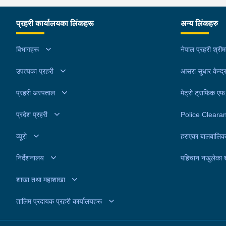
आधारमा काठमाडौं उपत्यका अपराध अनुसन्धान कार्यालय
टेकुबाट खटिएको प्रहरीले उनलाई काठमाडौं
प्रहरी कार्यालयका लिंकहरू
अन्य लिंकहरु
महानगरपालिका-३१ बाट पक्राउ गरेको हो । उनलाई आवश
अनुसन्धान तथा कारबाहीको लागि वैदेशीक रोजगार विभाग
विभागहरू
नेपाल प्रहरी श्री
ताहाचल काठमाडौं पठाइएको छ ।
उपत्यका प्रहरी
आसरा सुधार केन्द्
प्रहरी अस्पताल
मेट्रो ट्राफिक ए
प्रदेश प्रहरी
Police Cleara
व्यूरो
हराएका बालबालिक
निर्देशनालय
पहिचान नखुलेका 
शाखा तथा महाशाखा
तालिम प्रदायक प्रहरी कार्यालयहरू