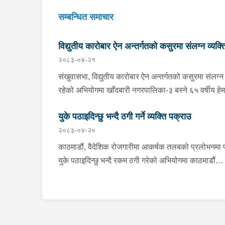
सम्बन्धित समाचार
विद्युतीय कारोबार ऐन अन्तर्गतको कसुरमा संलग्न व्यक्त
२०८३-०४-२१
पक्राउ
संखुवासभा, विद्युतीय कारोबार ऐन अन्तर्गतको कसुरमा संलग्न
रहेको अभियोगमा खाँदबारी नगरपालिका-३ बस्ने ६५ वर्षीय हे
घिमिरेलाई बुधबार प्रहरीले पक्राउ गरेको छ । उक्त कसुर
युके पठाइदिन्छु भन्दै ठगी गर्ने व्यक्ति पक्राउ
संलग्न रहेका उनलाई जिल्ला प्रहरी कार्यालय संखुवासभाबाट
२०८३-०४-२०
खटिएको प्रहरीले खाँदबारी नगरपालिका-१ बाट पक्राउ गरेक
। उनी उपर जिल्ला अदालत संखुवासभाबाट म्याद थप अनुमत
काठमाडौं, वैदेशिक रोजगारीमा आकर्षक तलबको प्रलोभनमा प
लिई यस सम्बन्धमा प्रहरीले आवश्यक अनुसन्धान गरिरहेको 
युके पठाइदिन्छु भन्दै रकम ठगी गरेको अभियोगमा काठमाडौं
महानगरपालिका-३१ बस्ने धनुषा जनकनन्दिनी गाउँपालिका-२
भएका २६ वर्षीय रिजवान शेषलाई मंगलबार प्रहरीले पक्राउ
गरेको छ । रिजवानले युके पठाइदिन्छु भन्दै १ जना पीडितब
लाख रूपैयाँ लिई सम्पर्कविहीन भएको भन्ने पीडितको उजुरीको