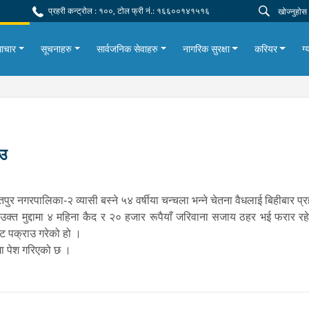
प्रहरी कन्ट्रोल : १००, टोल फ्री नं.: १६६००१४१५१६
ाचार
सूचनाहरु
सार्वजनिक सेवाहरु
नागरिक सुरक्षा
करियर
ग्
ाउ
भक्तपुर नगरपालिका-२ व्यासी बस्ने ५४ वर्षीया चन्चला भन्ने चेतना वैधलाई बिहीबार 
्त मुद्दामा ४ महिना कैद र २० हजार रूपैयाँ जरिवाना सजाय ठहर भई फरार र
ाट पक्राउ गरेको हो ।
मा पेश गरिएको छ ।