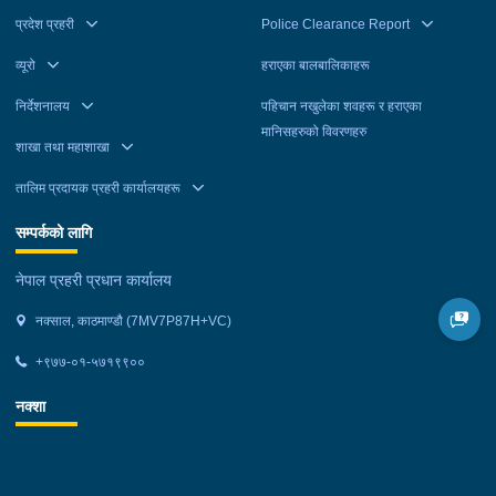
प्रदेश प्रहरी
Police Clearance Report
व्यूरो
हराएका बालबालिकाहरू
निर्देशनालय
पहिचान नखुलेका शवहरू र हराएका
मानिसहरुको विवरणहरु
शाखा तथा महाशाखा
तालिम प्रदायक प्रहरी कार्यालयहरू
सम्पर्कको लागि
नेपाल प्रहरी प्रधान कार्यालय
नक्साल, काठमाण्डौ (7MV7P87H+VC)
+९७७-०१-५७१९९००
नक्शा