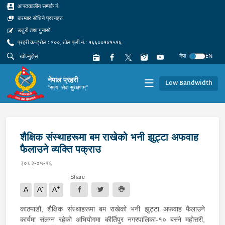
आपतकालीन सम्पर्क नं.
बारम्बार सोधिने प्रश्नहरु
उजुरी तथा गुनासो
प्रहरी कन्ट्रोल : १००, टोल फ्री नं.: १६६००१४१५१६
नेपा
EN
नेपाल प्रहरी
Low Bandwidth
"सत्य, सेवा सुरक्षणम्"
शैक्षिक संस्थाहरूमा बम राखेको भनी झुट्टा अफवाह
फैलाउने व्यक्ति पक्राउ
२०८२-०५-१६
Share
-
+
A
A
A
काठमाडौं, शैक्षिक संस्थाहरूमा बम राखेको भनी झुट्टा अफवाह फैलाउने
कार्यमा संलग्न रहेको अभियोगमा कीर्तिपुर नगरपालिका-१० बस्ने महोत्तरी,