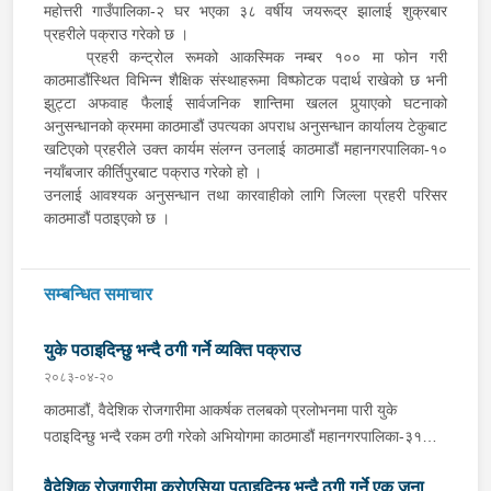
महोत्तरी गाउँपालिका-२ घर भएका ३८ वर्षीय जयरूद्र झालाई शुक्रबार
प्रहरीले पक्राउ गरेको छ ।
प्रहरी कन्ट्रोल रूमको आकस्मिक नम्बर १०० मा फोन गरी
काठमाडौंस्थित विभिन्न शैक्षिक संस्थाहरूमा विष्फोटक पदार्थ राखेको छ भनी
झुट्टा अफवाह फैलाई सार्वजनिक शान्तिमा खलल पुर्‍याएको घटनाको
अनुसन्धानको क्रममा काठमाडौं उपत्यका अपराध अनुसन्धान कार्यालय टेकुबाट
खटिएको प्रहरीले उक्त कार्यम संलग्न उनलाई काठमाडौं महानगरपालिका-१०
नयाँबजार कीर्तिपुरबाट पक्राउ गरेको हो ।
उनलाई आवश्यक अनुसन्धान तथा कारवाहीको लागि जिल्ला प्रहरी परिसर
काठमाडौं पठाइएको छ ।
सम्बन्धित समाचार
युके पठाइदिन्छु भन्दै ठगी गर्ने व्यक्ति पक्राउ
२०८३-०४-२०
काठमाडौं, वैदेशिक रोजगारीमा आकर्षक तलबको प्रलोभनमा पारी युके
पठाइदिन्छु भन्दै रकम ठगी गरेको अभियोगमा काठमाडौं महानगरपालिका-३१
बस्ने धनुषा जनकनन्दिनी गाउँपालिका-२ घर भएका २६ वर्षीय रिजवान शेषलाई
वैदेशिक रोजगारीमा क्रोएसिया पठाइदिन्छु भन्दै ठगी गर्ने एक जना
मंगलबार प्रहरीले पक्राउ गरेको छ । रिजवानले युके पठाइदिन्छु भन्दै १