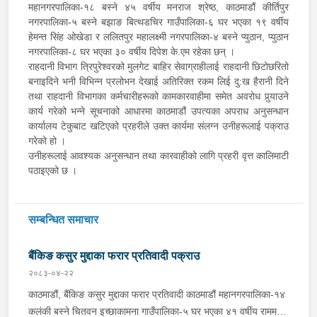
महानगरपालिका-१८ बस्ने ४५ वर्षीय मनराज श्रेष्ठ, काठमाडौं कीर्तिपुर
नगरपालिका-५ बस्ने बझाङ बित्थडचिर गाउँपालिका-६ घर भएका १९ वर्षीय
हेमन्त सिंह ओखेडा र ललितपुर महालक्ष्मी नगरपालिका-४ बस्ने प्युठान, प्युठान
नगरपालिका-८ घर भएका ३० वर्षीय दिपेश के.एम रहेका छन् ।
राहदानी विभाग त्रिपुरेश्वरको मुलगेट बाहिर सेवाग्राहीलाई राहदानी छिटोछरितो
बनाइदिने भनी विभिन्न प्रलोभन देखाई अतिरिक्त रकम लिई दु:ख हैरानी दिने
तथा राहदानी विभागका कर्मचारीहरूको कामकारवाहीमा समेत अवरोध पुर्‍याउने
कार्य गरेको भन्ने सूचनाको आधारमा काठमाडौं उपत्यका अपराध अनुसन्धान
कार्यालय टेकुबाट खटिएको प्रहरीले उक्त कार्यमा संलग्न उनीहरूलाई पक्राउ
गरेको हो ।
उनीहरूलाई आवश्यक अनुसन्धान तथा कारवाहीको लागि प्रहरी वृत्त कालिमाटी
पठाइएको छ ।
सम्बन्धित समाचार
बैंकिङ कसुर मुद्दाका फरार प्रतिवादी पक्राउ
२०८३-०४-२२
काठमाडौं, बैंकिङ कसुर मुद्दाका फरार प्रतिवादी काठमाडौं महानगरपालिका-१४
कलंकी बस्ने चितवन इच्छाकामना गाउँपालिका-५ घर भएका ४१ वर्षीय राममणी