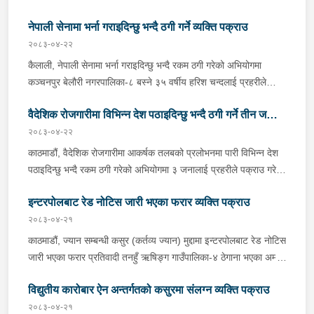
त्रिपाठीलाई बुधबार प्रहरीले पक्राउ गरेको छ । जिल्ला अदालत
नेपाली सेनामा भर्ना गराइदिन्छु भन्दै ठगी गर्ने व्यक्ति पक्राउ
काठमाडौंको २०८२ असार १० गतेको फैसला उक्त मुद्दामा ७३ हजार ३ सय
९० रूपैयाँ जरिवाना, ५ दिन कैद र क्षतिपूर्ति बापत २ हजार ९ सय ३६ रूपैयाँ
२०८३-०४-२२
पीडित राहत कोषमा जम्मा गराउने ठहर भई फरार रहेका उनलाई काठमाडौं
कैलाली, नेपाली सेनामा भर्ना गराइदिन्छु भन्दै रकम ठगी गरेको अभियोगमा
उपत्यका अपराध अनुसन्धान कार्यालय टेकुबाट खटिएको प्रहरीले काठमाडौं
कञ्चनपुर बेलौरी नगरपालिका-८ बस्ने ३५ वर्षीय हरिश चन्दलाई प्रहरीले
महानगरपालिका-१४ कलंकीबाट पक्राउ गरेको हो । उनलाई फैसला
पक्राउ गरेको छ । हरिशले नेपाली सेनामा भर्ती गराइदिन्छु भन्दै पीडितबाट २
कार्यान्वयनको लागि जिल्ला अदालत काठमाडौंमा पेश गरिएको छ ।
वैदेशिक रोजगारीमा विभिन्न देश पठाइदिन्छु भन्दै ठगी गर्ने तीन जना
लाख ४० हजार रूपैयाँ असुली गरी ठगी गरेको भन्ने उजुरीको आधारमा इलाका
प्रहरी कार्यालय चिसापानीबाट खटिएको प्रहरीले उनलाई पक्राउ गरेको हो ।
२०८३-०४-२२
पक्राउ
उनी उपर जिल्ला अदालत कैलालीबाट म्याद थप अनुमति लिई यस सम्बन्धमा
काठमाडौं, वैदेशिक रोजगारीमा आकर्षक तलबको प्रलोभनमा पारी विभिन्न देश
प्रहरीले आवश्यक अनुसन्धान गरिरहेको छ ।
पठाइदिन्छु भन्दै रकम ठगी गरेको अभियोगमा ३ जनालाई प्रहरीले पक्राउ गरेको
छ ।पक्राउ पर्नेहरूमा भक्तपुर सूर्यविनायक नगरपालिका-५ बस्ने सुर्खेत घर
इन्टरपोलबाट रेड नोटिस जारी भएका फरार व्यक्ति पक्राउ
भएका ४६ वर्षीय धना तिवारी, काठमाडौं कीर्तिपुर नगरपालिका-४ बस्ने बागलुङ
घर भएका ३३ वर्षीय राम बहादुर खड्का र काठमाडौं चन्द्रागिरी नगरपालिका-३
२०८३-०४-२१
बस्ने दार्चुला घर भएका ३० वर्षीय सुबोध जंग कुँवर रहेका छन् । पक्राउ मध्ये
काठमाडौं, ज्यान सम्बन्धी कसुर (कर्तव्य ज्यान) मुद्दामा इन्टरपोलबाट रेड नोटिस
धनाले न्यूजिल्याण्ड पठाइदिन्छु भन्दै ५ जना पीडितहरूबाट १६ लाख रूपैयाँ,
जारी भएका फरार प्रतिवादी तनहुँ ऋषिङ्ग गाउँपालिका-४ ठेगाना भएका अम्मर
राम बहादुरले जर्मनी पठाइदिन्छु भन्दै १ जना पीडितबाट २५ लाख रूपैयाँ र
सिं नेपाली बुधबार राति पक्राउ परेका छन् । साउदी अरबबाट नेपाल आगमन
सुबोधले युएई पठाइदिन्छु भन्दै १ जना पीडितबाट ६ लाख रूपैयाँ लिई
विद्युतीय कारोबार ऐन अन्तर्गतको कसुरमा संलग्न व्यक्ति पक्राउ
हुने क्रममा उनलाई त्रिभुवन अन्तर्राष्ट्रिय विमानस्थलबाट पक्राउ गरिएको हो
सम्पर्कविहीन भएको भन्ने पीडितहरूको उजुरीको आधारमा काठमाडौं उपत्यका
। अम्मर समेत भएको ज्यान सम्बन्धी कसुरको अनुसन्धानको सिलसिलामा
२०८३-०४-२१