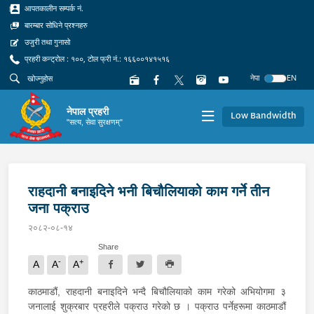
आपतकालीन सम्पर्क नं.
बारम्बार सोधिने प्रश्नहरु
उजुरी तथा गुनासो
प्रहरी कन्ट्रोल : १००, टोल फ्री नं.: १६६००१४१५१६
नेपा
EN
नेपाल प्रहरी
Low Bandwidth
"सत्य, सेवा सुरक्षणम्"
राहदानी बनाइदिने भनी बिचौलियाको काम गर्ने तीन
जना पक्राउ
२०८२-०८-१४
Share
-
+
A
A
A
काठमाडौं, राहदानी बनाइदिने भन्दै बिचौलियाको काम गरेको अभियोगमा ३
जनालाई शुक्रबार प्रहरीले पक्राउ गरेको छ । पक्राउ पर्नेहरूमा काठमाडौं