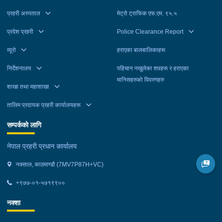
महानगरपालिका-३ बाट मंगलबार, अनिललाई काठमाडौं महानगरपालिका-११
प्रहरी अस्पताल
मेट्रो ट्राफिक एफ.एम. ९५.५
बाट, कमलालाई काठमाडौं महानगरपालिका-२६ बाट र तुलसीरामलाई काठमाडौं
महानगरपालिका-९ बाट बुधबार पक्राउ गरेको हो । उनीहरूलाई आवश्यक
प्रदेश प्रहरी
Police Clearance Report
अनुसन्धान तथा कारबाहीको लागि वैदेशिक रोजगार विभाग ताहाचल काठमाडौं
व्यूरो
हराएका बालबालिकाहरू
पठाइएको छ ।
निर्देशनालय
पहिचान नखुलेका शवहरू र हराएका
मानिसहरुको विवरणहरु
शाखा तथा महाशाखा
तालिम प्रदायक प्रहरी कार्यालयहरू
सम्पर्कको लागि
नेपाल प्रहरी प्रधान कार्यालय
नक्साल, काठमाण्डौ (7MV7P87H+VC)
+९७७-०१-५७१९९००
नक्शा