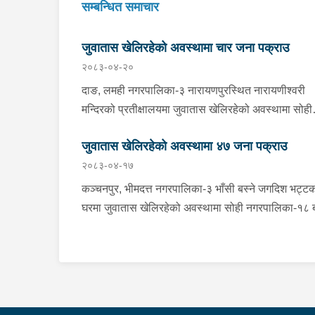
सम्बन्धित समाचार
जुवातास खेलिरहेको अवस्थामा चार जना पक्राउ
२०८३-०४-२०
दाङ, लमही नगरपालिका-३ नारायणपुरस्थित नारायणीश्वरी
मन्दिरको प्रतीक्षालयमा जुवातास खेलिरहेको अवस्थामा सोही
नगरपालिका-५ बयलडाँडा बस्ने २६ वर्षीय रामकृष्ण चौधरी सम
जुवातास खेलिरहेको अवस्थामा ४७ जना पक्राउ
४ जनालाई मंगलबार साँझ प्रहरीले पक्राउ गरेको छ । अस्थ
२०८३-०४-१७
प्रहरी पोष्ट नर्तीबाट खटिएको प्रहरीले उनीहरूलाई नगद ८९
हजार २३ रूपैयाँ सहित पक्राउ गरेको हो । यस सम्बन्धमा
कञ्चनपुर, भीमदत्त नगरपालिका-३ भाँसी बस्ने जगदिश भट्ट
प्रहरीले आवश्यक अनुसन्धान गरिरहेको छ ।
घरमा जुवातास खेलिरहेको अवस्थामा सोही नगरपालिका-१८ ब
४० वर्षीय सुरेश चन्द समेत ८ जनालाई शनिबार साँझ प्रहरीले
पक्राउ गरेको छ । जिल्ला प्रहरी कार्यालय कञ्चनपुरबाट
खटिएको प्रहरीले उनीहरूलाई नगद १ लाख ६१ हजार ९ स
रूपैयाँ र ४ बुक तास सहित पक्राउ गरेको हो । ललितपुर,
ललितपुर महानगरपालिका-१४ नखिपोट बस्ने बागलुङ घर भए