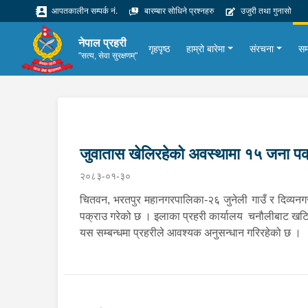
आपतकालीन सम्पर्क नं.
बारम्बार सोधिने प्रश्नहरु
उजुरी तथा गुनासो
नेपाल प्रहरी
गृहपृष्ठ
हाम्रो बारेमा
संरचना
सम
"सत्य, सेवा सुरक्षणम्"
जुवातास खेलिरहेको अवस्थामा १५ जना पक
२०८३-०१-३०
चितवन, भरतपुर महानगरपालिका-२६ जुनेली गाउँ र दिव्यनगर
पक्राउ गरेको छ । इलाका प्रहरी कार्यालय चनौलीबाट खटि
यस सम्बन्धमा प्रहरीले आवश्‍यक अनुसन्धान गरिरहेको छ ।