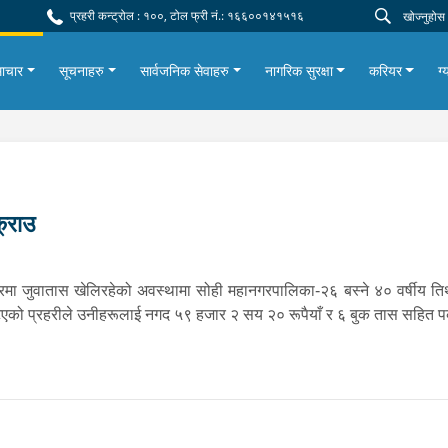
प्रहरी कन्ट्रोल : १००, टोल फ्री नं.: १६६००१४१५१६
ाचार
सूचनाहरु
सार्वजनिक सेवाहरु
नागरिक सुरक्षा
करियर
ग्
्राउ
मा जुवातास खेलिरहेको अवस्थामा सोही महानगरपालिका-२६ बस्ने ४० वर्षीय तिर
एको प्रहरीले उनीहरूलाई नगद ५९ हजार २ सय २० रूपैयाँ र ६ बुक तास सहित प