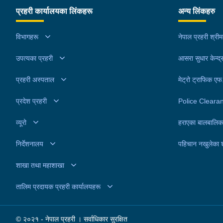
३१ वर्षीय संजय पुनको कोठामा जुवातास खेलिरहेको अवस्था
प्रहरी कार्यालयका लिंकहरू
अन्य लिंकहरु
संजय समेत ७ जनालाई शनिबार दिउँसो प्रहरीले पक्राउ गरे
। प्रहरी वृत्त सातदोबाटोबाट खटिएको प्रहरीले उनीहरूलाई
विभागहरू
नेपाल प्रहरी श्री
नगद ४३ हजार २ सय रूपैयाँ र ३ बुक तास सहित पक्राउ गर
उपत्यका प्रहरी
हो । यसैगरी ललितपुर, ललितपुर महानगरपालिका-१४ सुम्नि
आसरा सुधार केन्द्
मार्गस्थित ललितपुर नखिपोट बस्ने भोजपुर घर भएका ५६ वर्ष
प्रहरी अस्पताल
मेट्रो ट्राफिक ए
सुबज राईले संचालन गरेको फर्निचर पसलमा जुवातास खेलिर
अवस्थामा सुबज समेत २१ जनालाई शनिबार साँझ प्रहरीले
प्रदेश प्रहरी
Police Cleara
पक्राउ गरेको छ । जिल्ला प्रहरी परिसर ललितपुर समेतबाट
व्यूरो
हराएका बालबालिक
खटिएको प्रहरीले उनीहरूलाई नगद ६८ हजार ७ सय ६० रूपै
र ११ बुक तास सहित पक्राउ गरेको हो । चितवन, भरतपुर
निर्देशनालय
पहिचान नखुलेका 
महानगरपालिका-१० अष्ठभुजा पेट्रोल पम्प पछाडी तनहुँ घर
शाखा तथा महाशाखा
भएका ३७ वर्षीय कमल बहादुर न्यौपानेले संचालन गरेको विकल
खाजा घरमा जुवातास खेलिरहेको अवस्थामा कमल बहादुर सम
तालिम प्रदायक प्रहरी कार्यालयहरू
११ जनालाई शनिबार साँझ प्रहरीले पक्राउ गरेको छ । जिल्
प्रहरी कार्यालय चितवनबाट खटिएको प्रहरीले उनीहरूलाई 
© २०२१ - नेपाल प्रहरी । सर्वाधिकार सुरक्षित
७१ हजार ५ सय १५ रूपैयाँ र ४ बुक तास सहित पक्राउ गरे