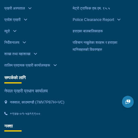
प्रहरी अस्पताल
मेट्रो ट्राफिक एफ.एम. ९५.५
प्रदेश प्रहरी
Police Clearance Report
व्यूरो
हराएका बालबालिकाहरू
निर्देशनालय
पहिचान नखुलेका शवहरू र हराएका
मानिसहरुको विवरणहरु
शाखा तथा महाशाखा
तालिम प्रदायक प्रहरी कार्यालयहरू
सम्पर्कको लागि
नेपाल प्रहरी प्रधान कार्यालय
नक्साल, काठमाण्डौ (7MV7P87H+VC)
+९७७-०१-५७१९९००
नक्शा