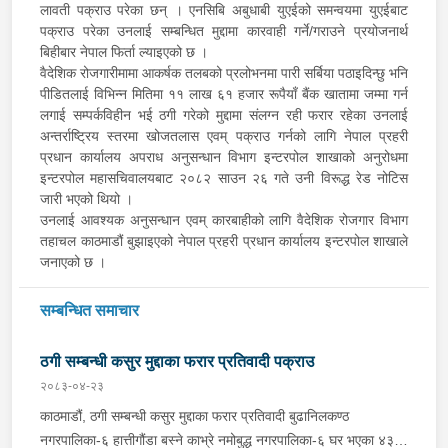
लावती पक्राउ परेका छन् । एनसिबि अबुधाबी युएईको समन्वयमा युएईबाट
पक्राउ परेका उनलाई सम्बन्धित मुद्दामा कारवाही गर्ने/गराउने प्रयोजनार्थ
बिहीबार नेपाल फिर्ता ल्याइएको छ ।
वैदेशिक रोजगारीमामा आकर्षक तलबको प्रलोभनमा पारी सर्बिया पठाइदिन्छु भनि
पीडितलाई विभिन्न मितिमा ११ लाख ६१ हजार रूपैयाँ बैंक खातामा जम्मा गर्न
लगाई सम्पर्कविहीन भई ठगी गरेको मुद्दामा संलग्न रही फरार रहेका उनलाई
अन्तर्राष्ट्रिय स्तरमा खोजतलास एवम् पक्राउ गर्नको लागि नेपाल प्रहरी
प्रधान कार्यालय अपराध अनुसन्धान विभाग इन्टरपोल शाखाको अनुरोधमा
इन्टरपोल महासचिवालयबाट २०८२ साउन २६ गते उनी विरूद्ध रेड नोटिस
जारी भएको थियो ।
उनलाई आवश्यक अनुसन्धान एवम् कारबाहीको लागि वैदेशिक रोजगार विभाग
तहाचल काठमाडौं बुझाइएको नेपाल प्रहरी प्रधान कार्यालय इन्टरपोल शाखाले
जनाएको छ ।
सम्बन्धित समाचार
ठगी सम्बन्धी कसुर मुद्दाका फरार प्रतिवादी पक्राउ
२०८३-०४-२३
काठमाडौं, ठगी सम्बन्धी कसुर मुद्दाका फरार प्रतिवादी बुढानिलकण्ठ
नगरपालिका-६ हात्तीगौंडा बस्ने काभ्रे नमोबुद्ध नगरपालिका-६ घर भएका ४३