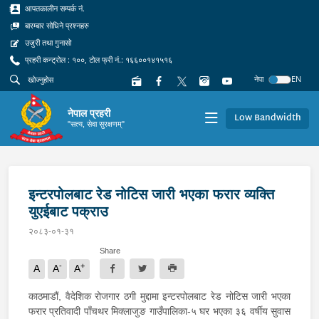
आपतकालीन सम्पर्क नं.
बारम्बार सोधिने प्रश्नहरु
उजुरी तथा गुनासो
प्रहरी कन्ट्रोल : १००, टोल फ्री नं.: १६६००१४१५१६
नेपा
EN
नेपाल प्रहरी
Low Bandwidth
"सत्य, सेवा सुरक्षणम्"
इन्टरपोलबाट रेड नोटिस जारी भएका फरार व्यक्ति
युएईबाट पक्राउ
२०८३-०१-३१
Share
-
+
A
A
A
काठमाडौं, वैदेशिक रोजगार ठगी मुद्दामा इन्टरपोलबाट रेड नोटिस जारी भएका
फरार प्रतिवादी पाँचथर मिक्लाजुङ गाउँपालिका-५ घर भएका ३६ वर्षीय सुवास