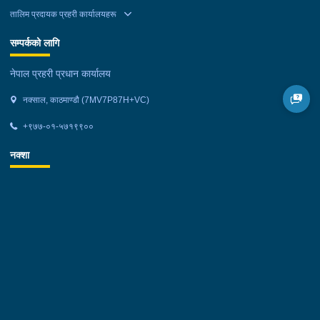
तालिम प्रदायक प्रहरी कार्यालयहरू
सम्पर्कको लागि
नेपाल प्रहरी प्रधान कार्यालय
नक्साल, काठमाण्डौ (7MV7P87H+VC)
+९७७-०१-५७१९९००
नक्शा