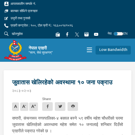
आपतकालीन सम्पर्क नं.
बारम्बार सोधिने प्रश्नहरु
उजुरी तथा गुनासो
प्रहरी कन्ट्रोल : १००, टोल फ्री नं.: १६६००१४१५१६
नेपा
EN
नेपाल प्रहरी
Low Bandwidth
"सत्य, सेवा सुरक्षणम्"
जुवातास खेलिरहेको अवस्थामा १० जना पक्राउ
२०८३-०२-०३
Share
-
+
A
A
A
सप्तरी, कंचनरूप नगरपालिका-४ बकाल बस्ने ५९ वर्षीय महेश चौधरीको घरमा
जुवातास खेलिरहेको अवस्थामा महेश समेत १० जनालाई शनिबार दिउँसो
प्रहरीले पक्राउ गरेको छ ।