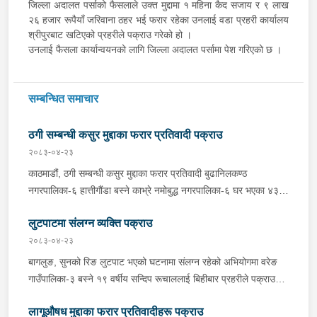
जिल्ला अदालत पर्साको फैसलाले उक्त मुद्दामा १ महिना कैद सजाय र ९ लाख
२६ हजार रूपैयाँ जरिवाना ठहर भई फरार रहेका उनलाई वडा प्रहरी कार्यालय
श्रीपुरबाट खटिएको प्रहरीले पक्राउ गरेको हो ।
उनलाई फैसला कार्यान्वयनको लागि जिल्ला अदालत पर्सामा पेश गरिएको छ ।
सम्बन्धित समाचार
ठगी सम्बन्धी कसुर मुद्दाका फरार प्रतिवादी पक्राउ
२०८३-०४-२३
काठमाडौं, ठगी सम्बन्धी कसुर मुद्दाका फरार प्रतिवादी बुढानिलकण्ठ
नगरपालिका-६ हात्तीगौंडा बस्ने काभ्रे नमोबुद्ध नगरपालिका-६ घर भएका ४३
वर्षीय सूर्यमान तामाङलाई बिहीबार प्रहरीले पक्राउ गरेको छ । उक्त मुद्दामा
लुटपाटमा संलग्न व्यक्ति पक्राउ
फरार रहेका उनलाई काठमाडौं उपत्यका अपराध अनुसन्धान कार्यालय टेकुबाट
खटिएको प्रहरीले काठमाडौं महानगरपालिका-४ धुम्बाराहीबाट पक्राउ गरेको हो
२०८३-०४-२३
। उनलाई फैसला कार्यान्वयनको लागि जिल्ला अदालत काठमाडौंमा पेश गरिएको
बागलुङ, सुनको रिङ लुटपाट भएको घटनामा संलग्न रहेको अभियोगमा वरेङ
छ ।
गाउँपालिका-३ बस्ने १९ वर्षीय सन्दिप रूचाललाई बिहीबार प्रहरीले पक्राउ
गरेको छ । सन्दिपले वरेङ गाउँपालिका-३ बाटाकाचौर मजुवामा पीडितलाई डर,
लागूऔषध मुद्दाका फरार प्रतिवादीहरू पक्राउ
धाक धम्की दिई सुनको रिङ लुटेको भन्ने खबर प्राप्त हुनासाथ इलाका प्रहरी