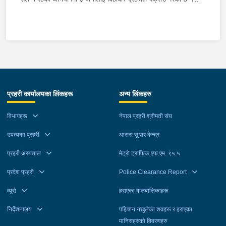
पक्राउ पर्नेहरूमा बुढानिलकण्ठ नगरपालिका-८ बालुवाखानी बस्ने धनुषा घर
भएका ३८ वर्षीय घनश्याम क्रामछाकी, बुढानिलकण्ठ नगरपालिका-१३ भंगाल
बस्ने तनहुँ घर भएका २४ वर्षीय अन्जान दाश र काठमाडौं महानगरपालिका-८
जयबागेश्वरी बस्ने २८ वर्षीय सजिर श्रेष्ठ रहेका छन् । बुढानिलकण्ठ
नगरपालिका-९ पिपलबोटस्थित घरबाट साउन १२ गते र सोही नगरपालिका-१२
राधाकृष्ण मन्दिरस्थित घरबाट साउन २० गते सुन तथा चाँदीका गरगहना, नगद
र मोबाइल शृङखलाबद्ध रूपमा चोरी भएको घटनाको अनुसन्धानको क्रममा
प्रहरी कार्यालयका लिंकहरू
अन्य लिंकहरु
काठमाडौं उपत्यका अपराध अनुसन्धान कार्यालय टेकु समेतबाट खटिएको
प्रहरीले उक्त कार्यमा संलग्न उनीहरूलाई काठमाडौंको विभिन्न स्थानबाट
विभागहरू
नेपाल प्रहरी श्रीमती संघ
पक्राउ गरेको हो । उनीहरूलाई आवश्यक अनुसन्धान तथा कारबाहीको लागि
जिल्ला प्रहरी परिसर काठमाडौं पठाइएको छ ।
उपत्यका प्रहरी
आसरा सुधार केन्द्र
प्रहरी अस्पताल
मेट्रो ट्राफिक एफ.एम. ९५.५
प्रदेश प्रहरी
Police Clearance Report
व्यूरो
हराएका बालबालिकाहरू
निर्देशनालय
पहिचान नखुलेका शवहरू र हराएका
मानिसहरुको विवरणहरु