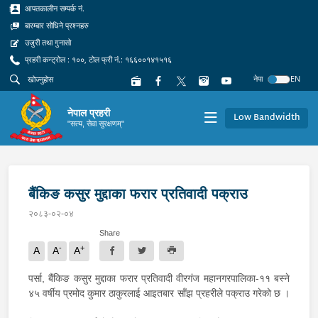
आपतकालीन सम्पर्क नं.
बारम्बार सोधिने प्रश्नहरु
उजुरी तथा गुनासो
प्रहरी कन्ट्रोल : १००, टोल फ्री नं.: १६६००१४१५१६
नेपा
EN
नेपाल प्रहरी
Low Bandwidth
"सत्य, सेवा सुरक्षणम्"
बैंकिङ कसुर मुद्दाका फरार प्रतिवादी पक्राउ
२०८३-०२-०४
Share
-
+
A
A
A
पर्सा, बैंकिङ कसुर मुद्दाका फरार प्रतिवादी वीरगंज महानगरपालिका-११ बस्ने
४५ वर्षीय प्रमोद कुमार ठाकुरलाई आइतबार साँझ प्रहरीले पक्राउ गरेको छ ।