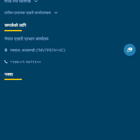
शाखा तथा महाशाखा
तालिम प्रदायक प्रहरी कार्यालयहरू
सम्पर्कको लागि
नेपाल प्रहरी प्रधान कार्यालय
नक्साल, काठमाण्डौ (7MV7P87H+VC)
+९७७-०१-५७१९९००
नक्शा