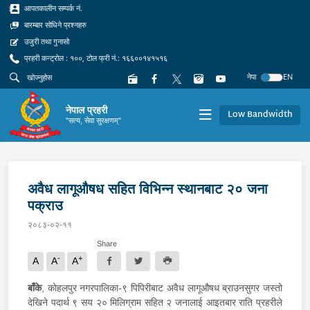
आपतकालीन सम्पर्क नं.
बारम्बार सोधिने प्रश्नहरु
उजुरी तथा गुनासो
प्रहरी कन्ट्रोल : १००, टोल फ्री नं.: १६६००१४१५१६
नेपा
EN
नेपाल प्रहरी
Low Bandwidth
"सत्य, सेवा सुरक्षणम्"
अवैध लागूऔषध सहित विभिन्न स्थानबाट २० जना
पक्राउ
२०८३-०२-११
Share
-
+
A
A
A
बाँके
, कोहलपुर नगरपालिका-९ पिपिरीबाट अवैध लागूऔषध ब्राउनसुगर जस्तो
देखिने पदार्थ ९ सय २० मिलिग्राम सहित २ जनालाई आइतबार राति प्रहरीले