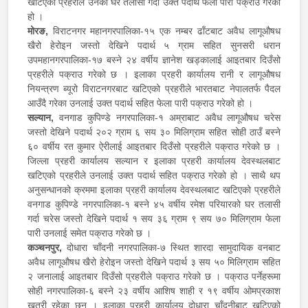
खटिएको प्रहरीले उनको घर तलासी गर्दा उक्त पदार्थ फेला पारी पक्राउ गरेको
हो ।
मोरङ,
विराटनगर महानगरपालिका-१५ एक नम्बर ढाँटबाट अवैध लागूऔषध
खैरो हेरोइन जस्तो देखिने पदार्थ ५ ग्राम सहित सुनसरी धरान
उपमहानगरपालिका-१७ बस्ने २४ वर्षीय ज्ञानेश खड्कालाई आइतबार दिउँसो
प्रहरीले पक्राउ गरेको छ । इलाका प्रहरी कार्यालय रानी र लागूऔषध
नियन्त्रण ब्यूरो विराटनगरबाट खटिएको प्रहरीले भारतबाट नेपालतर्फ पैदल
आउँदै गरेका उनलाई उक्त पदार्थ सहित फेला पारी पक्राउ गरेको हो ।
सल्यान,
वनगाड कुपिण्डे नगरपालिका-१ अम्राबाट अवैध लागूऔषध चरेस
जस्तो देखिने पदार्थ २०२ ग्राम ६ सय ३० मिलिग्राम सहित सोही ठाउँ बस्ने
६० वर्षीय रत कुमार ऐरीलाई आइतबार दिउँसो प्रहरीले पक्राउ गरेको छ ।
जिल्ला प्रहरी कार्यालय सल्यान र इलाका प्रहरी कार्यालय देवस्थलबाट
खटिएको प्रहरीले उनलाई उक्त पदार्थ सहित पक्राउ गरेको हो । साथै थप
अनुसन्धानको क्रममा इलाका प्रहरी कार्यालय देवस्थलबाट खटिएको प्रहरीले
वनगाड कुपिण्डे नगरपालिका-१ बस्ने ४५ वर्षीय रमेश परियारको घर तलासी
गर्दा चरेस जस्तो देखिने पदार्थ १ सय ३६ ग्राम ९ सय ७० मिलिग्राम फेला
पारी उनलाई समेत पक्राउ गरेको छ ।
कञ्चनपुर,
दोधारा चाँदनी नगरपालिका-७ स्थित शारदा सामुदायिक वनबाट
अवैध लागूऔषध खैरो हेरोइन जस्तो देखिने पदार्थ ३ सय ५० मिलिग्राम सहित
२ जनालाई आइतबार दिउँसो प्रहरीले पक्राउ गरेको छ । पक्राउ पर्नेहरूमा
सोही नगरपालिका-६ बस्ने २३ वर्षीय आशिष शाही र १९ वर्षीय ओमप्रकाश
खत्री रहेका छन् । इलाका प्रहरी कार्यालय दोधारा चाँदनीबाट खटिएको