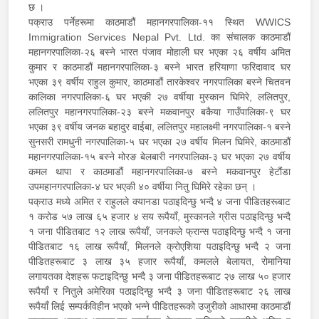
छ ।
पक्राउ पर्नेहरूमा काठमाडौं महानगरपालिका-११ स्थित WWICS
Immigration Services Nepal Pvt. Ltd. का संचालक काठमाडौं
महानगरपालिका-२६ बस्ने भारत पंजाव मोहाली घर भएका २६ वर्षीय अमित
कुमार र काठमाडौं महानगरपालिका-३ बस्ने भारत हरियाणा फरिदावाद घर
भएका ३९ वर्षीय राहुल कुमार, काठमाडौं तारकेश्वर नगरपालिका बस्ने चितवन
कालिका नगरपालिका-६ घर भएकी २७ वर्षीया मुस्कान घिमिरे, ललितपुर,
ललितपुर महानगरपालिका-२३ बस्ने मकवानपुर बकैया गाउँपालिका-९ घर
भएका ३९ वर्षीय जनक बहादुर वाईबा, ललितपुर महालक्ष्मी नगरपालिका-१ बस्ने
सुनसरी रामधुनी नगरपालिका-५ घर भएका २७ वर्षीय मिलन घिमिरे, काठमाडौं
महानगरपालिका-१५ बस्ने मोरङ बेलबारी नगरपालिका-३ घर भएका २७ वर्षीय
कमल थापा र काठमाडौं महानगरपालिका-७ बस्ने मकवानपुर हेटौंडा
उपमहानगरपालिका-४ घर भएकी ४० वर्षीया नितु घिमिरे रहेका छन् ।
पक्राउ मध्ये अमित र राहुलले क्यानडा पठाइदिन्छु भन्दै ४ जना पीडितहरूबाट
१ करोड ५७ लाख ६५ हजार ४ सय रूपैयाँ, मुस्कानले ग्रीस पठाइदिन्छु भन्दै
१ जना पीडितबाट १२ लाख रूपैयाँ, जनकले फ्रान्स पठाइदिन्छु भन्दै १ जना
पीडितबाट १६ लाख रूपैयाँ, मिलनले क्रोएशिया पठाइदिन्छु भन्दै २ जना
पीडितहरूबाट ३ लाख ३५ हजार रूपैयाँ, कमलले बेलायत, रोमानिया
लगायतका देशहरू फटाइदिन्छु भन्दै ३ जना पीडितहरूबाट २७ लाख ५० हजार
रूपैयाँ र नितुले अमेरिका पठाइदिन्छु भन्दै ३ जना पीडितहरूबाट २६ लाख
रूपैयाँ लिई सम्पर्कविहीन भएको भन्ने पीडितहरूको उजुरीको आधारमा काठमाडौं