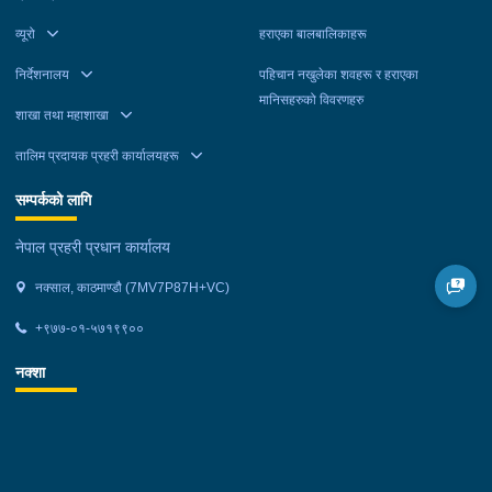
व्यूरो
हराएका बालबालिकाहरू
निर्देशनालय
पहिचान नखुलेका शवहरू र हराएका
मानिसहरुको विवरणहरु
शाखा तथा महाशाखा
तालिम प्रदायक प्रहरी कार्यालयहरू
सम्पर्कको लागि
नेपाल प्रहरी प्रधान कार्यालय
नक्साल, काठमाण्डौ (7MV7P87H+VC)
+९७७-०१-५७१९९००
नक्शा