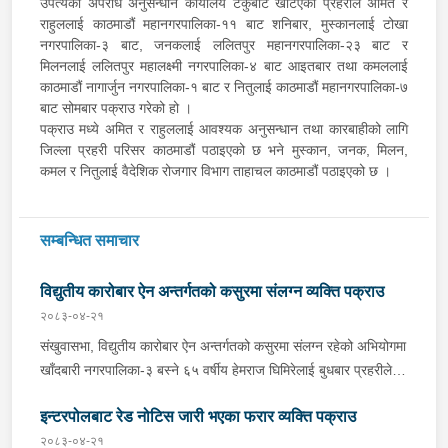
उपत्यका अपराध अनुसन्धान कार्यालय टेकुबाट खटिएको प्रहरीले अमित र
राहुललाई काठमाडौं महानगरपालिका-११ बाट शनिबार, मुस्कानलाई टोखा
नगरपालिका-३ बाट, जनकलाई ललितपुर महानगरपालिका-२३ बाट र
मिलनलाई ललितपुर महालक्ष्मी नगरपालिका-४ बाट आइतबार तथा कमललाई
काठमाडौं नागार्जुन नगरपालिका-१ बाट र नितुलाई काठमाडौं महानगरपालिका-७
बाट सोमबार पक्राउ गरेको हो ।
पक्राउ मध्ये अमित र राहुललाई आवश्यक अनुसन्धान तथा कारबाहीको लागि
जिल्ला प्रहरी परिसर काठमाडौं पठाइएको छ भने मुस्कान, जनक, मिलन,
कमल र नितुलाई वैदेशिक रोजगार विभाग ताहाचल काठमाडौं पठाइएको छ ।
सम्बन्धित समाचार
विद्युतीय कारोबार ऐन अन्तर्गतको कसुरमा संलग्न व्यक्ति पक्राउ
२०८३-०४-२१
संखुवासभा, विद्युतीय कारोबार ऐन अन्तर्गतको कसुरमा संलग्न रहेको अभियोगमा
खाँदबारी नगरपालिका-३ बस्ने ६५ वर्षीय हेमराज घिमिरेलाई बुधबार प्रहरीले
पक्राउ गरेको छ । उक्त कसुर संलग्न रहेका उनलाई जिल्ला प्रहरी कार्यालय
इन्टरपोलबाट रेड नोटिस जारी भएका फरार व्यक्ति पक्राउ
संखुवासभाबाट खटिएको प्रहरीले खाँदबारी नगरपालिका-१ बाट पक्राउ गरेको
हो । उनी उपर जिल्ला अदालत संखुवासभाबाट म्याद थप अनुमति लिई यस
२०८३-०४-२१