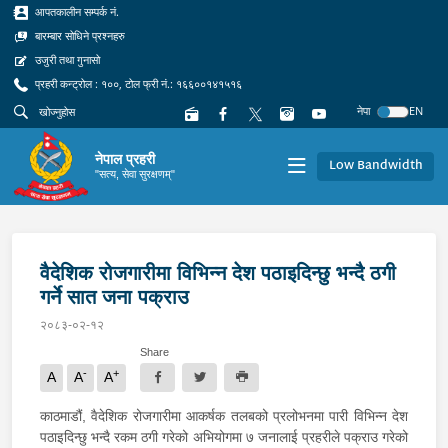
आपतकालीन सम्पर्क नं.
बारम्बार सोधिने प्रश्नहरु
उजुरी तथा गुनासो
प्रहरी कन्ट्रोल : १००, टोल फ्री नं.: १६६००१४१५१६
नेपा
EN
नेपाल प्रहरी
Low Bandwidth
"सत्य, सेवा सुरक्षणम्"
वैदेशिक रोजगारीमा विभिन्न देश पठाइदिन्छु भन्दै ठगी
गर्ने सात जना पक्राउ
२०८३-०२-१२
Share
-
+
A
A
A
काठमाडौं, वैदेशिक रोजगारीमा आकर्षक तलबको प्रलोभनमा पारी विभिन्न देश
पठाइदिन्छु भन्दै रकम ठगी गरेको अभियोगमा ७ जनालाई प्रहरीले पक्राउ गरेको