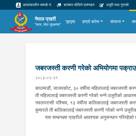
आपतकालीन सम्पर्क नं.
बारम्बार सोधिने प्रश्नहरु
उजुरी तथा गुनासो
नेपाल प्रहरी
गृहपृष्ठ
हाम्रो बारेमा
संरचना
सम
"सत्य, सेवा सुरक्षणम्"
जबरजस्ती करणी गरेको अभियोगमा पक्रा
२०८३-०२-२१
काठमाडौं, जाजरकोट, ३० वर्षीया महिलालाई जबरजस्ती करणी
ती महिलालाई जबरजस्ती करणी गरेको भन्ने उजुरीको आधारम
नवलपरासी पश्चिम, १३ वर्षीया बालिकालाई जबरजस्ती करणी
कुमारले ती बालिकालाई जबरजस्ती करणी गरेको भन्ने उजुरी
यस सम्बन्धमा प्रहरीले आवश्यक अनुसन्धान गरिरहेक