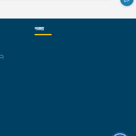
का प्रहरी कार्यालय बुधबारेबाट खटिएको प्रहरीले उनलाई
राउ गरेको हो ।यस सम्बन्धमा प्रहरीले आवश्यक अनुसन्धान
रहेको छ ।
नक्शा
C)