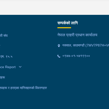
इलाका प्रहरी कार्यालय भजनीबाट खटिएको प्रहरीले उनलाई
इला
। यस
पक्राउ गरेको हो । यस सम्बन्धमा प्रहरीले आवश्‍यक अनुसन्धान
पक्
गरिरहेको छ ।
गरि
सम्पर्कको लागि
नेपाल प्रहरी प्रधान कार्यालय
मती संघ
नक्साल, काठमाण्डौ (7MV7P87H+V
र
+९७७-०१-५७१९९००
फ.एम. ९५.५
nce Report
ाहरू
शवहरू र हराएका मानिसहरुको विवरणहरु