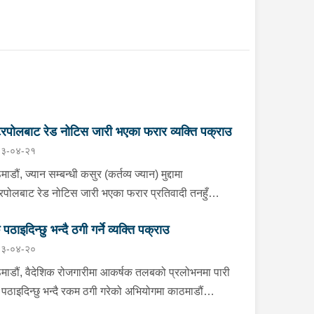
टरपोलबाट रेड नोटिस जारी भएका फरार व्यक्ति पक्राउ
३-०४-२१
ाडौं, ज्यान सम्बन्धी कसुर (कर्तव्य ज्यान) मुद्दामा
टरपोलबाट रेड नोटिस जारी भएका फरार प्रतिवादी तनहुँ
ङ्ग गाउँपालिका-४ ठेगाना भएका अम्मर सिं नेपाली बुधबार
े पठाइदिन्छु भन्दै ठगी गर्ने व्यक्ति पक्राउ
ि पक्राउ परेका छन् । साउदी अरबबाट नेपाल आगमन हुने
३-०४-२०
ममा उनलाई त्रिभुवन अन्तर्राष्ट्रिय विमानस्थलबाट पक्राउ
एको हो । अम्मर समेत भएको ज्यान सम्बन्धी कसुरको
माडौं, वैदेशिक रोजगारीमा आकर्षक तलबको प्रलोभनमा पारी
सन्धानको सिलसिलामा वारदात पश्चात फरार रहेका उनलाई
े पठाइदिन्छु भन्दै रकम ठगी गरेको अभियोगमा काठमाडौं
तर्राष्ट्रिय स्तरमा खोजतलास एवम् पक्राउ गर्नको लागि
नगरपालिका-३१ बस्ने धनुषा जनकनन्दिनी गाउँपालिका-२ घर