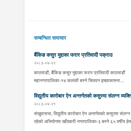
सम्बन्धित समाचार
बैंकिङ कसुर मुद्दाका फरार प्रतिवादी पक्राउ
२०८३-०४-२२
काठमाडौं, बैंकिङ कसुर मुद्दाका फरार प्रतिवादी काठमाडौं
महानगरपालिका-१४ कलंकी बस्ने चितवन इच्छाकामना
गाउँपालिका-५ घर भएका ४१ वर्षीय राममणी त्रिपाठीलाई बुध
विद्युतीय कारोबार ऐन अन्तर्गतको कसुरमा संलग्न व्यक्त
प्रहरीले पक्राउ गरेको छ । जिल्ला अदालत काठमाडौंको
२०८३-०४-२१
२०८२ असार १० गतेको फैसला उक्त मुद्दामा ७३ हजार ३ स
पक्राउ
रूपैयाँ जरिवाना, ५ दिन कैद र क्षतिपूर्ति बापत २ हजार ९ सय
संखुवासभा, विद्युतीय कारोबार ऐन अन्तर्गतको कसुरमा संलग्न
रूपैयाँ पीडित राहत कोषमा जम्मा गराउने ठहर भई फरार रहेक
रहेको अभियोगमा खाँदबारी नगरपालिका-३ बस्ने ६५ वर्षीय हे
उनलाई काठमाडौं उपत्यका अपराध अनुसन्धान कार्यालय टेकु
घिमिरेलाई बुधबार प्रहरीले पक्राउ गरेको छ । उक्त कसुर