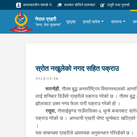
आपतकालीन सम्पर्क नं.
बारम्बार सोधिने प्रश्नहरु
उजुरी तथा गुनासो
नेपाल प्रहरी
गृहपृष्ठ
हाम्रो बारेमा
संरचना
सम
"सत्य, सेवा सुरक्षणम्"
स्रोत नखुलेको नगद सहित पक्राउ
२०८३-०२-२४
रूपन्देही
, गौतम बुद्ध अन्तर्राष्ट्रिय विमानस्थलको 
लाई शनिबार दिउँसो प्रहरीले पक्राउ गरेको छ । गौतम बुद्ध अ
झोलाबाट उक्त नगद फेला पारी पक्राउ गरेको हो ।
रसुवा,
गोसाईकुण्ड गाउँपालिका-६ धुन्चे बजारबाट स्र
पक्राउ गरेको छ । अस्थायी प्रहरी पोष्ट धुन्चेबाट खटिएको
।
यस सम्बन्धमा प्रहरीले आवश्यक अनुसन्धान गरिरहेको छ ।