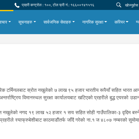
प्रहरी कन्ट्रोल : १००, टोल फ्री नं.: १६६००१४१५१६
ाचार
सूचनाहरु
सार्वजनिक सेवाहरु
नागरिक सुरक्षा
करियर
ग्
आन्तरिक टर्मिनलबाट स्रोत नखुलेको ७ लाख ९५ हजार भारतीय रूपैयाँ सहित भारत 
न्तर्राष्ट्रिय विमानस्थल सुरक्षा कार्यालयबाट खटिएको प्रहरीले बुद्ध एयरको उड
ोत नखुलेको नगद १९ लाख ५२ हजार १ सय सहित सोही गाउँपालिका-३ वृद्दिम बस्ने
 प्रहरीले स्याफ्रुबेशीबाट काठमाडौंतर्फ जाँदै गरेको ना.१ ज ४८०७ नम्बरको सु