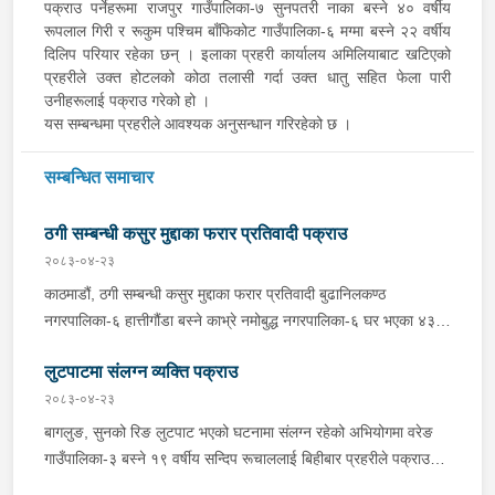
पक्राउ पर्नेहरूमा राजपुर गाउँपालिका-७ सुनपतरी नाका बस्ने ४० वर्षीय
रूपलाल गिरी र रूकुम पश्‍चिम बाँफिकोट गाउँपालिका-६ मग्मा बस्ने २२ वर्षीय
दिलिप परियार रहेका छन् । इलाका प्रहरी कार्यालय अमिलियाबाट खटिएको
प्रहरीले उक्त होटलको कोठा तलासी गर्दा उक्त धातु सहित फेला पारी
उनीहरूलाई पक्राउ गरेको हो ।
यस सम्बन्धमा प्रहरीले आवश्यक अनुसन्धान गरिरहेको छ ।
सम्बन्धित समाचार
ठगी सम्बन्धी कसुर मुद्दाका फरार प्रतिवादी पक्राउ
२०८३-०४-२३
काठमाडौं, ठगी सम्बन्धी कसुर मुद्दाका फरार प्रतिवादी बुढानिलकण्ठ
नगरपालिका-६ हात्तीगौंडा बस्ने काभ्रे नमोबुद्ध नगरपालिका-६ घर भएका ४३
वर्षीय सूर्यमान तामाङलाई बिहीबार प्रहरीले पक्राउ गरेको छ । उक्त मुद्दामा
लुटपाटमा संलग्न व्यक्ति पक्राउ
फरार रहेका उनलाई काठमाडौं उपत्यका अपराध अनुसन्धान कार्यालय टेकुबाट
खटिएको प्रहरीले काठमाडौं महानगरपालिका-४ धुम्बाराहीबाट पक्राउ गरेको हो
२०८३-०४-२३
। उनलाई फैसला कार्यान्वयनको लागि जिल्ला अदालत काठमाडौंमा पेश गरिएको
बागलुङ, सुनको रिङ लुटपाट भएको घटनामा संलग्न रहेको अभियोगमा वरेङ
छ ।
गाउँपालिका-३ बस्ने १९ वर्षीय सन्दिप रूचाललाई बिहीबार प्रहरीले पक्राउ
गरेको छ । सन्दिपले वरेङ गाउँपालिका-३ बाटाकाचौर मजुवामा पीडितलाई डर,