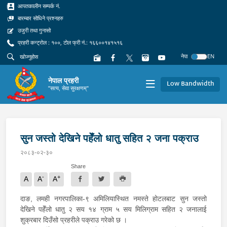
आपतकालीन सम्पर्क नं.
बारम्बार सोधिने प्रश्नहरु
उजुरी तथा गुनासो
प्रहरी कन्ट्रोल : १००, टोल फ्री नं.: १६६००१४१५१६
नेपा
EN
नेपाल प्रहरी
Low Bandwidth
"सत्य, सेवा सुरक्षणम्"
सुन जस्तो देखिने पहेँलो धातु सहित २ जना पक्राउ
२०८३-०२-३०
Share
-
+
A
A
A
दाङ, लमही नगरपालिका-९ अमिलियास्थित नमस्ते होटलबाट सुन जस्तो
देखिने पहेँलो धातु २ सय १४ ग्राम ५ सय मिलिग्राम सहित २ जनालाई
शुक्रबार दिउँसो प्रहरीले पक्राउ गरेको छ ।