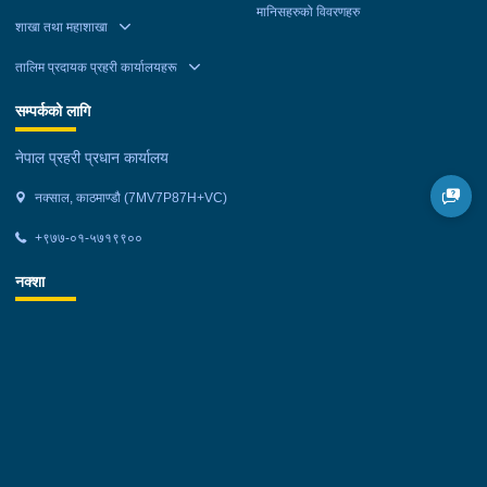
मानिसहरुको विवरणहरु
शाखा तथा महाशाखा
तालिम प्रदायक प्रहरी कार्यालयहरू
सम्पर्कको लागि
नेपाल प्रहरी प्रधान कार्यालय
नक्साल, काठमाण्डौ (7MV7P87H+VC)
+९७७-०१-५७१९९००
नक्शा